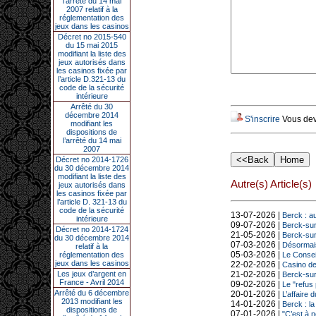
l’arrêté du 14 mai
2007 relatif à la
réglementation des
jeux dans les casinos
Décret no 2015-540
du 15 mai 2015
modifiant la liste des
jeux autorisés dans
les casinos fixée par
l’article D.321-13 du
code de la sécurité
intérieure
Arrêté du 30
décembre 2014
S'inscrire
Vous deve
modifiant les
dispositions de
l’arrêté du 14 mai
2007
Décret no 2014-1726
du 30 décembre 2014
modifiant la liste des
Autre(s) Article(s)
jeux autorisés dans
les casinos fixée par
l’article D. 321-13 du
code de la sécurité
13-07-2026 |
Berck : a
intérieure
09-07-2026 |
Berck-sur-
Décret no 2014-1724
21-05-2026 |
Berck-sur-
du 30 décembre 2014
07-03-2026 |
Désormais 
relatif à la
05-03-2026 |
réglementation des
Le Conseil
jeux dans les casinos
22-02-2026 |
Casino de
Les jeux d’argent en
21-02-2026 |
Berck-sur-
France - Avril 2014
09-02-2026 |
Le "refus 
Arrêté du 6 décembre
20-01-2026 |
L’affaire 
2013 modifiant les
14-01-2026 |
Berck : la
dispositions de
07-01-2026 |
"C’est à n