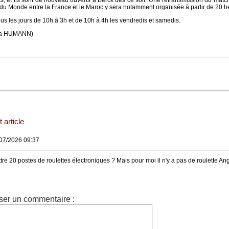
ts, et ils sont de nouveau ouverts à Berck dès ce soir. Une retransmission du matc
 du Monde entre la France et le Maroc y sera notamment organisée à partir de 20 h
ous les jours de 10h à 3h et de 10h à 4h les vendredis et samedis.
lisa HUMANN)
 article
/07/2026 09:37
tre 20 postes de roulettes électroniques ? Mais pour moi il n'y a pas de roulette An
ser un commentaire :