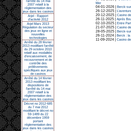
l’arrêté du 14 mai
Mer
2007 relatif à la
04-01-2026 |
Berck-sur-
réglementation des
26-12-2025 |
L’aventure
jeux dans les casinos
20-12-2025 |
Casino de 
Arjel - Rapport
26-11-2025 |
Aprés Bou
d'activité 2012
02-10-2025 |
Entre Part
Arjel Mars 2013
21-07-2025 |
Régulation du secteur
Casino de 
des jeux en ligne et
28-05-2025 |
Berck-sur-
nouvelles
26-11-2024 |
Berck : la
technologies
11-09-2024 |
Casino de 
Arrêté du 28 février
2013 modifiant l'arrêté
du 29 octobre 2010
relatif aux modalités
d'encaissement, de
recouvrement et de
contrôle des
prélèvements
spécifiques aux jeux
de casinos
Arrêté du 14 février
2013 modifiant les
dispositions de
l'arrêté du 14 mai
2007 relatif à la
réglementation des
jeux dans les casinos
Décret no 2012-685
du 7 mai 2012
modifiant le décret no
59-1489 du 22
décembre 1959
portant
réglementation des
jeux dans les casinos