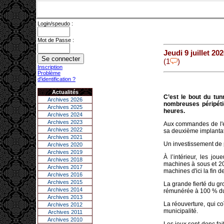
Login/speudo :
Mot de Passe :
Jeudi 9 juillet 20
(1
)
Inscription
Problème
d'identification ?
Actualités
C’est le bout du tu
Archives 2026
nombreuses péripétie
Archives 2025
heures.
Archives 2024
Archives 2023
Aux commandes de l'ét
Archives 2022
sa deuxième implantat
Archives 2021
Un investissement de p
Archives 2020
Archives 2019
À l’intérieur, les j
Archives 2018
machines à sous et 20
Archives 2017
machines d'ici la fin d
Archives 2016
Archives 2015
La grande fierté du gr
Archives 2014
rémunérée à 100 % dur
Archives 2013
La réouverture, qui c
Archives 2012
municipalité.
Archives 2011
Archives 2010