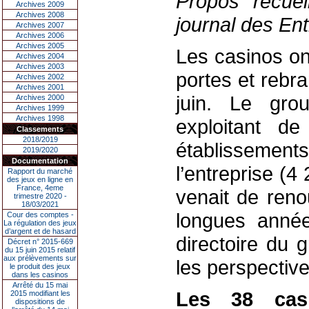
Propos recuei
Archives 2009
Archives 2008
journal des Ent
Archives 2007
Archives 2006
Archives 2005
Les casinos ont
Archives 2004
Archives 2003
portes et rebr
Archives 2002
Archives 2001
juin. Le gro
Archives 2000
Archives 1999
Archives 1998
exploitant d
Classements
2018/2019
établissemen
2019/2020
Documentation
l’entreprise (
Rapport du marché
des jeux en ligne en
France, 4eme
venait de reno
trimestre 2020 -
18/03/2021
longues année
Cour des comptes -
La régulation des jeux
d’argent et de hasard
directoire du 
Décret n° 2015-669
du 15 juin 2015 relatif
aux prélèvements sur
les perspectiv
le produit des jeux
dans les casinos
Arrêté du 15 mai
Les 38 cas
2015 modifiant les
dispositions de