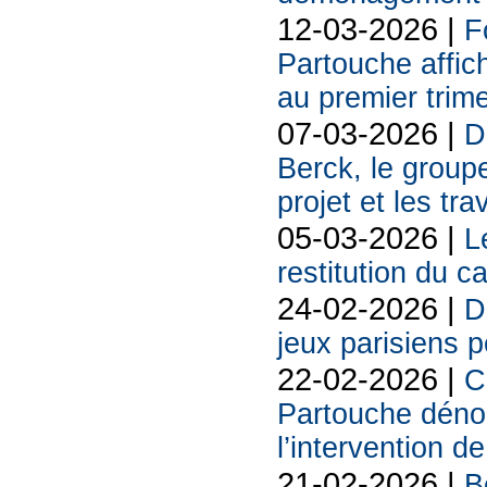
12-03-2026 |
F
Partouche affich
au premier trim
07-03-2026 |
D
Berck, le groupe
projet et les tr
05-03-2026 |
L
restitution du c
24-02-2026 |
D
jeux parisiens p
22-02-2026 |
C
Partouche déno
l’intervention de
21-02-2026 |
B