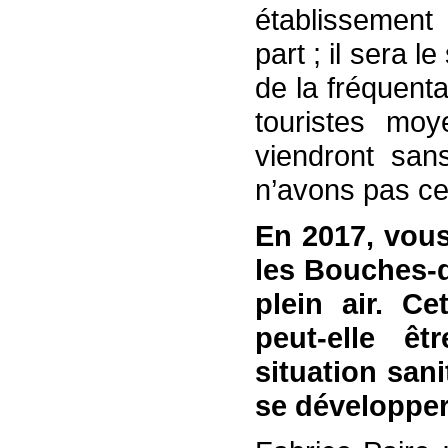
établissement
part ; il sera 
de la fréquenta
touristes moy
viendront san
n’avons pas ce
En 2017, vous
les Bouches-d
plein air. Ce
peut-elle ê
situation sani
se développer