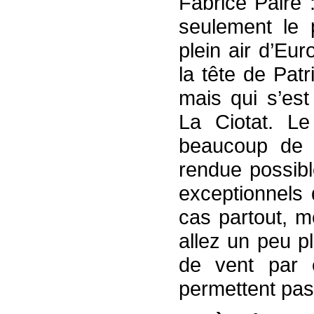
Fabrice Paire 
seulement le 
plein air d’Eu
la tête de Patr
mais qui s’est
La Ciotat. Le
beaucoup de m
rendue possible
exceptionnels 
cas partout, 
allez un peu pl
de vent par 
permettent pas