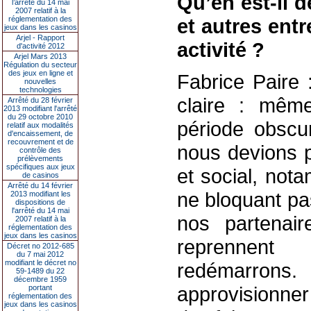
Qu’en est-il d
l’arrêté du 14 mai
2007 relatif à la
réglementation des
et autres ent
jeux dans les casinos
Arjel - Rapport
activité ?
d'activité 2012
Arjel Mars 2013
Régulation du secteur
des jeux en ligne et
Fabrice Paire 
nouvelles
technologies
claire : mêm
Arrêté du 28 février
2013 modifiant l'arrêté
du 29 octobre 2010
période obscur
relatif aux modalités
d'encaissement, de
recouvrement et de
nous devions p
contrôle des
prélèvements
spécifiques aux jeux
et social, not
de casinos
Arrêté du 14 février
ne bloquant pa
2013 modifiant les
dispositions de
l'arrêté du 14 mai
nos partenair
2007 relatif à la
réglementation des
jeux dans les casinos
reprennen
Décret no 2012-685
du 7 mai 2012
modifiant le décret no
redémarrons
59-1489 du 22
décembre 1959
approvisionne
portant
réglementation des
jeux dans les casinos