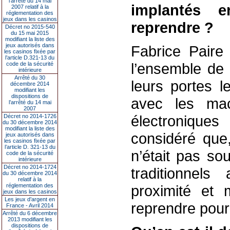
l’arrêté du 14 mai
implantés 
2007 relatif à la
réglementation des
jeux dans les casinos
reprendre ?
Décret no 2015-540
du 15 mai 2015
modifiant la liste des
jeux autorisés dans
Fabrice Paire
les casinos fixée par
l’article D.321-13 du
l’ensemble de 
code de la sécurité
intérieure
Arrêté du 30
leurs portes le
décembre 2014
modifiant les
dispositions de
avec les ma
l’arrêté du 14 mai
2007
électronique
Décret no 2014-1726
du 30 décembre 2014
modifiant la liste des
considéré que
jeux autorisés dans
les casinos fixée par
l’article D. 321-13 du
n’était pas so
code de la sécurité
intérieure
Décret no 2014-1724
traditionnels
du 30 décembre 2014
relatif à la
réglementation des
proximité et 
jeux dans les casinos
Les jeux d’argent en
reprendre pour
France - Avril 2014
Arrêté du 6 décembre
2013 modifiant les
dispositions de