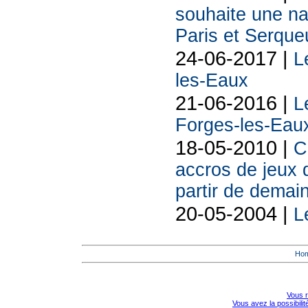
souhaite une na
Paris et Serque
24-06-2017 |
L
les-Eaux
21-06-2016 |
L
Forges-les-Eau
18-05-2010 |
C
accros de jeux 
partir de demai
20-05-2004 |
L
Ho
Vous r
Vous avez la possibili