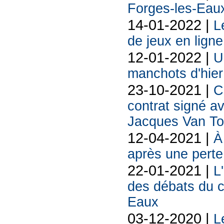
Forges-les-Eau
14-01-2022 |
L
de jeux en ligne
12-01-2022 |
U
manchots d'hier
23-10-2021 |
C
contrat signé av
Jacques Van To
12-04-2021 |
À
après une perte 
22-01-2021 |
L
des débats du c
Eaux
03-12-2020 |
L