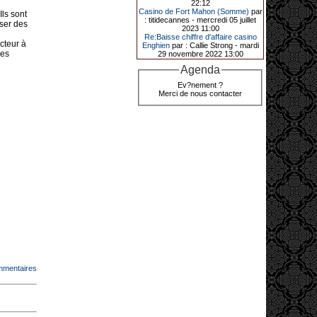
22:12
de décrocher un méga jackpot.
Casino de Fort Mahon (Somme)
par
Ils sont
: titidecannes - mercredi 05 juillet
Elle n’a misé que 88 centimes sur
sser des
2023 11:00
une machine à sous et a remporté
Re:Baisse chiffre d'affaire casino
4_ 239 €?!
cteur à
Enghien
par : Callie Strong - mardi
les
29 novembre 2022 13:00
Agenda
10-01-2026|
Ev?nement ?
Merci de nous contacter
Au « Kasino » de Fréhel, une
vacancière a décroché le jackpot
en misant seulement 68
centimes. Elle remporte plus de
44 640 € grâce à la machine à
sous « Jin Ji Bao Xi ».
En ce début d’année 2026, le plus
gros jackpot du « Kasino » de
Fréhel a été décroché. Samedi 10
janvier en début de soirée,
l’heureuse gagnante, qui souhaite
garder l’anonymat, a remporté plus
de 44 640 € sur la machine à sous «
Jin Ji Bao Xi », installée en février
2025. La cliente, en vacances dans
la région, a misé 0,68 € avant de
remporter la somme. Un membre du
comité de direction, Flavie Jehan, lui
a remis le gain.
mmentaires