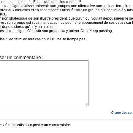
ut le monde connait. Et pas que dans les casinos !!
eux en ligne a laissé entrevoir aux groupes une alternative aux casinos terrestres. 
roir aux alouettes et en sont ressortis aussitôt sauf un groupe qui continue à y lai
rus..
ision stratégique de son illustre président, quelqu'un qui voulait dépoussiérer le se
arrivé : son groupe est sous mandat ad hoc pour le remboursement de ses dettes car 
t dépoussiérés qu'il n'y en a plus !!
es jeux en ligne. C'est sûr son groupe va y arriver. Allez Keep pushing.
ait Sacristin, en tout cas pour lui il ne se trompe pas...
ser un commentaire :
Charte des co
z être inscrits pour poster un commentaire.