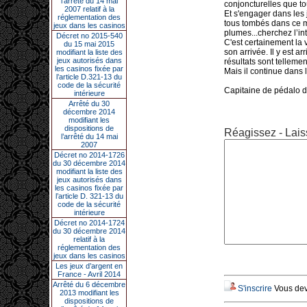
l’arrêté du 14 mai
conjoncturelles que to
2007 relatif à la
Et s'engager dans les j
réglementation des
tous tombés dans ce mi
jeux dans les casinos
plumes...cherchez l’int
Décret no 2015-540
C'est certainement la v
du 15 mai 2015
son arrivée. Il y est 
modifiant la liste des
jeux autorisés dans
résultats sont tellemen
les casinos fixée par
Mais il continue dans l
l’article D.321-13 du
code de la sécurité
Capitaine de pédalo dis
intérieure
Arrêté du 30
décembre 2014
modifiant les
dispositions de
Réagissez - Lais
l’arrêté du 14 mai
2007
Décret no 2014-1726
du 30 décembre 2014
modifiant la liste des
jeux autorisés dans
les casinos fixée par
l’article D. 321-13 du
code de la sécurité
intérieure
Décret no 2014-1724
du 30 décembre 2014
relatif à la
réglementation des
jeux dans les casinos
Les jeux d’argent en
France - Avril 2014
Arrêté du 6 décembre
S'inscrire
Vous deve
2013 modifiant les
dispositions de