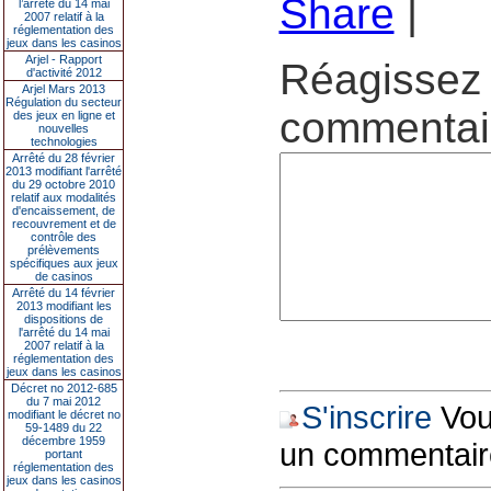
Share
|
l’arrêté du 14 mai
2007 relatif à la
réglementation des
jeux dans les casinos
Arjel - Rapport
Réagissez 
d'activité 2012
Arjel Mars 2013
Régulation du secteur
commentair
des jeux en ligne et
nouvelles
technologies
Arrêté du 28 février
2013 modifiant l'arrêté
du 29 octobre 2010
relatif aux modalités
d'encaissement, de
recouvrement et de
contrôle des
prélèvements
spécifiques aux jeux
de casinos
Arrêté du 14 février
2013 modifiant les
dispositions de
l'arrêté du 14 mai
2007 relatif à la
réglementation des
jeux dans les casinos
Décret no 2012-685
du 7 mai 2012
S'inscrire
Vous
modifiant le décret no
59-1489 du 22
décembre 1959
un commentair
portant
réglementation des
jeux dans les casinos