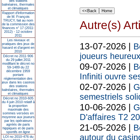
des stations
balnéaires, thermales
et climatiques
Rapport d'information
de M. François
TRUCY, fait au nom
Autre(s) Art
de la commission des
finances n° 17 (2011-
2012) - 12 octobre
2011
Les niveaux et
13-07-2026 |
pratiques des jeux de
B
hasard et d’argent en
2010
joueurs heureux
Décret no 2011-906
du 29 juillet 2011
09-07-2026 |
modifiant le décret no
B
59-1489 du 22
décembre 1959
Infiniti ouvre se
portant
réglementation des
jeux dans les casinos
02-07-2026 |
G
des stations
balnéaires, thermales
et climatiques
semestriels sol
Décret no 2010-605
du 4 juin 2010 relatif à
10-06-2026 |
G
la proportion
maximale des
sommes versées en
D'affaires T2 2
moyenne aux joueurs
par les opérateurs
21-05-2026 |
agréés de paris
B
hippiques et de paris
sportifs en ligne
autour du casin
LOI no 2010-476 du