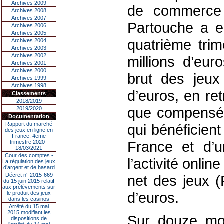
Archives 2009
de commerce 
Archives 2008
Archives 2007
Partouche a en
Archives 2006
Archives 2005
quatrième tri
Archives 2004
Archives 2003
Archives 2002
millions d’eur
Archives 2001
Archives 2000
brut des jeux
Archives 1999
Archives 1998
d’euros, en re
Classements
2018/2019
que compensé 
2019/2020
Documentation
Rapport du marché
qui bénéficien
des jeux en ligne en
France, 4eme
France et d’
trimestre 2020 -
18/03/2021
Cour des comptes -
l’activité onlin
La régulation des jeux
d’argent et de hasard
Décret n° 2015-669
net des jeux (
du 15 juin 2015 relatif
aux prélèvements sur
d’euros.
le produit des jeux
dans les casinos
Arrêté du 15 mai
2015 modifiant les
Sur douze mois
dispositions de