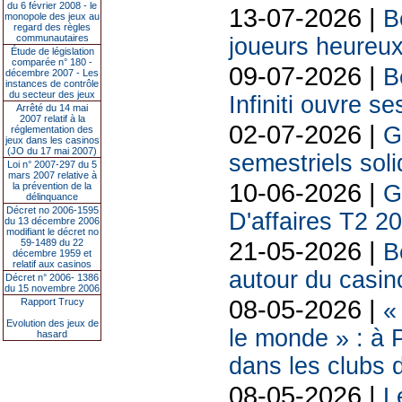
du 6 février 2008 - le
13-07-2026 |
B
monopole des jeux au
regard des règles
communautaires
joueurs heureux
Étude de législation
comparée n° 180 -
09-07-2026 |
B
décembre 2007 - Les
instances de contrôle
du secteur des jeux
Infiniti ouvre se
Arrêté du 14 mai
2007 relatif à la
02-07-2026 |
G
réglementation des
jeux dans les casinos
(JO du 17 mai 2007)
semestriels sol
Loi n° 2007-297 du 5
mars 2007 relative à
10-06-2026 |
la prévention de la
G
délinquance
Décret no 2006-1595
D'affaires T2 2
du 13 décembre 2006
modifiant le décret no
21-05-2026 |
59-1489 du 22
B
décembre 1959 et
relatif aux casinos
autour du casin
Décret n° 2006- 1386
du 15 novembre 2006
08-05-2026 |
Rapport Trucy
«
Evolution des jeux de
le monde » : à P
hasard
dans les clubs 
08-05-2026 |
L