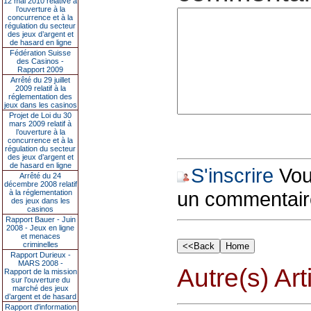
12 mai 2010 relative à
l’ouverture à la
concurrence et à la
régulation du secteur
des jeux d’argent et
de hasard en ligne
Fédération Suisse
des Casinos -
Rapport 2009
Arrêté du 29 juillet
2009 relatif à la
réglementation des
jeux dans les casinos
Projet de Loi du 30
mars 2009 relatif à
l’ouverture à la
concurrence et à la
régulation du secteur
des jeux d’argent et
de hasard en ligne
S'inscrire
Vous
Arrêté du 24
décembre 2008 relatif
un commentair
à la réglementation
des jeux dans les
casinos
Rapport Bauer - Juin
2008 - Jeux en ligne
et menaces
criminelles
Rapport Durieux -
MARS 2008 -
Autre(s) Art
Rapport de la mission
sur l’ouverture du
marché des jeux
d’argent et de hasard
Rapport d'information