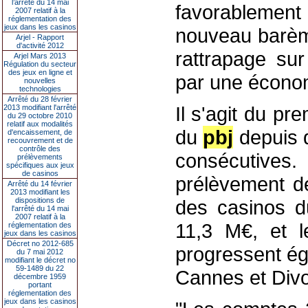
l’arrêté du 14 mai
favorablement
2007 relatif à la
réglementation des
jeux dans les casinos
nouveau barèm
Arjel - Rapport
d'activité 2012
rattrapage sur 
Arjel Mars 2013
Régulation du secteur
des jeux en ligne et
par une écono
nouvelles
technologies
Arrêté du 28 février
Il s'agit du pr
2013 modifiant l'arrêté
du 29 octobre 2010
relatif aux modalités
du
pbj
depuis 
d'encaissement, de
recouvrement et de
contrôle des
consécutive
prélèvements
spécifiques aux jeux
de casinos
prélèvement dé
Arrêté du 14 février
2013 modifiant les
dispositions de
des casinos d
l'arrêté du 14 mai
2007 relatif à la
11,3 M€, et l
réglementation des
jeux dans les casinos
Décret no 2012-685
progressent ég
du 7 mai 2012
modifiant le décret no
59-1489 du 22
Cannes et Divo
décembre 1959
portant
réglementation des
jeux dans les casinos