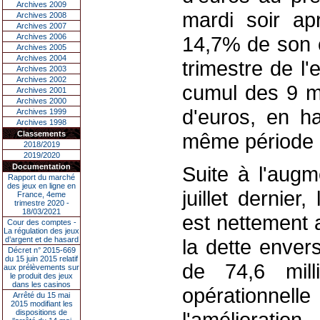
Archives 2009
mardi soir ap
Archives 2008
Archives 2007
Archives 2006
14,7% de son ch
Archives 2005
Archives 2004
trimestre de l
Archives 2003
Archives 2002
cumul des 9 mo
Archives 2001
Archives 2000
d'euros, en h
Archives 1999
Archives 1998
Classements
même période 
2018/2019
2019/2020
Documentation
Suite à l'augm
Rapport du marché
des jeux en ligne en
juillet dernier
France, 4eme
trimestre 2020 -
18/03/2021
est nettement 
Cour des comptes -
La régulation des jeux
d’argent et de hasard
la dette enver
Décret n° 2015-669
du 15 juin 2015 relatif
de 74,6 milli
aux prélèvements sur
le produit des jeux
dans les casinos
opérationnell
Arrêté du 15 mai
2015 modifiant les
dispositions de
l'amélioratio