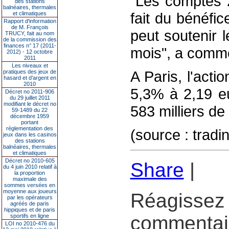
"Les comptes 2
des stations
balnéaires, thermales
fait du bénéfi
et climatiques
Rapport d'information
de M. François
peut soutenir l
TRUCY, fait au nom
de la commission des
finances n° 17 (2011-
mois", a comm
2012) - 12 octobre
2011
Les niveaux et
A Paris, l'act
pratiques des jeux de
hasard et d’argent en
2010
5,3% à 2,19 e
Décret no 2011-906
du 29 juillet 2011
modifiant le décret no
583 milliers d
59-1489 du 22
décembre 1959
portant
réglementation des
(source : tradi
jeux dans les casinos
des stations
balnéaires, thermales
et climatiques
Décret no 2010-605
Share
|
du 4 juin 2010 relatif à
la proportion
maximale des
sommes versées en
moyenne aux joueurs
Réagissez 
par les opérateurs
agréés de paris
hippiques et de paris
commentair
sportifs en ligne
LOI no 2010-476 du