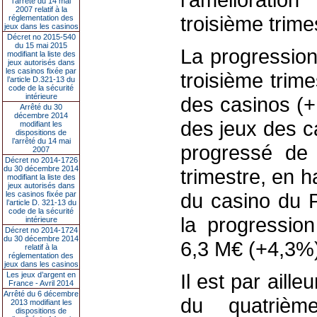
l’arrêté du 14 mai
2007 relatif à la
troisième trim
réglementation des
jeux dans les casinos
Décret no 2015-540
du 15 mai 2015
La progression
modifiant la liste des
jeux autorisés dans
les casinos fixée par
troisième trime
l’article D.321-13 du
code de la sécurité
intérieure
des casinos (+1
Arrêté du 30
décembre 2014
des jeux des c
modifiant les
dispositions de
l’arrêté du 14 mai
progressé de
2007
Décret no 2014-1726
du 30 décembre 2014
trimestre, en 
modifiant la liste des
jeux autorisés dans
du casino du P
les casinos fixée par
l’article D. 321-13 du
code de la sécurité
la progression
intérieure
Décret no 2014-1724
du 30 décembre 2014
6,3 M€ (+4,3%)
relatif à la
réglementation des
jeux dans les casinos
Il est par aille
Les jeux d’argent en
France - Avril 2014
Arrêté du 6 décembre
du quatrièm
2013 modifiant les
dispositions de