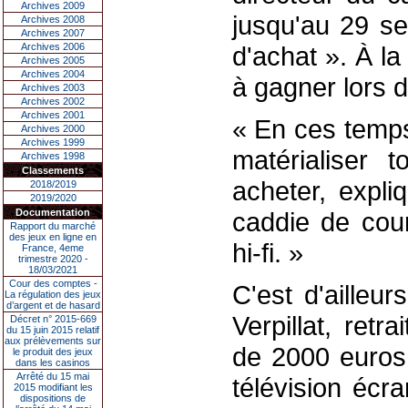
Archives 2009
jusqu'au 29 s
Archives 2008
Archives 2007
Archives 2006
d'achat ». À l
Archives 2005
Archives 2004
à gagner lors d
Archives 2003
Archives 2002
Archives 2001
« En ces temps 
Archives 2000
Archives 1999
matérialiser 
Archives 1998
Classements
acheter, expli
2018/2019
2019/2020
Documentation
caddie de cour
Rapport du marché
des jeux en ligne en
hi-fi. »
France, 4eme
trimestre 2020 -
18/03/2021
Cour des comptes -
C'est d'ailleu
La régulation des jeux
d’argent et de hasard
Verpillat, ret
Décret n° 2015-669
du 15 juin 2015 relatif
aux prélèvements sur
de 2000 euros.
le produit des jeux
dans les casinos
Arrêté du 15 mai
télévision écra
2015 modifiant les
dispositions de