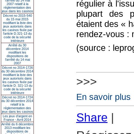
l’arrêté du 14 mai
régulier à l'is
2007 relatif à la
réglementation des
plupart des p
jeux dans les casinos
Décret no 2015-540
du 15 mai 2015
étaient des « 
modifiant la liste des
jeux autorisés dans
les casinos fixée par
rendez-vous : 
l’article D.321-13 du
code de la sécurité
intérieure
(source : lepro
Arrêté du 30
décembre 2014
modifiant les
dispositions de
l’arrêté du 14 mai
2007
Décret no 2014-1726
du 30 décembre 2014
modifiant la liste des
>>>
jeux autorisés dans
les casinos fixée par
l’article D. 321-13 du
code de la sécurité
intérieure
En savoir plus
Décret no 2014-1724
du 30 décembre 2014
relatif à la
réglementation des
jeux dans les casinos
Share
|
Les jeux d’argent en
France - Avril 2014
Arrêté du 6 décembre
2013 modifiant les
dispositions de