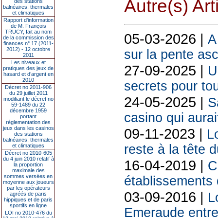
Autre(s) Art
des stations
balnéaires, thermales
et climatiques
Rapport d'information
de M. François
TRUCY, fait au nom
05-03-2026 |
A
de la commission des
finances n° 17 (2011-
2012) - 12 octobre
sur la pente as
2011
Les niveaux et
27-09-2025 |
U
pratiques des jeux de
hasard et d’argent en
2010
secrets pour tou
Décret no 2011-906
du 29 juillet 2011
24-05-2025 |
S
modifiant le décret no
59-1489 du 22
décembre 1959
casino qui aurai
portant
réglementation des
jeux dans les casinos
09-11-2023 |
L
des stations
balnéaires, thermales
reste à la tête 
et climatiques
Décret no 2010-605
du 4 juin 2010 relatif à
16-04-2019 |
C
la proportion
maximale des
sommes versées en
établissements
moyenne aux joueurs
par les opérateurs
03-09-2016 |
L
agréés de paris
hippiques et de paris
sportifs en ligne
Emeraude entre
LOI no 2010-476 du