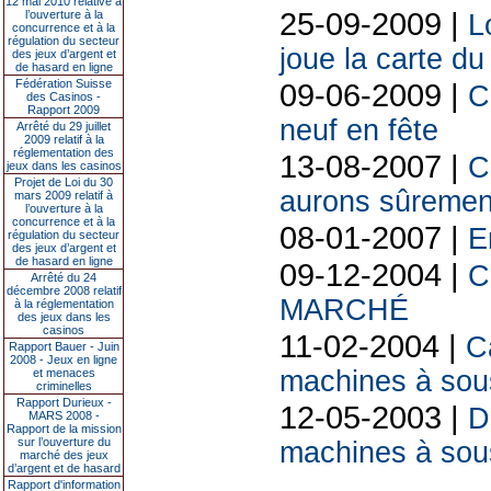
12 mai 2010 relative à
25-09-2009 |
l’ouverture à la
L
concurrence et à la
régulation du secteur
joue la carte du
des jeux d’argent et
de hasard en ligne
Fédération Suisse
09-06-2009 |
C
des Casinos -
Rapport 2009
neuf en fête
Arrêté du 29 juillet
2009 relatif à la
réglementation des
13-08-2007 |
C
jeux dans les casinos
Projet de Loi du 30
aurons sûrement
mars 2009 relatif à
l’ouverture à la
concurrence et à la
08-01-2007 |
E
régulation du secteur
des jeux d’argent et
de hasard en ligne
09-12-2004 |
C
Arrêté du 24
décembre 2008 relatif
MARCHÉ
à la réglementation
des jeux dans les
casinos
11-02-2004 |
C
Rapport Bauer - Juin
2008 - Jeux en ligne
machines à sou
et menaces
criminelles
Rapport Durieux -
12-05-2003 |
D
MARS 2008 -
Rapport de la mission
sur l’ouverture du
machines à sous
marché des jeux
d’argent et de hasard
Rapport d'information