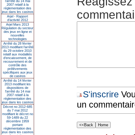
Réagissez 
l’arrêté du 14 mai
2007 relatif à la
réglementation des
commentair
jeux dans les casinos
Arjel - Rapport
d'activité 2012
Arjel Mars 2013
Régulation du secteur
des jeux en ligne et
nouvelles
technologies
Arrêté du 28 février
2013 modifiant l'arrêté
du 29 octobre 2010
relatif aux modalités
d'encaissement, de
recouvrement et de
contrôle des
prélèvements
spécifiques aux jeux
de casinos
Arrêté du 14 février
2013 modifiant les
dispositions de
S'inscrire
Vous
l'arrêté du 14 mai
2007 relatif à la
réglementation des
un commentair
jeux dans les casinos
Décret no 2012-685
du 7 mai 2012
modifiant le décret no
59-1489 du 22
décembre 1959
portant
réglementation des
jeux dans les casinos