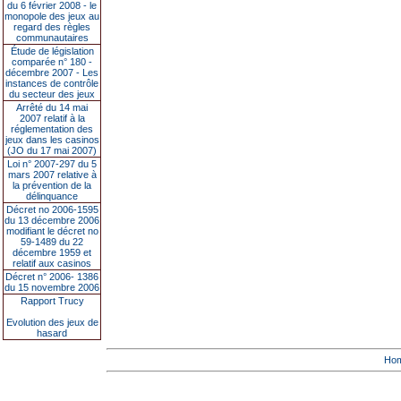
du 6 février 2008 - le
monopole des jeux au
regard des règles
communautaires
Étude de législation
comparée n° 180 -
décembre 2007 - Les
instances de contrôle
du secteur des jeux
Arrêté du 14 mai
2007 relatif à la
réglementation des
jeux dans les casinos
(JO du 17 mai 2007)
Loi n° 2007-297 du 5
mars 2007 relative à
la prévention de la
délinquance
Décret no 2006-1595
du 13 décembre 2006
modifiant le décret no
59-1489 du 22
décembre 1959 et
relatif aux casinos
Décret n° 2006- 1386
du 15 novembre 2006
Rapport Trucy
Evolution des jeux de
hasard
Ho