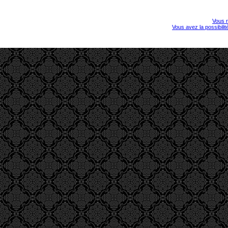
Vous r
Vous avez la possibili