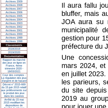
Archives 2009
Il aura fallu 
Archives 2008
Archives 2007
bluffer, mais 
Archives 2006
Archives 2005
JOA aura su r
Archives 2004
Archives 2003
Archives 2002
municipalité d
Archives 2001
Archives 2000
gestion pour 15
Archives 1999
Archives 1998
préfecture du J
Classements
2018/2019
2019/2020
Une concessio
Documentation
Rapport du marché
des jeux en ligne en
mars 2024, et 
France, 4eme
trimestre 2020 -
en juillet 2023.
18/03/2021
Cour des comptes -
La régulation des jeux
les parieurs, 
d’argent et de hasard
Décret n° 2015-669
du 15 juin 2015 relatif
du site depuis
aux prélèvements sur
le produit des jeux
2019 au group
dans les casinos
Arrêté du 15 mai
2015 modifiant les
pour jouer une 
dispositions de