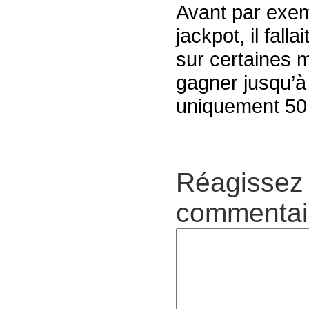
Avant par exem
jackpot, il fall
sur certaines 
gagner jusqu’à
uniquement 50
Réagissez 
commentair