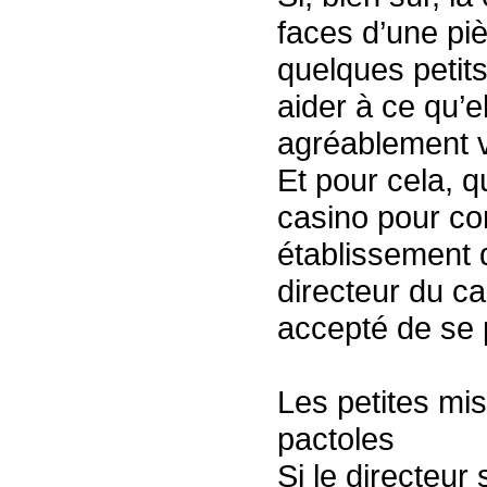
faces d’une piè
quelques petit
aider à ce qu’e
agréablement vo
Et pour cela, q
casino pour con
établissement 
directeur du c
accepté de se p
Les petites mis
pactoles
Si le directeur