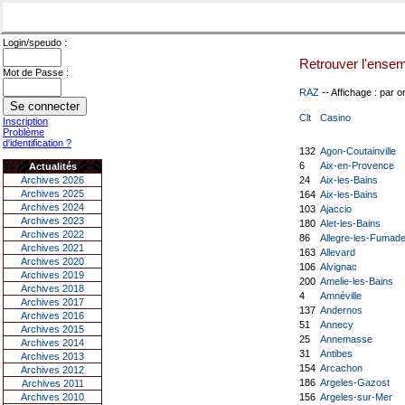
Login/speudo :
Retrouver l'ensem
Mot de Passe :
RAZ
-- Affichage : par o
Clt
Casino
Inscription
Problème
d'identification ?
132
Agon-Coutainville
6
Aix-en-Provence
Actualités
Archives 2026
24
Aix-les-Bains
Archives 2025
164
Aix-les-Bains
Archives 2024
103
Ajaccio
Archives 2023
180
Alet-les-Bains
Archives 2022
86
Allegre-les-Fumad
Archives 2021
163
Allevard
Archives 2020
106
Alvignac
Archives 2019
200
Amelie-les-Bains
Archives 2018
4
Amnéville
Archives 2017
137
Andernos
Archives 2016
51
Annecy
Archives 2015
25
Annemasse
Archives 2014
31
Antibes
Archives 2013
154
Arcachon
Archives 2012
186
Argeles-Gazost
Archives 2011
Archives 2010
156
Argeles-sur-Mer