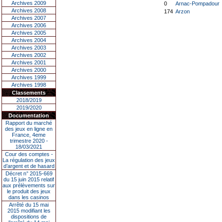
Archives 2009
0
Arnac-Pompadour
Archives 2008
174
Arzon
Archives 2007
Archives 2006
Archives 2005
Archives 2004
Archives 2003
Archives 2002
Archives 2001
Archives 2000
Archives 1999
Archives 1998
Classements
2018/2019
2019/2020
Documentation
Rapport du marché
des jeux en ligne en
France, 4eme
trimestre 2020 -
18/03/2021
Cour des comptes -
La régulation des jeux
d’argent et de hasard
Décret n° 2015-669
du 15 juin 2015 relatif
aux prélèvements sur
le produit des jeux
dans les casinos
Arrêté du 15 mai
2015 modifiant les
dispositions de