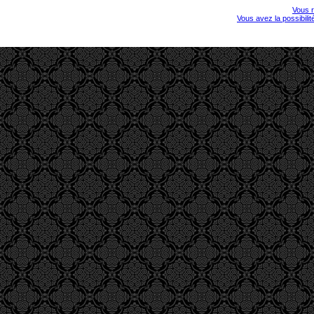
Vous r
Vous avez la possibili