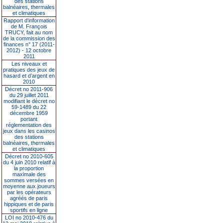
des stations
balnéaires, thermales
et climatiques
Rapport d'information
de M. François
TRUCY, fait au nom
de la commission des
finances n° 17 (2011-
2012) - 12 octobre
2011
Les niveaux et
pratiques des jeux de
hasard et d’argent en
2010
Décret no 2011-906
du 29 juillet 2011
modifiant le décret no
59-1489 du 22
décembre 1959
portant
réglementation des
jeux dans les casinos
des stations
balnéaires, thermales
et climatiques
Décret no 2010-605
du 4 juin 2010 relatif à
la proportion
maximale des
sommes versées en
moyenne aux joueurs
par les opérateurs
agréés de paris
hippiques et de paris
sportifs en ligne
LOI no 2010-476 du