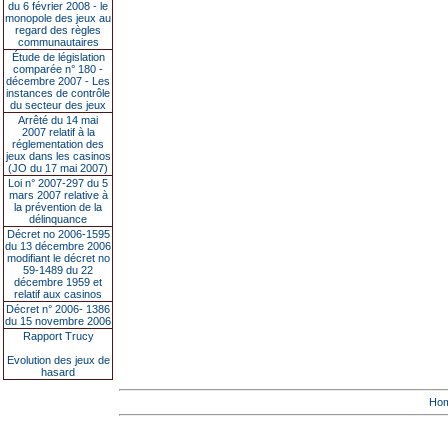
du 6 février 2008 - le
monopole des jeux au
regard des règles
communautaires
Étude de législation
comparée n° 180 -
décembre 2007 - Les
instances de contrôle
du secteur des jeux
Arrêté du 14 mai
2007 relatif à la
réglementation des
jeux dans les casinos
(JO du 17 mai 2007)
Loi n° 2007-297 du 5
mars 2007 relative à
la prévention de la
délinquance
Décret no 2006-1595
du 13 décembre 2006
modifiant le décret no
59-1489 du 22
décembre 1959 et
relatif aux casinos
Décret n° 2006- 1386
du 15 novembre 2006
Rapport Trucy
Evolution des jeux de
hasard
Ho