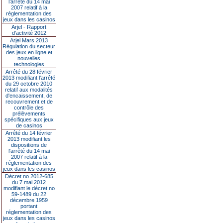
l’arrêté du 14 mai
2007 relatif à la
réglementation des
jeux dans les casinos
Arjel - Rapport
d'activité 2012
Arjel Mars 2013
Régulation du secteur
des jeux en ligne et
nouvelles
technologies
Arrêté du 28 février
2013 modifiant l'arrêté
du 29 octobre 2010
relatif aux modalités
d'encaissement, de
recouvrement et de
contrôle des
prélèvements
spécifiques aux jeux
de casinos
Arrêté du 14 février
2013 modifiant les
dispositions de
l'arrêté du 14 mai
2007 relatif à la
réglementation des
jeux dans les casinos
Décret no 2012-685
du 7 mai 2012
modifiant le décret no
59-1489 du 22
décembre 1959
portant
réglementation des
jeux dans les casinos