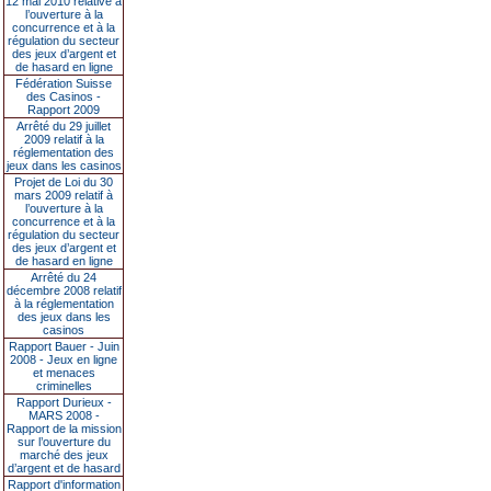
12 mai 2010 relative à
l’ouverture à la
concurrence et à la
régulation du secteur
des jeux d’argent et
de hasard en ligne
Fédération Suisse
des Casinos -
Rapport 2009
Arrêté du 29 juillet
2009 relatif à la
réglementation des
jeux dans les casinos
Projet de Loi du 30
mars 2009 relatif à
l’ouverture à la
concurrence et à la
régulation du secteur
des jeux d’argent et
de hasard en ligne
Arrêté du 24
décembre 2008 relatif
à la réglementation
des jeux dans les
casinos
Rapport Bauer - Juin
2008 - Jeux en ligne
et menaces
criminelles
Rapport Durieux -
MARS 2008 -
Rapport de la mission
sur l’ouverture du
marché des jeux
d’argent et de hasard
Rapport d'information