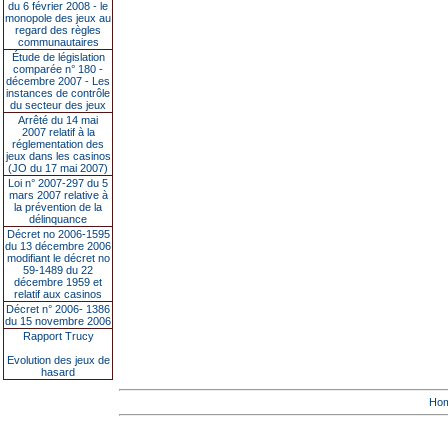
du 6 février 2008 - le
monopole des jeux au
regard des règles
communautaires
Étude de législation
comparée n° 180 -
décembre 2007 - Les
instances de contrôle
du secteur des jeux
Arrêté du 14 mai
2007 relatif à la
réglementation des
jeux dans les casinos
(JO du 17 mai 2007)
Loi n° 2007-297 du 5
mars 2007 relative à
la prévention de la
délinquance
Décret no 2006-1595
du 13 décembre 2006
modifiant le décret no
59-1489 du 22
décembre 1959 et
relatif aux casinos
Décret n° 2006- 1386
du 15 novembre 2006
Rapport Trucy
Evolution des jeux de
hasard
Ho