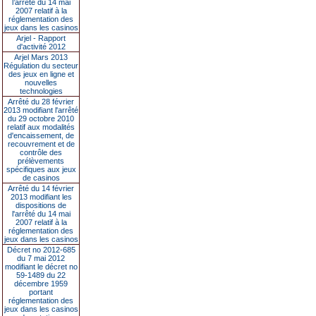
l’arrêté du 14 mai
2007 relatif à la
réglementation des
jeux dans les casinos
Arjel - Rapport
d'activité 2012
Arjel Mars 2013
Régulation du secteur
des jeux en ligne et
nouvelles
technologies
Arrêté du 28 février
2013 modifiant l'arrêté
du 29 octobre 2010
relatif aux modalités
d'encaissement, de
recouvrement et de
contrôle des
prélèvements
spécifiques aux jeux
de casinos
Arrêté du 14 février
2013 modifiant les
dispositions de
l'arrêté du 14 mai
2007 relatif à la
réglementation des
jeux dans les casinos
Décret no 2012-685
du 7 mai 2012
modifiant le décret no
59-1489 du 22
décembre 1959
portant
réglementation des
jeux dans les casinos