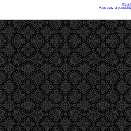
Vous r
Vous avez la possibili