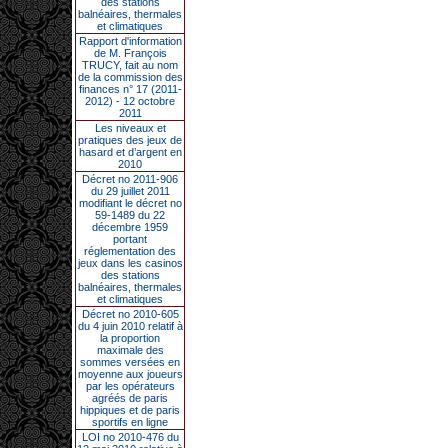
des stations
balnéaires, thermales
et climatiques
Rapport d'information
de M. François
TRUCY, fait au nom
de la commission des
finances n° 17 (2011-
2012) - 12 octobre
2011
Les niveaux et
pratiques des jeux de
hasard et d’argent en
2010
Décret no 2011-906
du 29 juillet 2011
modifiant le décret no
59-1489 du 22
décembre 1959
portant
réglementation des
jeux dans les casinos
des stations
balnéaires, thermales
et climatiques
Décret no 2010-605
du 4 juin 2010 relatif à
la proportion
maximale des
sommes versées en
moyenne aux joueurs
par les opérateurs
agréés de paris
hippiques et de paris
sportifs en ligne
LOI no 2010-476 du