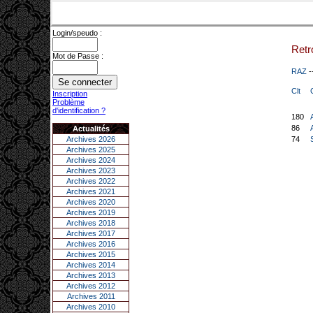
Login/speudo :
Retr
Mot de Passe :
RAZ
-
Clt
Inscription
Problème
d'identification ?
180
86
Actualités
Archives 2026
74
Archives 2025
Archives 2024
Archives 2023
Archives 2022
Archives 2021
Archives 2020
Archives 2019
Archives 2018
Archives 2017
Archives 2016
Archives 2015
Archives 2014
Archives 2013
Archives 2012
Archives 2011
Archives 2010