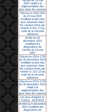
l’arrêté du 14 mai
2007 relatif à la
réglementation des
jeux dans les casinos
Décret no 2015-540
du 15 mai 2015
modifiant la liste des
jeux autorisés dans
les casinos fixée par
l’article D.321-13 du
code de la sécurité
intérieure
Arrêté du 30
décembre 2014
modifiant les
dispositions de
l’arrêté du 14 mai
2007
Décret no 2014-1726
du 30 décembre 2014
modifiant la liste des
jeux autorisés dans
les casinos fixée par
l’article D. 321-13 du
code de la sécurité
intérieure
Décret no 2014-1724
du 30 décembre 2014
relatif à la
réglementation des
jeux dans les casinos
Les jeux d’argent en
France - Avril 2014
Arrêté du 6 décembre
2013 modifiant les
dispositions de