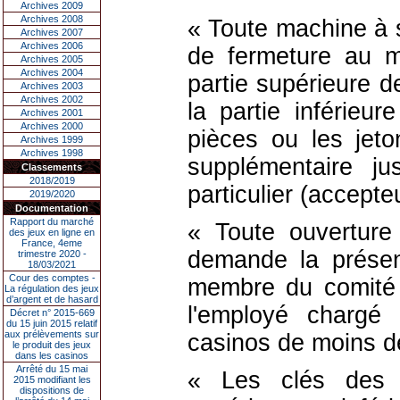
Archives 2009
Archives 2008
« Toute machine à s
Archives 2007
Archives 2006
de fermeture au m
Archives 2005
Archives 2004
partie supérieure d
Archives 2003
Archives 2002
la partie inférieur
Archives 2001
Archives 2000
pièces ou les jeto
Archives 1999
Archives 1998
supplémentaire just
Classements
2018/2019
particulier (accepteu
2019/2020
Documentation
Rapport du marché
« Toute ouverture 
des jeux en ligne en
France, 4eme
demande la présen
trimestre 2020 -
18/03/2021
Cour des comptes -
membre du comité 
La régulation des jeux
d’argent et de hasard
l'employé chargé 
Décret n° 2015-669
du 15 juin 2015 relatif
aux prélèvements sur
casinos de moins d
le produit des jeux
dans les casinos
Arrêté du 15 mai
« Les clés des di
2015 modifiant les
dispositions de