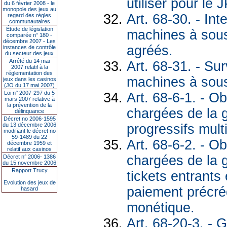
utiliser pour le 
du 6 février 2008 - le
monopole des jeux au
Art. 68-30. - In
regard des règles
communautaires
Étude de législation
machines à sous
comparée n° 180 -
décembre 2007 - Les
agréés.
instances de contrôle
du secteur des jeux
Arrêté du 14 mai
Art. 68-31. - Su
2007 relatif à la
réglementation des
machines à sou
jeux dans les casinos
(JO du 17 mai 2007)
Loi n° 2007-297 du 5
Art. 68-6-1. - O
mars 2007 relative à
la prévention de la
chargées de la 
délinquance
Décret no 2006-1595
progressifs mult
du 13 décembre 2006
modifiant le décret no
59-1489 du 22
Art. 68-6-2. - O
décembre 1959 et
relatif aux casinos
chargées de la 
Décret n° 2006- 1386
du 15 novembre 2006
Rapport Trucy
tickets entrants
Evolution des jeux de
paiement précré
hasard
monétique.
Art. 68-20-3. - 