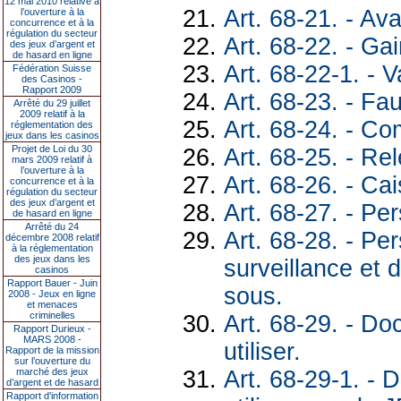
12 mai 2010 relative à
Art. 68-21. - Av
l’ouverture à la
concurrence et à la
régulation du secteur
Art. 68-22. - Ga
des jeux d’argent et
de hasard en ligne
Art. 68-22-1. - V
Fédération Suisse
des Casinos -
Rapport 2009
Art. 68-23. - F
Arrêté du 29 juillet
2009 relatif à la
Art. 68-24. - C
réglementation des
jeux dans les casinos
Projet de Loi du 30
Art. 68-25. - Re
mars 2009 relatif à
l’ouverture à la
Art. 68-26. - Ca
concurrence et à la
régulation du secteur
des jeux d’argent et
Art. 68-27. - Pe
de hasard en ligne
Arrêté du 24
Art. 68-28. - P
décembre 2008 relatif
à la réglementation
des jeux dans les
surveillance et
casinos
Rapport Bauer - Juin
sous.
2008 - Jeux en ligne
et menaces
criminelles
Art. 68-29. - D
Rapport Durieux -
MARS 2008 -
utiliser.
Rapport de la mission
sur l’ouverture du
Art. 68-29-1. -
marché des jeux
d’argent et de hasard
Rapport d'information