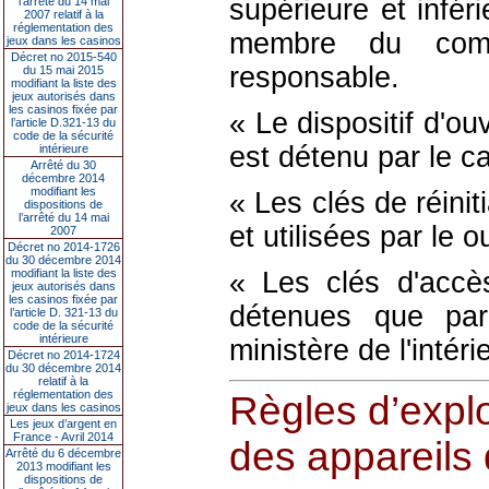
supérieure et infér
l’arrêté du 14 mai
2007 relatif à la
réglementation des
membre du comit
jeux dans les casinos
Décret no 2015-540
responsable.
du 15 mai 2015
modifiant la liste des
jeux autorisés dans
les casinos fixée par
« Le dispositif d'ouv
l’article D.321-13 du
code de la sécurité
est détenu par le ca
intérieure
Arrêté du 30
décembre 2014
modifiant les
« Les clés de réinit
dispositions de
l’arrêté du 14 mai
et utilisées par le 
2007
Décret no 2014-1726
du 30 décembre 2014
modifiant la liste des
« Les clés d'accè
jeux autorisés dans
les casinos fixée par
détenues que par
l’article D. 321-13 du
code de la sécurité
intérieure
ministère de l'intér
Décret no 2014-1724
du 30 décembre 2014
relatif à la
réglementation des
Règles d’explo
jeux dans les casinos
Les jeux d’argent en
France - Avril 2014
des appareils 
Arrêté du 6 décembre
2013 modifiant les
dispositions de