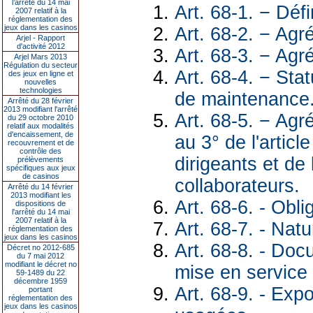
l’arrêté du 14 mai
Art. 68-1. − Défi
2007 relatif à la
réglementation des
jeux dans les casinos
Art. 68-2. − Agr
Arjel - Rapport
d'activité 2012
Art. 68-3. − Ag
Arjel Mars 2013
Régulation du secteur
Art. 68-4. − Sta
des jeux en ligne et
nouvelles
technologies
de maintenance
Arrêté du 28 février
2013 modifiant l'arrêté
Art. 68-5. − Ag
du 29 octobre 2010
relatif aux modalités
d'encaissement, de
au 3° de l'articl
recouvrement et de
contrôle des
dirigeants et de 
prélèvements
spécifiques aux jeux
de casinos
collaborateurs.
Arrêté du 14 février
2013 modifiant les
Art. 68-6. - Obl
dispositions de
l'arrêté du 14 mai
2007 relatif à la
Art. 68-7. - Nat
réglementation des
jeux dans les casinos
Art. 68-8. - Doc
Décret no 2012-685
du 7 mai 2012
modifiant le décret no
mise en service
59-1489 du 22
décembre 1959
Art. 68-9. - Exp
portant
réglementation des
jeux dans les casinos