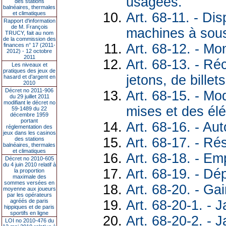
usagées.
des stations
balnéaires, thermales
Art. 68-11. - Dis
et climatiques
Rapport d'information
de M. François
machines à sou
TRUCY, fait au nom
de la commission des
Art. 68-12. - Mo
finances n° 17 (2011-
2012) - 12 octobre
2011
Art. 68-13. - R
Les niveaux et
pratiques des jeux de
jetons, de billets
hasard et d’argent en
2010
Décret no 2011-906
Art. 68-15. - Mod
du 29 juillet 2011
modifiant le décret no
mises et des él
59-1489 du 22
décembre 1959
portant
Art. 68-16. - Aut
réglementation des
jeux dans les casinos
Art. 68-17. - Ré
des stations
balnéaires, thermales
et climatiques
Art. 68-18. - E
Décret no 2010-605
du 4 juin 2010 relatif à
Art. 68-19. - D
la proportion
maximale des
sommes versées en
Art. 68-20. - Ga
moyenne aux joueurs
par les opérateurs
Art. 68-20-1. - 
agréés de paris
hippiques et de paris
sportifs en ligne
Art. 68-20-2. - J
LOI no 2010-476 du