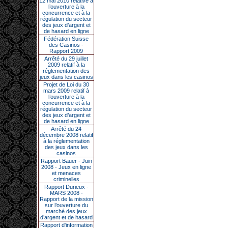
12 mai 2010 relative à
l’ouverture à la
concurrence et à la
régulation du secteur
des jeux d’argent et
de hasard en ligne
Fédération Suisse
des Casinos -
Rapport 2009
Arrêté du 29 juillet
2009 relatif à la
réglementation des
jeux dans les casinos
Projet de Loi du 30
mars 2009 relatif à
l’ouverture à la
concurrence et à la
régulation du secteur
des jeux d’argent et
de hasard en ligne
Arrêté du 24
décembre 2008 relatif
à la réglementation
des jeux dans les
casinos
Rapport Bauer - Juin
2008 - Jeux en ligne
et menaces
criminelles
Rapport Durieux -
MARS 2008 -
Rapport de la mission
sur l’ouverture du
marché des jeux
d’argent et de hasard
Rapport d'information