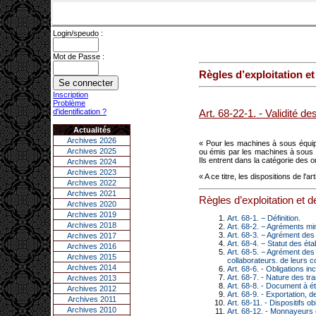
Login/speudo :
Mot de Passe :
Règles d’exploitation e
Inscription
Problème
d'identification ?
Art. 68-22-1. - Validité des
Actualités
Archives 2026
« Pour les machines à sous équipé
Archives 2025
ou émis par les machines à sous 
Ils entrent dans la catégorie des o
Archives 2024
Archives 2023
« A ce titre, les dispositions de l'a
Archives 2022
Archives 2021
Règles d’exploitation et 
Archives 2020
Archives 2019
Art. 68-1. − Définition.
Archives 2018
Art. 68-2. − Agréments min
Art. 68-3. − Agrément de
Archives 2017
Art. 68-4. − Statut des ét
Archives 2016
Art. 68-5. − Agrément des 
Archives 2015
collaborateurs. de leurs c
Archives 2014
Art. 68-6. - Obligations 
Art. 68-7. - Nature des tr
Archives 2013
Art. 68-8. - Document à é
Archives 2012
Art. 68-9. - Exportation,
Archives 2011
Art. 68-11. - Dispositifs 
Archives 2010
Art. 68-12. - Monnayeurs 