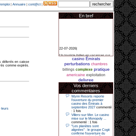
'emploi
|
Annuaire
|
cont@ct
|
En bref
22-07-2026|
Un touriste italien en vacances sur
la Côte d’Azur a remporté un
casino Émirats
jackpot exceptionnel de 84.631
s délivrés en caisse
perturbations
euros dans la nuit de samedi à
chambres
érés comme expirés.
dimanche au Casino Barrière Le
pratique
billings
complexe
Croisette à Cannes. Il s’agit d’un
nouveau record de gains de l’année
americaine
exploitation
2026 pour cet établissement.
delivree
Vos derniers
commentaires
14-04-2026|
Wynn Resorts reporte
l’ouverture du premier
Dimanche 12 avril 2026, cette date
casino des Émirats à
restera gravée dans la mémoire de
septembre 2027
commenté
 leurs
ce joueur du casino de Saint-Quay-
: 1 fois
Portrieux (Côtes-d’Armor).
Villers-sur-Mer. Le casino
mise sur le Monopoly ...
Ce quinquagénaire, habitant Plouha
commenté : 1 fois
mais souhaitant garder l’anonymat,
"Les planètes sont
a eu l’énorme surprise de décrocher
alignées" : le groupe Cogit
un jackpot record de 82 426 €.
confirme l'ouverture du