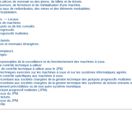
s pièces de monnaie ou des jetons, de billets et de tickets.
ouverture, de fermeture et de réinitialisation d'une machine.
 du taux de redistribution, des mises et des éléments modulables.
'exploitation.
ts. ― Locaux.
ts de machines.
kpots ou de lots cumulés.
rogressifs.
rogressifs multisites.
éclamés.
ces et monnaies étrangères.
compteurs.
anges.
esponsables de la surveillance et du fonctionnement des machines à sous.
 contrôle technique à utiliser.
de contrôle technique à utiliser pour le JPM.
ns techniques exercées sur les machines à sous et sur les systèmes informatiques agréés.
 et contrôle spécifiques aux machines à sous.
s incombant aux sociétés chargées de la gestion technique des jackpots progressifs multisites
s incombant aux sociétés chargées de la gestion technique des systèmes de tickets entrants e
iement précréditées ou de tout autre système monétique.
ackpot progressif multisites (JPM).
 issus du JPM.
 tickets.
 issus du JPM.
rôle.