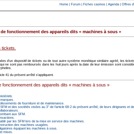
Home
|
Forum
|
Fiches casinos
|
Agenda
|
Offres d
t de fonctionnement des appareils dits « machines à sous »
 tickets.
es d'un dispositif de tickets ou de tout autre système monétique similaire agréé, les ticket
qui ne sont pas remboursés dans les huit jours après la date de leur émission sont consid
rphelins.
rticle 41 du présent arrêté s'appliquent.
de fonctionnement des appareils dits « machines à sous »
istériels.
s marques.
ablissements de fourniture et de maintenance.
SFM et des sociétés visées au 3° de l'article 68-2 du présent arrêté, de leurs dirigeants et de
ollaborateurs.
incombant aux SFM.
ansactions.
tablir par les SFM lors de la mise en service des machines.
 destruction des machines usagées.
obligatoires équipant les machines à sous.
et mises.