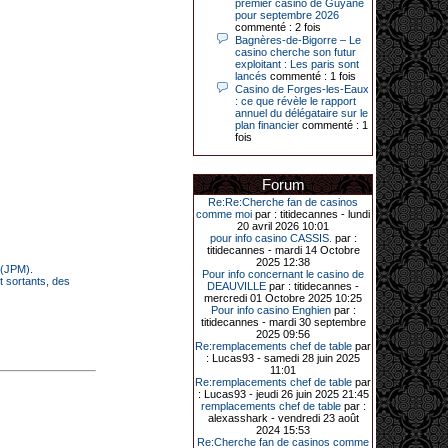
premier casino de Guyane
Le plus gros gain gagné depuis plus
pour septembre 2026
de 20 ans dans l’établissement.
commenté : 2 fois
Bagnères-de-Bigorre – Le
casino cherche son futur
exploitant : Les paris sont
lancés
commenté : 1 fois
31-03-2026|
Casino de Forges-les-Eaux
: ce que révèle le rapport
Série de jackpots au casino JOA de
annuel du délégataire sur le
Gujan-Mestras : ce mois de mars a
plan financier
commenté : 1
été fructueux pour quelques
fois
joueurs. D’abord avec 44 207 euros
remportés le dimanche 22 mars sur
une machine à sous pour une mise
initiale de 5,28 €. Puis quelques
Forum
jours plus tard, le vendredi 27 mars,
un joueur a décroché 12 086 euros
Re:Re:Cherche fan de casinos
sur une autre machine à sous.
comme moi
par : titidecannes - lundi
20 avril 2026 10:01
Enfin, troisième et dernier jackpot,
pour info casino CASSIS.
par :
record cette fois-ci, le samedi 28
titidecannes - mardi 14 Octobre
mars dernier. Quelque 111 322
2025 12:38
 (JPM).
euros ont été remportés sur la table
Pour info concernant le casino de
t sortants, des
d’Ultimate Texas Hold’em Poker,
DEAUVILLE
par : titidecannes -
grâce à une mise de 5 euros sur la
mercredi 01 Octobre 2025 10:25
case bonus et une quinte flush
Pour info casino Enghien
par :
royale. Ces gains ont été annoncés
titidecannes - mardi 30 septembre
dans un communiqué diffusé par le
2025 09:56
casino ce lundi 30 mars en soirée.
Re:remplacements chef de table
par
: Lucas93 - samedi 28 juin 2025
11:01
Re:remplacements chef de table
par
: Lucas93 - jeudi 26 juin 2025 21:45
11-01-2026|
remplacements chef de table
par :
alexasshark - vendredi 23 août
Dimanche 11 janvier, en soirée, une
2024 15:53
cliente retraitée de 78 ans, habitant
Re:Cherche fan de casinos comme