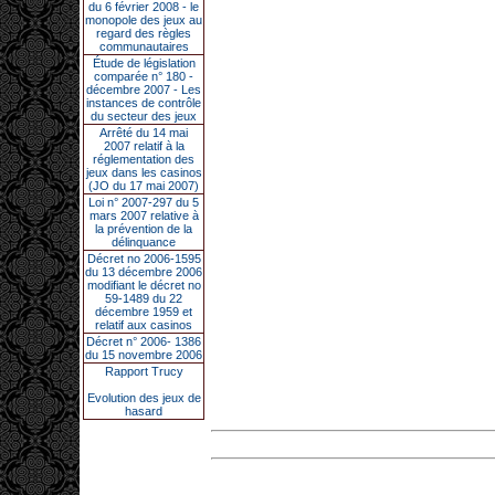
du 6 février 2008 - le
monopole des jeux au
regard des règles
communautaires
Étude de législation
comparée n° 180 -
décembre 2007 - Les
instances de contrôle
du secteur des jeux
Arrêté du 14 mai
2007 relatif à la
réglementation des
jeux dans les casinos
(JO du 17 mai 2007)
Loi n° 2007-297 du 5
mars 2007 relative à
la prévention de la
délinquance
Décret no 2006-1595
du 13 décembre 2006
modifiant le décret no
59-1489 du 22
décembre 1959 et
relatif aux casinos
Décret n° 2006- 1386
du 15 novembre 2006
Rapport Trucy
Evolution des jeux de
hasard