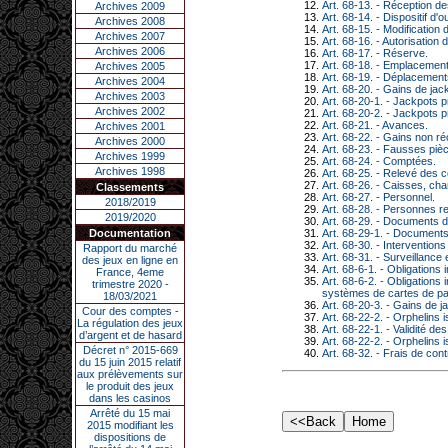
Art. 68-13. - Réception de
Archives 2009
Art. 68-14. - Dispositif d'
Archives 2008
Art. 68-15. - Modification
Archives 2007
Art. 68-16. - Autorisation d
Archives 2006
Art. 68-17. - Réserve.
Art. 68-18. - Emplacemen
Archives 2005
Art. 68-19. - Déplacemen
Archives 2004
Art. 68-20. - Gains de jac
Archives 2003
Art. 68-20-1. - Jackpots p
Archives 2002
Art. 68-20-2. - Jackpots p
Art. 68-21. - Avances.
Archives 2001
Art. 68-22. - Gains non r
Archives 2000
Art. 68-23. - Fausses piè
Archives 1999
Art. 68-24. - Comptées.
Archives 1998
Art. 68-25. - Relevé des 
Art. 68-26. - Caisses, ch
Classements
Art. 68-27. - Personnel.
2018/2019
Art. 68-28. - Personnes r
2019/2020
Art. 68-29. - Documents de
Art. 68-29-1. - Documents 
Documentation
Art. 68-30. - Interventio
Rapport du marché
Art. 68-31. - Surveillance
des jeux en ligne en
Art. 68-6-1. - Obligation
France, 4eme
Art. 68-6-2. - Obligation
trimestre 2020 -
systèmes de cartes de pa
18/03/2021
Art. 68-20-3. - Gains de j
Cour des comptes -
Art. 68-22-2. - Orphelins
La régulation des jeux
Art. 68-22-1. - Validité des
d’argent et de hasard
Art. 68-22-2. - Orphelins
Décret n° 2015-669
Art. 68-32. - Frais de cont
du 15 juin 2015 relatif
aux prélèvements sur
le produit des jeux
dans les casinos
Arrêté du 15 mai
2015 modifiant les
dispositions de