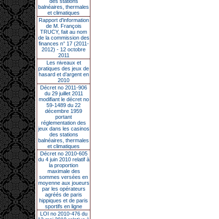
des stations
balnéaires, thermales
et climatiques
Rapport d'information
de M. François
TRUCY, fait au nom
de la commission des
finances n° 17 (2011-
2012) - 12 octobre
2011
Les niveaux et
pratiques des jeux de
hasard et d’argent en
2010
Décret no 2011-906
du 29 juillet 2011
modifiant le décret no
59-1489 du 22
décembre 1959
portant
réglementation des
jeux dans les casinos
des stations
balnéaires, thermales
et climatiques
Décret no 2010-605
du 4 juin 2010 relatif à
la proportion
maximale des
sommes versées en
moyenne aux joueurs
par les opérateurs
agréés de paris
hippiques et de paris
sportifs en ligne
LOI no 2010-476 du