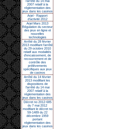
l’arrêté du 14 mai
2007 relatif à la
réglementation des
jeux dans les casinos
Arjel - Rapport
d'activité 2012
Arjel Mars 2013
Régulation du secteur
des jeux en ligne et
nouvelles
technologies
Arrêté du 28 février
2013 modifiant l'arrêté
du 29 octobre 2010
relatif aux modalités
d'encaissement, de
recouvrement et de
contrôle des
prélèvements
spécifiques aux jeux
de casinos
Arrêté du 14 février
2013 modifiant les
dispositions de
l'arrêté du 14 mai
2007 relatif à la
réglementation des
jeux dans les casinos
Décret no 2012-685
du 7 mai 2012
modifiant le décret no
59-1489 du 22
décembre 1959
portant
réglementation des
jeux dans les casinos