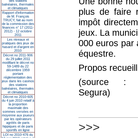
Une bonne nouv
des stations
balnéaires, thermales
et climatiques
plus de faire
Rapport d'information
de M. François
impôt directem
TRUCY, fait au nom
de la commission des
finances n° 17 (2011-
jeux. La munici
2012) - 12 octobre
2011
Les niveaux et
000 euros par 
pratiques des jeux de
hasard et d’argent en
équestre.
2010
Décret no 2011-906
du 29 juillet 2011
modifiant le décret no
Propos recueill
59-1489 du 22
décembre 1959
portant
réglementation des
(source : fra
jeux dans les casinos
des stations
balnéaires, thermales
Segura)
et climatiques
Décret no 2010-605
du 4 juin 2010 relatif à
la proportion
maximale des
sommes versées en
moyenne aux joueurs
par les opérateurs
>>>
agréés de paris
hippiques et de paris
sportifs en ligne
LOI no 2010-476 du