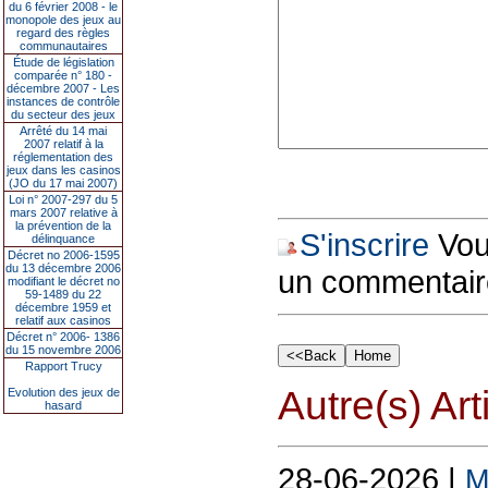
du 6 février 2008 - le
monopole des jeux au
regard des règles
communautaires
Étude de législation
comparée n° 180 -
décembre 2007 - Les
instances de contrôle
du secteur des jeux
Arrêté du 14 mai
2007 relatif à la
réglementation des
jeux dans les casinos
(JO du 17 mai 2007)
Loi n° 2007-297 du 5
mars 2007 relative à
la prévention de la
S'inscrire
Vous
délinquance
Décret no 2006-1595
du 13 décembre 2006
un commentair
modifiant le décret no
59-1489 du 22
décembre 1959 et
relatif aux casinos
Décret n° 2006- 1386
du 15 novembre 2006
Rapport Trucy
Autre(s) Art
Evolution des jeux de
hasard
28-06-2026 |
M