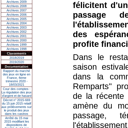
Archives 2009
félicitent d'u
Archives 2008
Archives 2007
passage d
Archives 2006
Archives 2005
l'établisseme
Archives 2004
Archives 2003
des espéran
Archives 2002
Archives 2001
Archives 2000
profite financ
Archives 1999
Archives 1998
Classements
Dans le rest
2018/2019
2019/2020
saison estiva
Documentation
Rapport du marché
dans la comm
des jeux en ligne en
France, 4eme
trimestre 2020 -
Remparts" pro
18/03/2021
Cour des comptes -
La régulation des jeux
de la récente 
d’argent et de hasard
Décret n° 2015-669
amène du mon
du 15 juin 2015 relatif
aux prélèvements sur
le produit des jeux
passage, té
dans les casinos
Arrêté du 15 mai
2015 modifiant les
l'établissemen
dispositions de