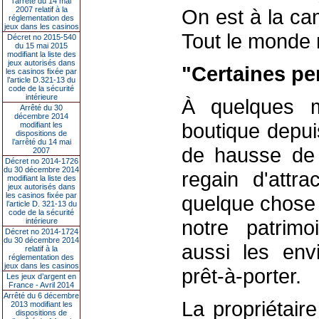
l’arrêté du 14 mai
2007 relatif à la
On est à la ca
réglementation des
jeux dans les casinos
Tout le monde 
Décret no 2015-540
du 15 mai 2015
modifiant la liste des
jeux autorisés dans
"Certaines pe
les casinos fixée par
l’article D.321-13 du
code de la sécurité
intérieure
À quelques m
Arrêté du 30
décembre 2014
boutique depui
modifiant les
dispositions de
l’arrêté du 14 mai
de hausse de f
2007
Décret no 2014-1726
du 30 décembre 2014
regain d'attra
modifiant la liste des
jeux autorisés dans
les casinos fixée par
quelque chose à
l’article D. 321-13 du
code de la sécurité
notre patrim
intérieure
Décret no 2014-1724
du 30 décembre 2014
aussi les env
relatif à la
réglementation des
jeux dans les casinos
prêt-à-porter.
Les jeux d’argent en
France - Avril 2014
Arrêté du 6 décembre
La propriétair
2013 modifiant les
dispositions de