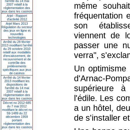
l’arrêté du 14 mai
même souhait
2007 relatif à la
réglementation des
jeux dans les casinos
fréquentation 
Arjel - Rapport
d'activité 2012
son établiss
Arjel Mars 2013
Régulation du secteur
des jeux en ligne et
viennent de lo
nouvelles
technologies
Arrêté du 28 février
passer une nu
2013 modifiant l'arrêté
du 29 octobre 2010
verra", s'excl
relatif aux modalités
d'encaissement, de
recouvrement et de
contrôle des
Un optimisme p
prélèvements
spécifiques aux jeux
de casinos
d'Arnac-Pomp
Arrêté du 14 février
2013 modifiant les
dispositions de
supérieure à 
l'arrêté du 14 mai
2007 relatif à la
réglementation des
l'édile. Les co
jeux dans les casinos
Décret no 2012-685
a un hôtel, de
du 7 mai 2012
modifiant le décret no
59-1489 du 22
de s'installer
décembre 1959
portant
réglementation des
jeux dans les casinos