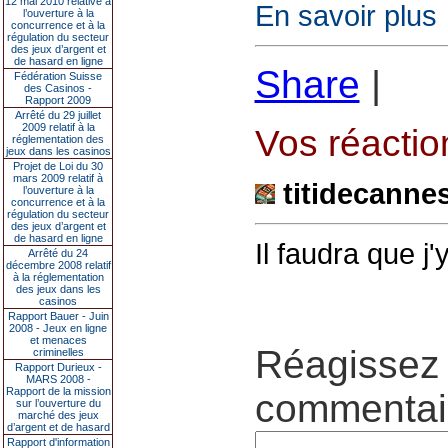
12 mai 2010 relative à
En savoir plus
l’ouverture à la
concurrence et à la
régulation du secteur
des jeux d’argent et
de hasard en ligne
Share
|
Fédération Suisse
des Casinos -
Rapport 2009
Arrêté du 29 juillet
2009 relatif à la
Vos réaction
réglementation des
jeux dans les casinos
Projet de Loi du 30
mars 2009 relatif à
titidecanne
l’ouverture à la
concurrence et à la
régulation du secteur
des jeux d’argent et
de hasard en ligne
Il faudra que j'y
Arrêté du 24
décembre 2008 relatif
à la réglementation
des jeux dans les
casinos
Rapport Bauer - Juin
2008 - Jeux en ligne
et menaces
Réagissez 
criminelles
Rapport Durieux -
MARS 2008 -
Rapport de la mission
commentair
sur l’ouverture du
marché des jeux
d’argent et de hasard
Rapport d'information