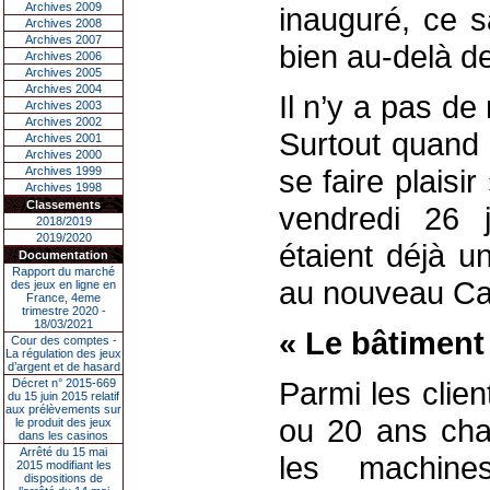
Archives 2009
inauguré, ce s
Archives 2008
Archives 2007
bien au-delà de
Archives 2006
Archives 2005
Archives 2004
Il n’y a pas d
Archives 2003
Archives 2002
Surtout quand 
Archives 2001
Archives 2000
se faire plaisi
Archives 1999
Archives 1998
Classements
vendredi 26 j
2018/2019
2019/2020
étaient déjà u
Documentation
Rapport du marché
au nouveau Ca
des jeux en ligne en
France, 4eme
trimestre 2020 -
18/03/2021
« Le bâtiment
Cour des comptes -
La régulation des jeux
d’argent et de hasard
Parmi les clien
Décret n° 2015-669
du 15 juin 2015 relatif
aux prélèvements sur
ou 20 ans cha
le produit des jeux
dans les casinos
Arrêté du 15 mai
les machin
2015 modifiant les
dispositions de