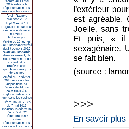
l’arrêté du 14 mai
2007 relatif à la
l’extérieur pou
réglementation des
jeux dans les casinos
Arjel - Rapport
est agréable. 
d'activité 2012
Arjel Mars 2013
Joëlle, sans t
Régulation du secteur
des jeux en ligne et
nouvelles
Et puis, « il
technologies
Arrêté du 28 février
2013 modifiant l'arrêté
sexagénaire. U
du 29 octobre 2010
relatif aux modalités
se fait bien.
d'encaissement, de
recouvrement et de
contrôle des
prélèvements
(source : lamo
spécifiques aux jeux
de casinos
Arrêté du 14 février
2013 modifiant les
dispositions de
l'arrêté du 14 mai
2007 relatif à la
réglementation des
jeux dans les casinos
>>>
Décret no 2012-685
du 7 mai 2012
modifiant le décret no
59-1489 du 22
En savoir plus
décembre 1959
portant
réglementation des
jeux dans les casinos