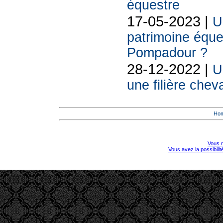
équestre
17-05-2023 |
U
patrimoine éque
Pompadour ?
28-12-2022 |
U
une filière che
Ho
Vous r
Vous avez la possibili