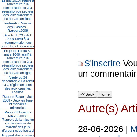
12 mai 2010 relative à
l’ouverture à la
concurrence et à la
régulation du secteur
des jeux d’argent et
de hasard en ligne
Fédération Suisse
des Casinos -
Rapport 2009
Arrêté du 29 juillet
2009 relatif à la
réglementation des
jeux dans les casinos
Projet de Loi du 30
mars 2009 relatif à
l’ouverture à la
S'inscrire
Vous
concurrence et à la
régulation du secteur
des jeux d’argent et
un commentair
de hasard en ligne
Arrêté du 24
décembre 2008 relatif
à la réglementation
des jeux dans les
casinos
Rapport Bauer - Juin
2008 - Jeux en ligne
et menaces
Autre(s) Art
criminelles
Rapport Durieux -
MARS 2008 -
Rapport de la mission
sur l’ouverture du
28-06-2026 |
M
marché des jeux
d’argent et de hasard
Rapport d'information