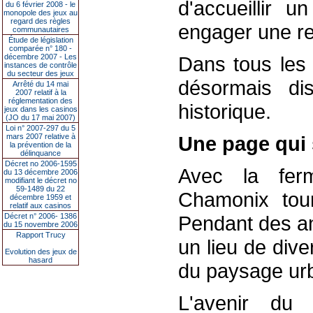
d'accueillir 
du 6 février 2008 - le
monopole des jeux au
regard des règles
engager une re
communautaires
Étude de législation
comparée n° 180 -
décembre 2007 - Les
Dans tous les 
instances de contrôle
du secteur des jeux
désormais dis
Arrêté du 14 mai
2007 relatif à la
réglementation des
historique.
jeux dans les casinos
(JO du 17 mai 2007)
Loi n° 2007-297 du 5
mars 2007 relative à
Une page qui 
la prévention de la
délinquance
Décret no 2006-1595
Avec la fer
du 13 décembre 2006
modifiant le décret no
59-1489 du 22
Chamonix tou
décembre 1959 et
relatif aux casinos
Décret n° 2006- 1386
Pendant des an
du 15 novembre 2006
Rapport Trucy
un lieu de div
Evolution des jeux de
hasard
du paysage urba
L'avenir du 