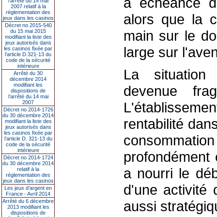
à échéance dé
l’arrêté du 14 mai
2007 relatif à la
réglementation des
alors que la 
jeux dans les casinos
Décret no 2015-540
main sur le do
du 15 mai 2015
modifiant la liste des
jeux autorisés dans
large sur l'aven
les casinos fixée par
l’article D.321-13 du
code de la sécurité
intérieure
La situation
Arrêté du 30
décembre 2014
modifiant les
devenue frag
dispositions de
l’arrêté du 14 mai
2007
L'établissement
Décret no 2014-1726
du 30 décembre 2014
rentabilité da
modifiant la liste des
jeux autorisés dans
les casinos fixée par
consommati
l’article D. 321-13 du
code de la sécurité
intérieure
profondément é
Décret no 2014-1724
du 30 décembre 2014
a nourri le dé
relatif à la
réglementation des
jeux dans les casinos
d'une activit
Les jeux d’argent en
France - Avril 2014
Arrêté du 6 décembre
aussi stratégiq
2013 modifiant les
dispositions de