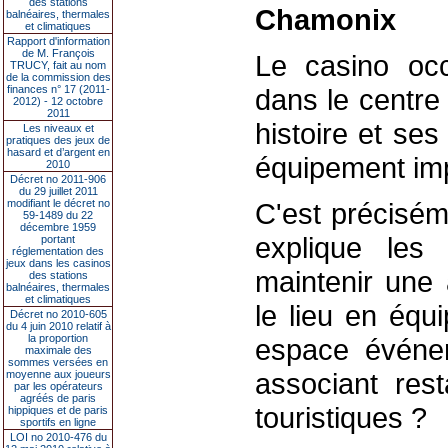
des stations
Chamonix
balnéaires, thermales
et climatiques
Rapport d'information
de M. François
Le casino occ
TRUCY, fait au nom
de la commission des
finances n° 17 (2011-
dans le centre 
2012) - 12 octobre
2011
histoire et se
Les niveaux et
pratiques des jeux de
hasard et d’argent en
équipement impo
2010
Décret no 2011-906
du 29 juillet 2011
modifiant le décret no
C'est précisém
59-1489 du 22
décembre 1959
explique les i
portant
réglementation des
jeux dans les casinos
maintenir une 
des stations
balnéaires, thermales
et climatiques
le lieu en équ
Décret no 2010-605
du 4 juin 2010 relatif à
la proportion
espace événem
maximale des
sommes versées en
associant rest
moyenne aux joueurs
par les opérateurs
agréés de paris
touristiques ?
hippiques et de paris
sportifs en ligne
LOI no 2010-476 du