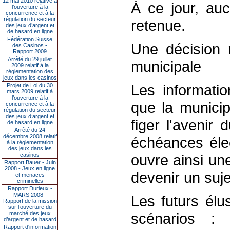
12 mai 2010 relative à
À ce jour, auc
l’ouverture à la
concurrence et à la
régulation du secteur
retenue.
des jeux d’argent et
de hasard en ligne
Fédération Suisse
Une décision 
des Casinos -
Rapport 2009
Arrêté du 29 juillet
municipale
2009 relatif à la
réglementation des
jeux dans les casinos
Les informatio
Projet de Loi du 30
mars 2009 relatif à
l’ouverture à la
que la municip
concurrence et à la
régulation du secteur
des jeux d’argent et
figer l'avenir
de hasard en ligne
Arrêté du 24
décembre 2008 relatif
échéances élec
à la réglementation
des jeux dans les
casinos
ouvre ainsi une
Rapport Bauer - Juin
2008 - Jeux en ligne
devenir un suje
et menaces
criminelles
Rapport Durieux -
MARS 2008 -
Les futurs élu
Rapport de la mission
sur l’ouverture du
marché des jeux
scénarios : 
d’argent et de hasard
Rapport d'information