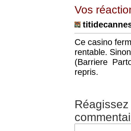
Vos réaction
titidecanne
Ce casino ferme
rentable. Sinon
(Barriere Parto
repris.
Réagissez 
commentair