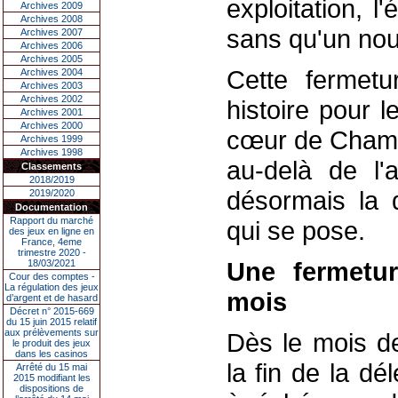
exploitation, 
Archives 2009
Archives 2008
sans qu'un nou
Archives 2007
Archives 2006
Archives 2005
Cette fermetu
Archives 2004
Archives 2003
Archives 2002
histoire pour 
Archives 2001
Archives 2000
cœur de Chamon
Archives 1999
Archives 1998
au-delà de l'a
Classements
2018/2019
désormais la q
2019/2020
Documentation
Rapport du marché
qui se pose.
des jeux en ligne en
France, 4eme
trimestre 2020 -
Une fermetur
18/03/2021
Cour des comptes -
La régulation des jeux
mois
d’argent et de hasard
Décret n° 2015-669
du 15 juin 2015 relatif
aux prélèvements sur
Dès le mois de
le produit des jeux
dans les casinos
la fin de la dé
Arrêté du 15 mai
2015 modifiant les
dispositions de