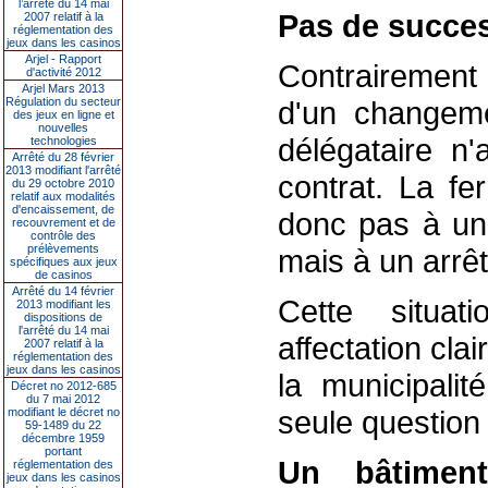
l’arrêté du 14 mai
Pas de succe
2007 relatif à la
réglementation des
jeux dans les casinos
Arjel - Rapport
Contrairement 
d'activité 2012
Arjel Mars 2013
Régulation du secteur
d'un changeme
des jeux en ligne et
nouvelles
délégataire n
technologies
Arrêté du 28 février
2013 modifiant l'arrêté
contrat. La fe
du 29 octobre 2010
relatif aux modalités
d'encaissement, de
donc pas à une
recouvrement et de
contrôle des
prélèvements
mais à un arrêt e
spécifiques aux jeux
de casinos
Arrêté du 14 février
Cette situat
2013 modifiant les
dispositions de
l'arrêté du 14 mai
affectation cla
2007 relatif à la
réglementation des
jeux dans les casinos
la municipalit
Décret no 2012-685
du 7 mai 2012
seule question 
modifiant le décret no
59-1489 du 22
décembre 1959
portant
Un bâtimen
réglementation des
jeux dans les casinos