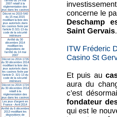
l’arrêté du 14 mai
investissement
2007 relatif à la
réglementation des
jeux dans les casinos
concerne le p
Décret no 2015-540
du 15 mai 2015
Deschamp es
modifiant la liste des
jeux autorisés dans
les casinos fixée par
Saint Gervais
.
l’article D.321-13 du
code de la sécurité
intérieure
Arrêté du 30
décembre 2014
modifiant les
ITW Fréderic 
dispositions de
l’arrêté du 14 mai
Casino St Gerv
2007
Décret no 2014-1726
du 30 décembre 2014
modifiant la liste des
jeux autorisés dans
les casinos fixée par
Et puis au
cas
l’article D. 321-13 du
code de la sécurité
intérieure
aura du chang
Décret no 2014-1724
du 30 décembre 2014
c’est désorma
relatif à la
réglementation des
jeux dans les casinos
fondateur des
Les jeux d’argent en
France - Avril 2014
qui est le nouv
Arrêté du 6 décembre
2013 modifiant les
dispositions de