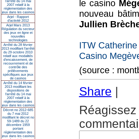
le casino
Még
l’arrêté du 14 mai
2007 relatif à la
réglementation des
nouveau bâtim
jeux dans les casinos
Arjel - Rapport
d'activité 2012
Jullien Brèch
Arjel Mars 2013
Régulation du secteur
des jeux en ligne et
nouvelles
technologies
ITW Catherine 
Arrêté du 28 février
2013 modifiant l'arrêté
du 29 octobre 2010
Casino Megèv
relatif aux modalités
d'encaissement, de
recouvrement et de
(source : mont
contrôle des
prélèvements
spécifiques aux jeux
de casinos
Arrêté du 14 février
2013 modifiant les
Share
|
dispositions de
l'arrêté du 14 mai
2007 relatif à la
réglementation des
jeux dans les casinos
Réagissez 
Décret no 2012-685
du 7 mai 2012
modifiant le décret no
commentair
59-1489 du 22
décembre 1959
portant
réglementation des
jeux dans les casinos