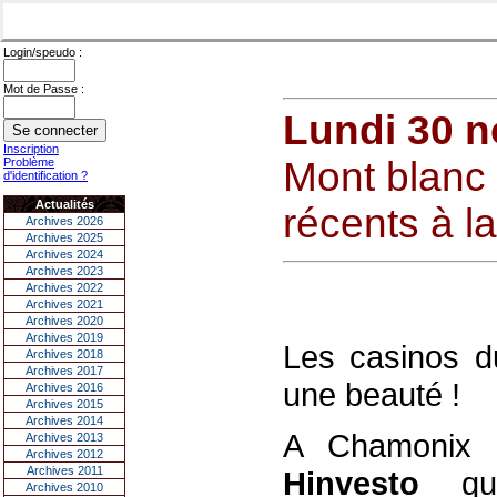
Login/speudo :
Mot de Passe :
Lundi 30 
Inscription
Mont blanc
Problème
d'identification ?
Actualités
récents à l
Archives 2026
Archives 2025
Archives 2024
Archives 2023
Archives 2022
Archives 2021
Archives 2020
Archives 2019
Les casinos d
Archives 2018
Archives 2017
une beauté !
Archives 2016
Archives 2015
Archives 2014
A Chamonix p
Archives 2013
Archives 2012
Archives 2011
Hinvesto
qui
Archives 2010