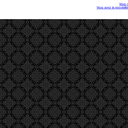
Vous r
Vous avez la possibili