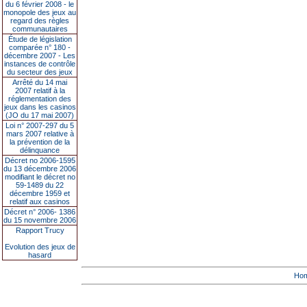
du 6 février 2008 - le
monopole des jeux au
regard des règles
communautaires
Étude de législation
comparée n° 180 -
décembre 2007 - Les
instances de contrôle
du secteur des jeux
Arrêté du 14 mai
2007 relatif à la
réglementation des
jeux dans les casinos
(JO du 17 mai 2007)
Loi n° 2007-297 du 5
mars 2007 relative à
la prévention de la
délinquance
Décret no 2006-1595
du 13 décembre 2006
modifiant le décret no
59-1489 du 22
décembre 1959 et
relatif aux casinos
Décret n° 2006- 1386
du 15 novembre 2006
Rapport Trucy
Evolution des jeux de
hasard
Ho