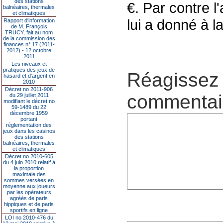
des stations
€. Par contre l'
balnéaires, thermales
et climatiques
lui a donné à l
Rapport d'information
de M. François
TRUCY, fait au nom
de la commission des
finances n° 17 (2011-
2012) - 12 octobre
2011
Les niveaux et
pratiques des jeux de
Réagissez 
hasard et d’argent en
2010
Décret no 2011-906
commentair
du 29 juillet 2011
modifiant le décret no
59-1489 du 22
décembre 1959
portant
réglementation des
jeux dans les casinos
des stations
balnéaires, thermales
et climatiques
Décret no 2010-605
du 4 juin 2010 relatif à
la proportion
maximale des
sommes versées en
moyenne aux joueurs
par les opérateurs
agréés de paris
hippiques et de paris
sportifs en ligne
LOI no 2010-476 du