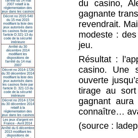
du casino, Al
l’arrêté du 14 mai
2007 relatif à la
réglementation des
gagnante trans
jeux dans les casinos
Décret no 2015-540
du 15 mai 2015
revendrait. Mai
modifiant la liste des
jeux autorisés dans
les casinos fixée par
modeste : des 
l’article D.321-13 du
code de la sécurité
jeu.
intérieure
Arrêté du 30
décembre 2014
modifiant les
Résultat : l’a
dispositions de
l’arrêté du 14 mai
2007
casino. Une 
Décret no 2014-1726
du 30 décembre 2014
ouverte jusqu’
modifiant la liste des
jeux autorisés dans
les casinos fixée par
tirage au sort
l’article D. 321-13 du
code de la sécurité
intérieure
gagnant aura 
Décret no 2014-1724
du 30 décembre 2014
relatif à la
connaître… ava
réglementation des
jeux dans les casinos
Les jeux d’argent en
(source : ladep
France - Avril 2014
Arrêté du 6 décembre
2013 modifiant les
dispositions de