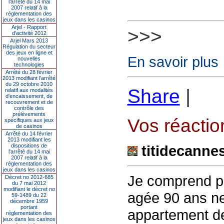
l’arrêté du 14 mai
2007 relatif à la
réglementation des
jeux dans les casinos
Arjel - Rapport
>>>
d'activité 2012
Arjel Mars 2013
Régulation du secteur
des jeux en ligne et
En savoir plus
nouvelles
technologies
Arrêté du 28 février
2013 modifiant l'arrêté
du 29 octobre 2010
Share
|
relatif aux modalités
d'encaissement, de
recouvrement et de
contrôle des
prélèvements
Vos réaction
spécifiques aux jeux
de casinos
Arrêté du 14 février
2013 modifiant les
dispositions de
titidecanne
l'arrêté du 14 mai
2007 relatif à la
réglementation des
jeux dans les casinos
Je comprend pa
Décret no 2012-685
du 7 mai 2012
modifiant le décret no
agée 90 ans ne
59-1489 du 22
décembre 1959
portant
appartement d
réglementation des
jeux dans les casinos