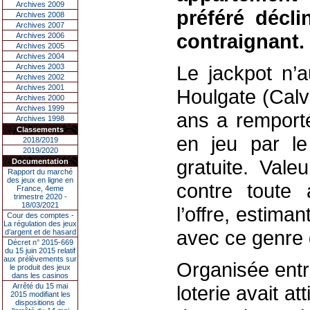
Archives 2009
préféré déclin
Archives 2008
Archives 2007
contraignant.
Archives 2006
Archives 2005
Archives 2004
Le jackpot n’a
Archives 2003
Archives 2002
Archives 2001
Houlgate (Cal
Archives 2000
Archives 1999
ans a remport
Archives 1998
Classements
en jeu par le 
2018/2019
2019/2020
gratuite. Vale
Documentation
Rapport du marché
des jeux en ligne en
contre toute 
France, 4eme
trimestre 2020 -
18/03/2021
l’offre, estima
Cour des comptes -
La régulation des jeux
avec ce genre 
d’argent et de hasard
Décret n° 2015-669
du 15 juin 2015 relatif
aux prélèvements sur
Organisée entr
le produit des jeux
dans les casinos
Arrêté du 15 mai
loterie avait at
2015 modifiant les
dispositions de