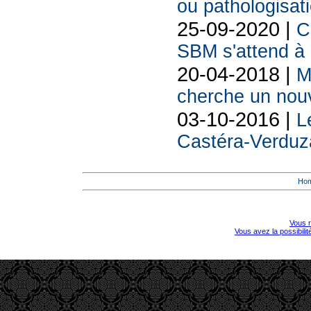
ou pathologisat
25-09-2020 |
C
SBM s'attend à u
20-04-2018 |
M
cherche un nou
03-10-2016 |
L
Castéra-Verduza
Ho
Vous r
Vous avez la possibili