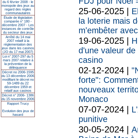
FDJ pour Noel =
du 6 février 2008 - le
monopole des jeux au
25-06-2025 |
E
regard des règles
communautaires
Étude de législation
la loterie mais d
comparée n° 180 -
décembre 2007 - Les
m’embêter avec
instances de contrôle
du secteur des jeux
Arrêté du 14 mai
19-06-2025 |
H
2007 relatif à la
réglementation des
d'une valeur de 
jeux dans les casinos
(JO du 17 mai 2007)
Loi n° 2007-297 du 5
casino
mars 2007 relative à
la prévention de la
02-12-2024 |
délinquance
"
Décret no 2006-1595
du 13 décembre 2006
forte": Comment
modifiant le décret no
59-1489 du 22
décembre 1959 et
nouveaux territo
relatif aux casinos
Décret n° 2006- 1386
Monaco
du 15 novembre 2006
Rapport Trucy
07-07-2024 |
L
Evolution des jeux de
hasard
punitive
30-05-2024 |
A