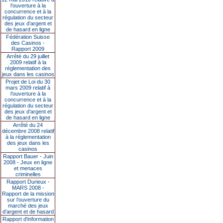
l’ouverture à la
concurrence et à la
régulation du secteur
des jeux d’argent et
de hasard en ligne
Fédération Suisse
des Casinos -
Rapport 2009
Arrêté du 29 juillet
2009 relatif à la
réglementation des
jeux dans les casinos
Projet de Loi du 30
mars 2009 relatif à
l’ouverture à la
concurrence et à la
régulation du secteur
des jeux d’argent et
de hasard en ligne
Arrêté du 24
décembre 2008 relatif
à la réglementation
des jeux dans les
casinos
Rapport Bauer - Juin
2008 - Jeux en ligne
et menaces
criminelles
Rapport Durieux -
MARS 2008 -
Rapport de la mission
sur l’ouverture du
marché des jeux
d’argent et de hasard
Rapport d'information