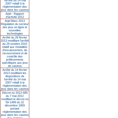
l’arrêté du 14 mai
2007 relatif à la
réglementation des
jeux dans les casinos
Arjel - Rapport
d'activité 2012
Arjel Mars 2013
Régulation du secteur
des jeux en ligne et
nouvelles
technologies
Arrêté du 28 février
2013 modifiant l'arrêté
du 29 octobre 2010
relatif aux modalités
d'encaissement, de
recouvrement et de
contrôle des
prélèvements
spécifiques aux jeux
de casinos
Arrêté du 14 février
2013 modifiant les
dispositions de
l'arrêté du 14 mai
2007 relatif à la
réglementation des
jeux dans les casinos
Décret no 2012-685
du 7 mai 2012
modifiant le décret no
59-1489 du 22
décembre 1959
portant
réglementation des
jeux dans les casinos