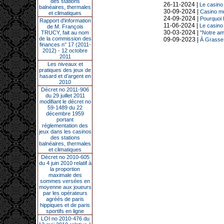
des stations
26-11-2024 |
Le casino 
balnéaires, thermales
30-09-2024 |
Casino mun
et climatiques
24-09-2024 |
Pourquoi 
Rapport d'information
11-06-2024 |
Le casino 
de M. François
30-03-2024 |
TRUCY, fait au nom
"Notre am
de la commission des
09-09-2023 |
À Grasse, 
finances n° 17 (2011-
2012) - 12 octobre
2011
Les niveaux et
pratiques des jeux de
hasard et d’argent en
2010
Décret no 2011-906
du 29 juillet 2011
modifiant le décret no
59-1489 du 22
décembre 1959
portant
réglementation des
jeux dans les casinos
des stations
balnéaires, thermales
et climatiques
Décret no 2010-605
du 4 juin 2010 relatif à
la proportion
maximale des
sommes versées en
moyenne aux joueurs
par les opérateurs
agréés de paris
hippiques et de paris
sportifs en ligne
LOI no 2010-476 du