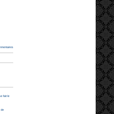
mmentaires
 fait le
 de