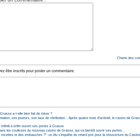
Charte des co
z être inscrits pour poster un commentaire.
e Grasse a-t-elle bien fait de miser ?
tation, ses joueurs, son taux de rétribution... Après quatre mois d'activité, le casino de Grasse
Infiniti a enfin ouvert ses portes à Grasse
ans les coulisses du nouveau casino de Grasse, qui va bientôt ouvrir ses portes...
 recettes et des embauches ?": un élu s’inquiète du retard pris pour la réouverture du Casino