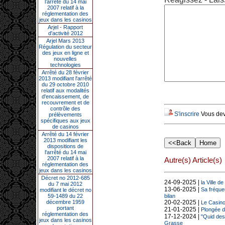
l’arrêté du 14 mai
2007 relatif à la
réglementation des
jeux dans les casinos
Arjel - Rapport
d'activité 2012
Arjel Mars 2013
Régulation du secteur
des jeux en ligne et
nouvelles
technologies
Arrêté du 28 février
2013 modifiant l'arrêté
du 29 octobre 2010
relatif aux modalités
d'encaissement, de
recouvrement et de
contrôle des
S'inscrire
Vous deve
prélèvements
spécifiques aux jeux
de casinos
Arrêté du 14 février
2013 modifiant les
dispositions de
l'arrêté du 14 mai
2007 relatif à la
Autre(s) Article(s)
réglementation des
jeux dans les casinos
Décret no 2012-685
24-09-2025 |
la Ville d
du 7 mai 2012
13-06-2025 |
Sa fréquen
modifiant le décret no
59-1489 du 22
bilan
décembre 1959
20-02-2025 |
Le Casino 
portant
21-01-2025 |
Plongée d
réglementation des
17-12-2024 |
"Quid des
jeux dans les casinos
Grasse