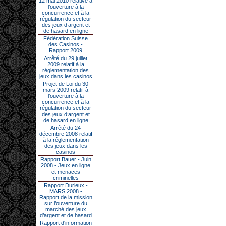
12 mai 2010 relative à
l’ouverture à la
concurrence et à la
régulation du secteur
des jeux d’argent et
de hasard en ligne
Fédération Suisse
des Casinos -
Rapport 2009
Arrêté du 29 juillet
2009 relatif à la
réglementation des
jeux dans les casinos
Projet de Loi du 30
mars 2009 relatif à
l’ouverture à la
concurrence et à la
régulation du secteur
des jeux d’argent et
de hasard en ligne
Arrêté du 24
décembre 2008 relatif
à la réglementation
des jeux dans les
casinos
Rapport Bauer - Juin
2008 - Jeux en ligne
et menaces
criminelles
Rapport Durieux -
MARS 2008 -
Rapport de la mission
sur l’ouverture du
marché des jeux
d’argent et de hasard
Rapport d'information