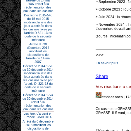
l’arrêté du 14 mai
> Septembre 2023 : f
2007 relatif à la
réglementation des
> Octobre 2023 : liqui
jeux dans les casinos
Décret no 2015-540
> Juin 2024 : la réouv
du 15 mai 2015
modifiant la liste des
> Novembre 2024 : Infi
jeux autorisés dans
L’ouverture devrait ar
les casinos fixée par
l’article D.321-13 du
(source : nicematin.c
code de la sécurité
intérieure
Arrêté du 30
décembre 2014
modifiant les
>>>
dispositions de
l’arrêté du 14 mai
2007
En savoir plus
Décret no 2014-1726
du 30 décembre 2014
modifiant la liste des
Share
|
jeux autorisés dans
les casinos fixée par
l’article D. 321-13 du
Vos réactions à cet
code de la sécurité
intérieure
Décret no 2014-1724
titidecannes
| 17
du 30 décembre 2014
relatif à la
réglementation des
Ce casino de GRASSE n
jeux dans les casinos
GRASSE. iLS vont joue
Les jeux d’argent en
France - Avril 2014
Arrêté du 6 décembre
2013 modifiant les
dispositions de
Réagissez - Lais