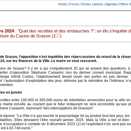
Home
|
Forum
|
Fiches casinos
|
Agenda
|
Offres d
re 2024
: "Quid des recettes et des embauches ?": un élu s’inquiète d
erture du Casino de Grasse (1
)
de Grasse, l’opposition s’est inquiétée des répercussions du retard de la réou
24, sur les finances de la Ville. Le maire se veut rassurant.
ino de Grasse? Il y en a qui s’impatientent. Et qui se posent des questions, à
seiller d’opposition Stéphane Cassarini, lors du dernier conseil municipal. Rap
belge Infiniti Casino, l’établissement devait ouvrir ses portes en juin dernier. 
l’autorisation d’exploitation des jeux, délivrée par le ministère de l’Intérieur, n’e
novembre.
ées en janvier
ecettes entre 100.000 et 300.000 euros de retombées annoncées pour la ville en
mairie est-elle au courant que le futur restaurant ne sera accessible qu’aux p
ane Cassarini, reprenant "des interrogations de Grassois".
 répond: "La Ville n’a pas touché le pourcentage lié au produit brut des jeux, le
tallées. Elles devraient l’être courant janvier 2025. Mais la Ville a bel et bien
nce d’occupation à compter du 8 décembre 2023 (1) et l’exploitant n’en sera pas e
 est à 83.748 euros."