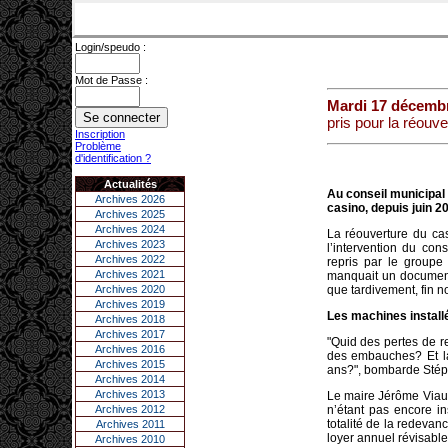
Login/speudo :
Mot de Passe :
Mardi 17 décemb
pris pour la réouv
Inscription
Problème
d'identification ?
Actualités
Au conseil municipal 
Archives 2026
casino, depuis juin 20
Archives 2025
Archives 2024
La réouverture du cas
Archives 2023
l’intervention du con
Archives 2022
repris par le groupe 
Archives 2021
manquait un document: 
Archives 2020
que tardivement, fin 
Archives 2019
Les machines install
Archives 2018
Archives 2017
"Quid des pertes de r
Archives 2016
des embauches? Et la 
Archives 2015
ans?", bombarde Stéph
Archives 2014
Archives 2013
Le maire Jérôme Viaud
Archives 2012
n’étant pas encore ins
totalité de la redeva
Archives 2011
loyer annuel révisable
Archives 2010