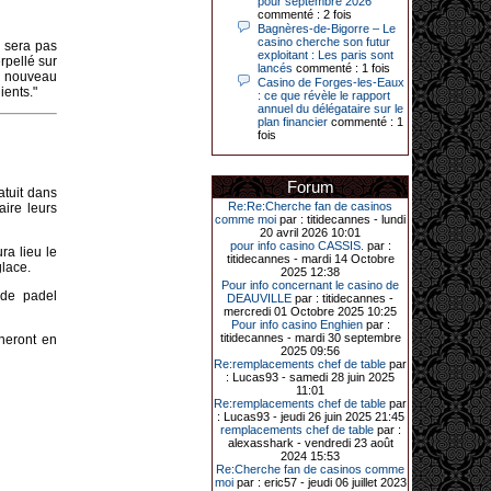
pour septembre 2026
Le plus gros gain gagné depuis plus
commenté : 2 fois
de 20 ans dans l’établissement.
Bagnères-de-Bigorre – Le
casino cherche son futur
e sera pas
exploitant : Les paris sont
rpellé sur
lancés
commenté : 1 fois
e nouveau
Casino de Forges-les-Eaux
31-03-2026|
ients."
: ce que révèle le rapport
annuel du délégataire sur le
Série de jackpots au casino JOA de
plan financier
commenté : 1
Gujan-Mestras : ce mois de mars a
fois
été fructueux pour quelques
joueurs. D’abord avec 44 207 euros
remportés le dimanche 22 mars sur
une machine à sous pour une mise
Forum
initiale de 5,28 €. Puis quelques
atuit dans
jours plus tard, le vendredi 27 mars,
Re:Re:Cherche fan de casinos
aire leurs
un joueur a décroché 12 086 euros
comme moi
par : titidecannes - lundi
sur une autre machine à sous.
20 avril 2026 10:01
pour info casino CASSIS.
par :
ra lieu le
Enfin, troisième et dernier jackpot,
titidecannes - mardi 14 Octobre
lace.
record cette fois-ci, le samedi 28
2025 12:38
mars dernier. Quelque 111 322
Pour info concernant le casino de
euros ont été remportés sur la table
 de padel
DEAUVILLE
par : titidecannes -
d’Ultimate Texas Hold’em Poker,
mercredi 01 Octobre 2025 10:25
grâce à une mise de 5 euros sur la
Pour info casino Enghien
par :
case bonus et une quinte flush
titidecannes - mardi 30 septembre
ineront en
royale. Ces gains ont été annoncés
2025 09:56
dans un communiqué diffusé par le
Re:remplacements chef de table
par
casino ce lundi 30 mars en soirée.
: Lucas93 - samedi 28 juin 2025
11:01
Re:remplacements chef de table
par
: Lucas93 - jeudi 26 juin 2025 21:45
remplacements chef de table
par :
11-01-2026|
alexasshark - vendredi 23 août
2024 15:53
Dimanche 11 janvier, en soirée, une
Re:Cherche fan de casinos comme
cliente retraitée de 78 ans, habitant
moi
par : eric57 - jeudi 06 juillet 2023
Trémuson, a eu l’énorme surprise