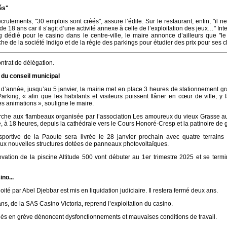
és"
crutements, "30 emplois sont créés", assure l’édile. Sur le restaurant, enfin, "il n
 18 ans car il s’agit d’une activité annexe à celle de l’exploitation des jeux…" Inte
 dédié pour le casino dans le centre-ville, le maire annonce d’ailleurs que "l
he de la société Indigo et de la régie des parkings pour étudier des prix pour ses cl
ntrat de délégation.
du conseil municipal
n d’année, jusqu’au 5 janvier, la mairie met en place 3 heures de stationnement gr
rking, « afin que les habitants et visiteurs puissent flâner en cœur de ville, y f
es animations », souligne le maire.
arche aux flambeaux organisée par l’association Les amoureux du vieux Grasse au
 à 18 heures, depuis la cathédrale vers le Cours Honoré-Cresp et la patinoire de g
portive de la Paoute sera livrée le 28 janvier prochain avec quatre terrains
ux nouvelles structures dotées de panneaux photovoltaïques.
vation de la piscine Altitude 500 vont débuter au 1er trimestre 2025 et se term
no...
oité par Abel Djebbar est mis en liquidation judiciaire. Il restera fermé deux ans.
ns, de la SAS Casino Victoria, reprend l’exploitation du casino.
riés en grève dénoncent dysfonctionnements et mauvaises conditions de travail.