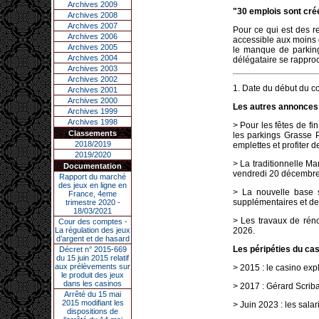
Archives 2009
"30 emplois sont cré
Archives 2008
Archives 2007
Pour ce qui est des re
Archives 2006
accessible aux moins de
Archives 2005
le manque de parking
Archives 2004
délégataire se rapproc
Archives 2003
Archives 2002
1. Date du début du co
Archives 2001
Archives 2000
Les autres annonces 
Archives 1999
Archives 1998
> Pour les fêtes de fi
Classements
les parkings Grasse Pa
2018/2019
emplettes et profiter d
2019/2020
> La traditionnelle M
Documentation
vendredi 20 décembre,
Rapport du marché
des jeux en ligne en
> La nouvelle base s
France, 4eme
supplémentaires et de
trimestre 2020 -
18/03/2021
> Les travaux de réno
Cour des comptes -
La régulation des jeux
2026.
d’argent et de hasard
Les péripéties du casi
Décret n° 2015-669
du 15 juin 2015 relatif
aux prélèvements sur
> 2015 : le casino expl
le produit des jeux
dans les casinos
> 2017 : Gérard Scriba
Arrêté du 15 mai
2015 modifiant les
> Juin 2023 : les sala
dispositions de