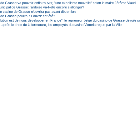
de Grasse va pouvoir enfin rouvrir, "une excellente nouvelle" selon le maire Jérôme Viaud
icipal de Grasse: l’ardoise va-t-elle encore s’allonger?
le casino de Grasse n’ouvrira pas avant décembre
de Grasse pourra-t-il ouvrir cet été?
bition est de nous développer en France": le repreneur belge du casino de Grasse dévoile so
après le choc de la fermeture, les employés du casino Victoria reçus par la Ville