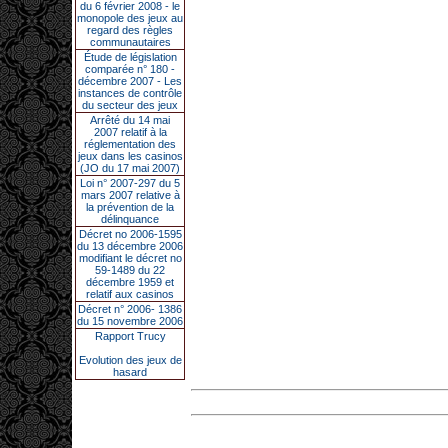
du 6 février 2008 - le
monopole des jeux au
regard des règles
communautaires
Étude de législation
comparée n° 180 -
décembre 2007 - Les
instances de contrôle
du secteur des jeux
Arrêté du 14 mai
2007 relatif à la
réglementation des
jeux dans les casinos
(JO du 17 mai 2007)
Loi n° 2007-297 du 5
mars 2007 relative à
la prévention de la
délinquance
Décret no 2006-1595
du 13 décembre 2006
modifiant le décret no
59-1489 du 22
décembre 1959 et
relatif aux casinos
Décret n° 2006- 1386
du 15 novembre 2006
Rapport Trucy
Evolution des jeux de
hasard