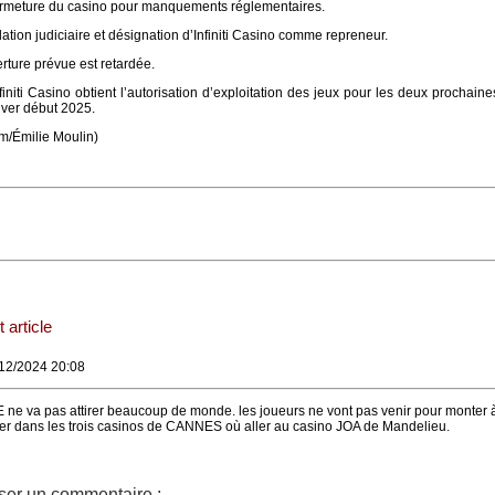
ermeture du casino pour manquements réglementaires.
dation judiciaire et désignation d’Infiniti Casino comme repreneur.
erture prévue est retardée.
niti Casino obtient l’autorisation d’exploitation des jeux pour les deux prochain
river début 2025.
om/Émilie Moulin)
 article
/12/2024 20:08
e va pas attirer beaucoup de monde. les joueurs ne vont pas venir pour monter 
r dans les trois casinos de CANNES où aller au casino JOA de Mandelieu.
ser un commentaire :