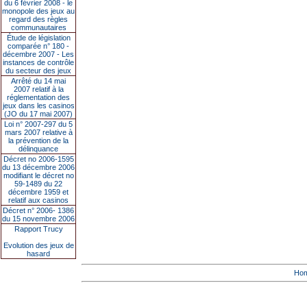
du 6 février 2008 - le
monopole des jeux au
regard des règles
communautaires
Étude de législation
comparée n° 180 -
décembre 2007 - Les
instances de contrôle
du secteur des jeux
Arrêté du 14 mai
2007 relatif à la
réglementation des
jeux dans les casinos
(JO du 17 mai 2007)
Loi n° 2007-297 du 5
mars 2007 relative à
la prévention de la
délinquance
Décret no 2006-1595
du 13 décembre 2006
modifiant le décret no
59-1489 du 22
décembre 1959 et
relatif aux casinos
Décret n° 2006- 1386
du 15 novembre 2006
Rapport Trucy
Evolution des jeux de
hasard
Ho