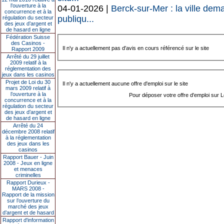
l’ouverture à la
04-01-2026 |
Berck-sur-Mer : la ville dema
concurrence et à la
publiqu...
régulation du secteur
des jeux d’argent et
de hasard en ligne
Fédération Suisse
des Casinos -
Il n'y a actuellement pas d'avis en cours référencé sur le site
Rapport 2009
Arrêté du 29 juillet
2009 relatif à la
réglementation des
jeux dans les casinos
Projet de Loi du 30
Il n'y a actuellement aucune offre d'emploi sur le site
mars 2009 relatif à
l’ouverture à la
Pour déposer votre offre d'emploi sur 
concurrence et à la
régulation du secteur
des jeux d’argent et
de hasard en ligne
Arrêté du 24
décembre 2008 relatif
à la réglementation
des jeux dans les
casinos
Rapport Bauer - Juin
2008 - Jeux en ligne
et menaces
criminelles
Rapport Durieux -
MARS 2008 -
Rapport de la mission
sur l’ouverture du
marché des jeux
d’argent et de hasard
Rapport d'information