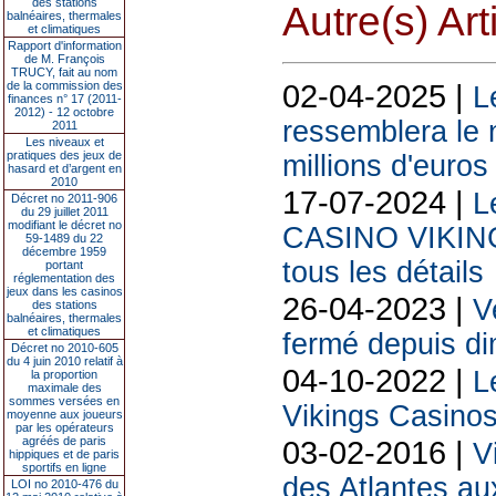
des stations
Autre(s) Art
balnéaires, thermales
et climatiques
Rapport d'information
de M. François
TRUCY, fait au nom
02-04-2025 |
de la commission des
L
finances n° 17 (2011-
2012) - 12 octobre
ressemblera le 
2011
Les niveaux et
pratiques des jeux de
millions d'euros
hasard et d’argent en
2010
17-07-2024 |
L
Décret no 2011-906
du 29 juillet 2011
modifiant le décret no
CASINO VIKING v
59-1489 du 22
décembre 1959
tous les détails
portant
réglementation des
jeux dans les casinos
26-04-2023 |
V
des stations
balnéaires, thermales
et climatiques
fermé depuis d
Décret no 2010-605
du 4 juin 2010 relatif à
04-10-2022 |
L
la proportion
maximale des
sommes versées en
Vikings Casinos
moyenne aux joueurs
par les opérateurs
03-02-2016 |
agréés de paris
V
hippiques et de paris
sportifs en ligne
des Atlantes au
LOI no 2010-476 du