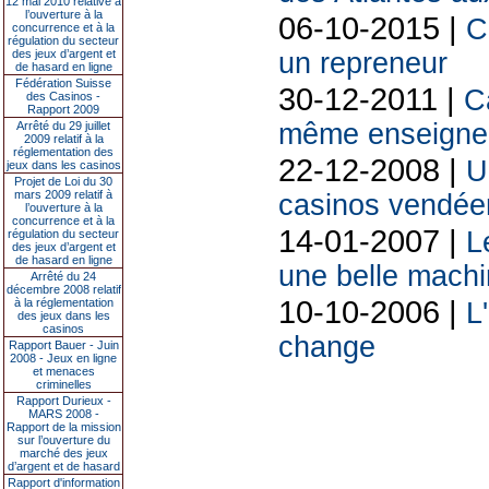
12 mai 2010 relative à
l’ouverture à la
06-10-2015 |
C
concurrence et à la
régulation du secteur
un repreneur
des jeux d’argent et
de hasard en ligne
Fédération Suisse
30-12-2011 |
C
des Casinos -
Rapport 2009
même enseigne
Arrêté du 29 juillet
2009 relatif à la
réglementation des
22-12-2008 |
U
jeux dans les casinos
Projet de Loi du 30
mars 2009 relatif à
casinos vendée
l’ouverture à la
concurrence et à la
14-01-2007 |
L
régulation du secteur
des jeux d’argent et
de hasard en ligne
une belle machi
Arrêté du 24
décembre 2008 relatif
10-10-2006 |
à la réglementation
L
des jeux dans les
casinos
change
Rapport Bauer - Juin
2008 - Jeux en ligne
et menaces
criminelles
Rapport Durieux -
MARS 2008 -
Rapport de la mission
sur l’ouverture du
marché des jeux
d’argent et de hasard
Rapport d'information