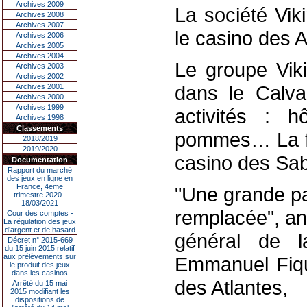
Archives 2009
La société Vik
Archives 2008
Archives 2007
le casino des A
Archives 2006
Archives 2005
Archives 2004
Le groupe Viki
Archives 2003
Archives 2002
dans le Calva
Archives 2001
Archives 2000
Archives 1999
activités : hô
Archives 1998
Classements
pommes… La fil
2018/2019
2019/2020
casino des Sab
Documentation
Rapport du marché
des jeux en ligne en
France, 4eme
"Une grande pa
trimestre 2020 -
18/03/2021
remplacée", an
Cour des comptes -
La régulation des jeux
d’argent et de hasard
général de l
Décret n° 2015-669
du 15 juin 2015 relatif
aux prélèvements sur
Emmanuel Fiqu
le produit des jeux
dans les casinos
des Atlantes,
Arrêté du 15 mai
2015 modifiant les
dispositions de