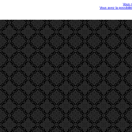
Vous r
Vous avez la possibili