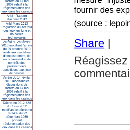
l’arrêté du 14 mai
2007 relatif à la
fournir des expl
réglementation des
jeux dans les casinos
Arjel - Rapport
d'activité 2012
(source : lepoi
Arjel Mars 2013
Régulation du secteur
des jeux en ligne et
nouvelles
technologies
Share
|
Arrêté du 28 février
2013 modifiant l'arrêté
du 29 octobre 2010
relatif aux modalités
d'encaissement, de
Réagissez 
recouvrement et de
contrôle des
prélèvements
commentair
spécifiques aux jeux
de casinos
Arrêté du 14 février
2013 modifiant les
dispositions de
l'arrêté du 14 mai
2007 relatif à la
réglementation des
jeux dans les casinos
Décret no 2012-685
du 7 mai 2012
modifiant le décret no
59-1489 du 22
décembre 1959
portant
réglementation des
jeux dans les casinos