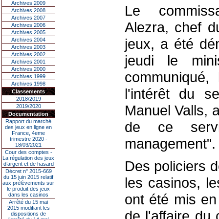
Archives 2009
Le commissai
Archives 2008
Archives 2007
Alezra, chef d
Archives 2006
Archives 2005
jeux, a été dé
Archives 2004
Archives 2003
Archives 2002
jeudi le mini
Archives 2001
Archives 2000
communiqué, l
Archives 1999
Archives 1998
l'intérêt du se
Classements
2018/2019
Manuel Valls, 
2019/2020
Documentation
Rapport du marché
de ce servi
des jeux en ligne en
France, 4eme
management".
trimestre 2020 -
18/03/2021
Cour des comptes -
La régulation des jeux
Des policiers d
d’argent et de hasard
Décret n° 2015-669
du 15 juin 2015 relatif
les casinos, l
aux prélèvements sur
le produit des jeux
ont été mis e
dans les casinos
Arrêté du 15 mai
2015 modifiant les
de l'affaire du
dispositions de