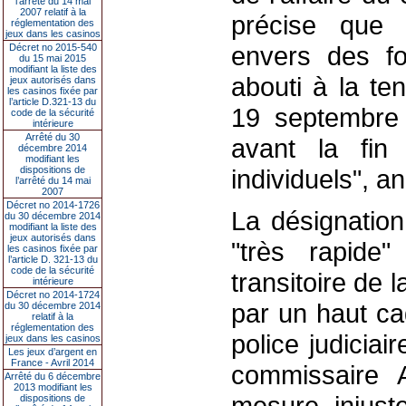
l’arrêté du 14 mai
2007 relatif à la
précise que d
réglementation des
jeux dans les casinos
envers des fo
Décret no 2015-540
du 15 mai 2015
modifiant la liste des
abouti à la te
jeux autorisés dans
les casinos fixée par
l’article D.321-13 du
19 septembre 
code de la sécurité
intérieure
Arrêté du 30
avant la fi
décembre 2014
modifiant les
dispositions de
individuels", an
l’arrêté du 14 mai
2007
Décret no 2014-1726
La désignatio
du 30 décembre 2014
modifiant la liste des
jeux autorisés dans
"très rapide"
les casinos fixée par
l’article D. 321-13 du
code de la sécurité
transitoire de 
intérieure
Décret no 2014-1724
par un haut ca
du 30 décembre 2014
relatif à la
réglementation des
police judiciair
jeux dans les casinos
Les jeux d’argent en
France - Avril 2014
commissaire 
Arrêté du 6 décembre
2013 modifiant les
mesure injust
dispositions de