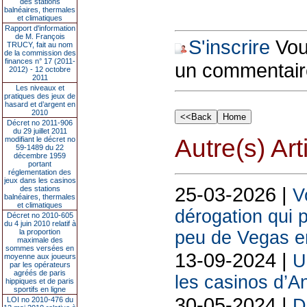
des stations
balnéaires, thermales
et climatiques
Rapport d'information
de M. François
S'inscrire
Vous
TRUCY, fait au nom
de la commission des
finances n° 17 (2011-
un commentair
2012) - 12 octobre
2011
Les niveaux et
pratiques des jeux de
hasard et d’argent en
2010
Décret no 2011-906
du 29 juillet 2011
Autre(s) Art
modifiant le décret no
59-1489 du 22
décembre 1959
portant
réglementation des
jeux dans les casinos
25-03-2026 |
des stations
V
balnéaires, thermales
et climatiques
dérogation qui
Décret no 2010-605
du 4 juin 2010 relatif à
la proportion
peu de Vegas e
maximale des
sommes versées en
13-09-2024 |
U
moyenne aux joueurs
par les opérateurs
agréés de paris
les casinos d’A
hippiques et de paris
sportifs en ligne
30-05-2024 |
LOI no 2010-476 du
D