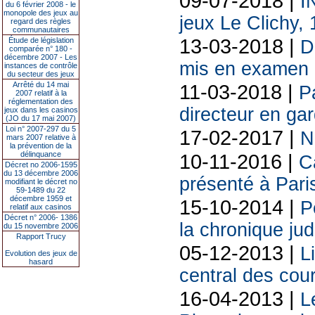
09-07-2018 |
I
du 6 février 2008 - le
monopole des jeux au
jeux Le Clichy, 
regard des règles
communautaires
13-03-2018 |
Étude de législation
D
comparée n° 180 -
décembre 2007 - Les
mis en examen 
instances de contrôle
du secteur des jeux
Arrêté du 14 mai
11-03-2018 |
P
2007 relatif à la
réglementation des
directeur en ga
jeux dans les casinos
(JO du 17 mai 2007)
Loi n° 2007-297 du 5
17-02-2017 |
N
mars 2007 relative à
la prévention de la
délinquance
10-11-2016 |
C
Décret no 2006-1595
du 13 décembre 2006
présenté à Pari
modifiant le décret no
59-1489 du 22
décembre 1959 et
15-10-2014 |
P
relatif aux casinos
Décret n° 2006- 1386
la chronique jud
du 15 novembre 2006
Rapport Trucy
05-12-2013 |
L
Evolution des jeux de
hasard
central des cou
16-04-2013 |
L