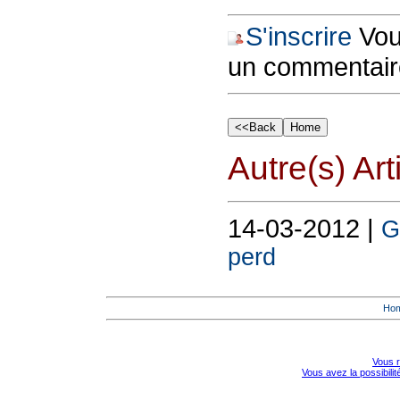
S'inscrire
Vous
un commentair
Autre(s) Art
14-03-2012 |
G
perd
Ho
Vous r
Vous avez la possibili