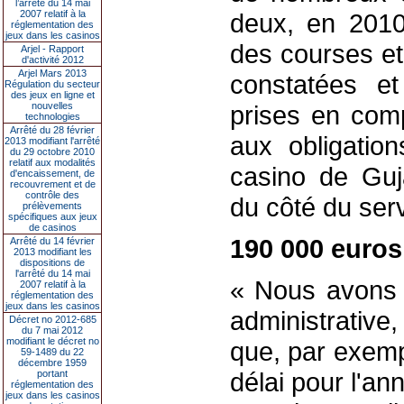
l’arrêté du 14 mai
2007 relatif à la
deux, en 2010 
réglementation des
jeux dans les casinos
des courses et
Arjel - Rapport
d'activité 2012
Arjel Mars 2013
constatées et
Régulation du secteur
des jeux en ligne et
nouvelles
prises en comp
technologies
Arrêté du 28 février
aux obligation
2013 modifiant l'arrêté
du 29 octobre 2010
relatif aux modalités
casino de Guj
d'encaissement, de
recouvrement et de
contrôle des
du côté du serv
prélèvements
spécifiques aux jeux
de casinos
190 000 euros
Arrêté du 14 février
2013 modifiant les
dispositions de
l'arrêté du 14 mai
« Nous avons 
2007 relatif à la
réglementation des
jeux dans les casinos
administrative
Décret no 2012-685
du 7 mai 2012
modifiant le décret no
que, par exemp
59-1489 du 22
décembre 1959
délai pour l'a
portant
réglementation des
jeux dans les casinos