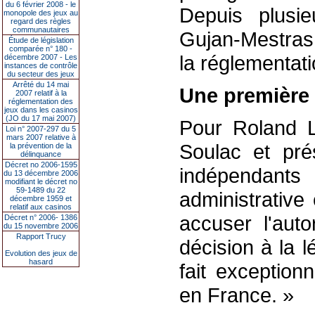
du 6 février 2008 - le
Depuis plusi
monopole des jeux au
regard des règles
communautaires
Gujan-Mestras
Étude de législation
comparée n° 180 -
la réglementati
décembre 2007 - Les
instances de contrôle
du secteur des jeux
Arrêté du 14 mai
Une première
2007 relatif à la
réglementation des
jeux dans les casinos
(JO du 17 mai 2007)
Pour Roland L
Loi n° 2007-297 du 5
mars 2007 relative à
Soulac et pré
la prévention de la
délinquance
Décret no 2006-1595
indépendants
du 13 décembre 2006
modifiant le décret no
59-1489 du 22
administrative
décembre 1959 et
relatif aux casinos
accuser l'auto
Décret n° 2006- 1386
du 15 novembre 2006
Rapport Trucy
décision à la l
Evolution des jeux de
hasard
fait exception
en France. »