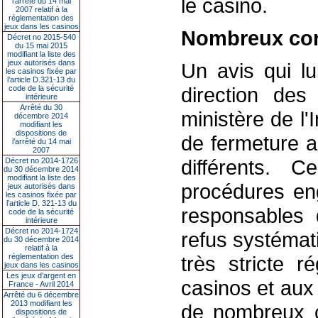
le casino.
l’arrêté du 14 mai
2007 relatif à la
réglementation des
jeux dans les casinos
Nombreux con
Décret no 2015-540
du 15 mai 2015
modifiant la liste des
jeux autorisés dans
Un avis qui lu
les casinos fixée par
l’article D.321-13 du
direction de
code de la sécurité
intérieure
Arrêté du 30
ministère de l'
décembre 2014
modifiant les
dispositions de
de fermeture a
l’arrêté du 14 mai
2007
différents. 
Décret no 2014-1726
du 30 décembre 2014
modifiant la liste des
procédures en
jeux autorisés dans
les casinos fixée par
l’article D. 321-13 du
responsables 
code de la sécurité
intérieure
Décret no 2014-1724
refus systémati
du 30 décembre 2014
relatif à la
réglementation des
très stricte r
jeux dans les casinos
Les jeux d’argent en
casinos et aux
France - Avril 2014
Arrêté du 6 décembre
2013 modifiant les
de nombreux co
dispositions de