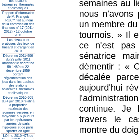
semaines au li
des stations
balnéaires, thermales
et climatiques
nous n'avons 
Rapport d'information
de M. François
TRUCY, fait au nom
un membre du c
de la commission des
finances n° 17 (2011-
2012) - 12 octobre
tournois. » Il
2011
Les niveaux et
ce n'est pas
pratiques des jeux de
hasard et d’argent en
2010
sénatrice ma
Décret no 2011-906
du 29 juillet 2011
modifiant le décret no
démentir : « C
59-1489 du 22
décembre 1959
décalée parce
portant
réglementation des
jeux dans les casinos
aujourd'hui ré
des stations
balnéaires, thermales
et climatiques
l'administrati
Décret no 2010-605
du 4 juin 2010 relatif à
la proportion
continue. Je 
maximale des
sommes versées en
travers le ca
moyenne aux joueurs
par les opérateurs
agréés de paris
montre du doigt
hippiques et de paris
sportifs en ligne
LOI no 2010-476 du