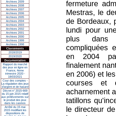
fermeture admi
Archives 2009
Archives 2008
Archives 2007
Mestras, le de
Archives 2006
Archives 2005
de Bordeaux, p
Archives 2004
Archives 2003
lundi pour un
Archives 2002
Archives 2001
plus dans 
Archives 2000
Archives 1999
Archives 1998
compliquées en
Classements
2018/2019
en 2004 par
2019/2020
Documentation
finalement nant
Rapport du marché
des jeux en ligne en
France, 4eme
en 2006) et les
trimestre 2020 -
18/03/2021
courses et
Cour des comptes -
La régulation des jeux
d’argent et de hasard
acharnement ad
Décret n° 2015-669
du 15 juin 2015 relatif
aux prélèvements sur
tatillons qu'in
le produit des jeux
dans les casinos
le directeur d
Arrêté du 15 mai
2015 modifiant les
dispositions de