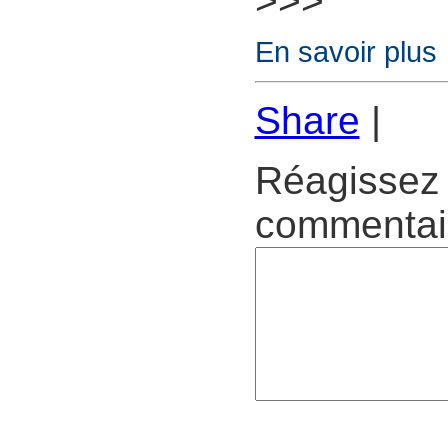
>>>
En savoir plus
Share
|
Réagissez 
commentair