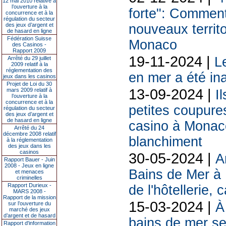
12 mai 2010 relative à
l’ouverture à la
forte": Comment
concurrence et à la
régulation du secteur
des jeux d’argent et
nouveaux territo
de hasard en ligne
Fédération Suisse
Monaco
des Casinos -
Rapport 2009
19-11-2024 |
L
Arrêté du 29 juillet
2009 relatif à la
réglementation des
en mer a été in
jeux dans les casinos
Projet de Loi du 30
13-09-2024 |
mars 2009 relatif à
I
l’ouverture à la
concurrence et à la
petites coupure
régulation du secteur
des jeux d’argent et
de hasard en ligne
casino à Monac
Arrêté du 24
décembre 2008 relatif
blanchiment
à la réglementation
des jeux dans les
casinos
30-05-2024 |
A
Rapport Bauer - Juin
2008 - Jeux en ligne
Bains de Mer à 
et menaces
criminelles
Rapport Durieux -
de l'hôtellerie,
MARS 2008 -
Rapport de la mission
15-03-2024 |
À
sur l’ouverture du
marché des jeux
d’argent et de hasard
bains de mer se
Rapport d'information