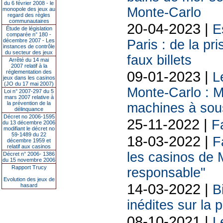
du 6 février 2008 - le
Monte-Carlo
monopole des jeux au
regard des règles
communautaires
20-04-2023 |
E
Étude de législation
comparée n° 180 -
décembre 2007 - Les
Paris : de la pr
instances de contrôle
du secteur des jeux
faux billets
Arrêté du 14 mai
2007 relatif à la
09-01-2023 |
réglementation des
L
jeux dans les casinos
(JO du 17 mai 2007)
Monte-Carlo : 
Loi n° 2007-297 du 5
mars 2007 relative à
la prévention de la
machines à sou
délinquance
Décret no 2006-1595
25-11-2022 |
F
du 13 décembre 2006
modifiant le décret no
59-1489 du 22
18-03-2022 |
F
décembre 1959 et
relatif aux casinos
les casinos de 
Décret n° 2006- 1386
du 15 novembre 2006
Rapport Trucy
responsable"
Evolution des jeux de
14-03-2022 |
hasard
B
inédites sur la
08-10-2021 |
L