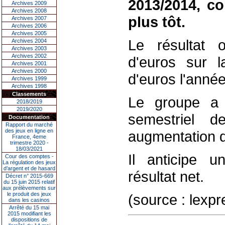
2013/2014, co
Archives 2009
Archives 2008
plus tôt.
Archives 2007
Archives 2006
Archives 2005
Le résultat o
Archives 2004
Archives 2003
Archives 2002
d'euros sur l
Archives 2001
Archives 2000
d'euros l'anné
Archives 1999
Archives 1998
Classements
Le groupe a e
2018/2019
2019/2020
semestriel d
Documentation
Rapport du marché
des jeux en ligne en
augmentation 
France, 4eme
trimestre 2020 -
18/03/2021
Il anticipe un
Cour des comptes -
La régulation des jeux
d’argent et de hasard
résultat net.
Décret n° 2015-669
du 15 juin 2015 relatif
aux prélèvements sur
le produit des jeux
(source : lexp
dans les casinos
Arrêté du 15 mai
2015 modifiant les
dispositions de