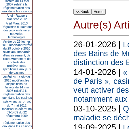
l’arrêté du 14 mai
2007 relatif à la
réglementation des
jeux dans les casinos
Arjel - Rapport
d'activité 2012
Autre(s) Art
Arjel Mars 2013
Régulation du secteur
des jeux en ligne et
nouvelles
technologies
26-01-2026 |
Arrêté du 28 février
L
2013 modifiant l'arrêté
du 29 octobre 2010
des Bains de Me
relatif aux modalités
d'encaissement, de
recouvrement et de
distinction de
contrôle des
prélèvements
14-01-2026 |
spécifiques aux jeux
«
de casinos
Arrêté du 14 février
de Paris », cas
2013 modifiant les
dispositions de
l'arrêté du 14 mai
veut activer des
2007 relatif à la
réglementation des
notamment aux 
jeux dans les casinos
Décret no 2012-685
du 7 mai 2012
03-10-2025 |
Q
modifiant le décret no
59-1489 du 22
maladie se déch
décembre 1959
portant
réglementation des
19-09-2025 |
L
jeux dans les casinos