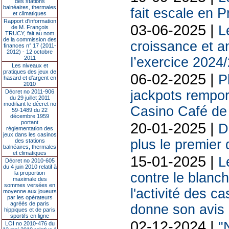
des stations
balnéaires, thermales
fait escale en P
et climatiques
Rapport d'information
03-06-2025 |
L
de M. François
TRUCY, fait au nom
de la commission des
croissance et a
finances n° 17 (2011-
2012) - 12 octobre
2011
l’exercice 2024
Les niveaux et
pratiques des jeux de
06-02-2025 |
P
hasard et d’argent en
2010
jackpots rempo
Décret no 2011-906
du 29 juillet 2011
modifiant le décret no
Casino Café de 
59-1489 du 22
décembre 1959
portant
20-01-2025 |
D
réglementation des
jeux dans les casinos
plus le premier
des stations
balnéaires, thermales
et climatiques
15-01-2025 |
L
Décret no 2010-605
du 4 juin 2010 relatif à
la proportion
contre le blanch
maximale des
sommes versées en
l'activité des 
moyenne aux joueurs
par les opérateurs
agréés de paris
donne son avis
hippiques et de paris
sportifs en ligne
02-12-2024 |
"
LOI no 2010-476 du