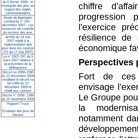
du 6 février 2008 - le
chiffre d’af
monopole des jeux au
regard des règles
communautaires
progression
Étude de législation
comparée n° 180 -
l’exercice pré
décembre 2007 - Les
instances de contrôle
du secteur des jeux
résilience de
Arrêté du 14 mai
2007 relatif à la
réglementation des
économique fa
jeux dans les casinos
(JO du 17 mai 2007)
Loi n° 2007-297 du 5
Perspectives 
mars 2007 relative à
la prévention de la
délinquance
Décret no 2006-1595
Fort de ces 
du 13 décembre 2006
modifiant le décret no
59-1489 du 22
envisage l’exe
décembre 1959 et
relatif aux casinos
Le Groupe pour
Décret n° 2006- 1386
du 15 novembre 2006
Rapport Trucy
la modernisa
Evolution des jeux de
hasard
notamment dans
développeme