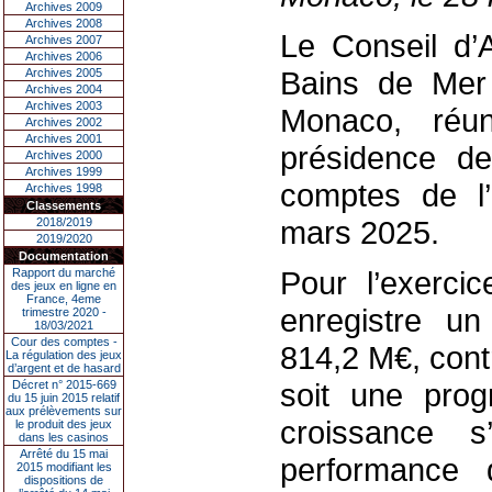
Archives 2009
Archives 2008
Le Conseil d’A
Archives 2007
Archives 2006
Bains de Mer
Archives 2005
Archives 2004
Archives 2003
Monaco, réu
Archives 2002
Archives 2001
présidence de
Archives 2000
Archives 1999
comptes de l’
Archives 1998
Classements
mars 2025.
2018/2019
2019/2020
Documentation
Pour l’exerci
Rapport du marché
des jeux en ligne en
France, 4eme
enregistre u
trimestre 2020 -
18/03/2021
Cour des comptes -
814,2 M€
, con
La régulation des jeux
d’argent et de hasard
soit une
pro
Décret n° 2015-669
du 15 juin 2015 relatif
aux prélèvements sur
croissance s
le produit des jeux
dans les casinos
Arrêté du 15 mai
performance 
2015 modifiant les
dispositions de