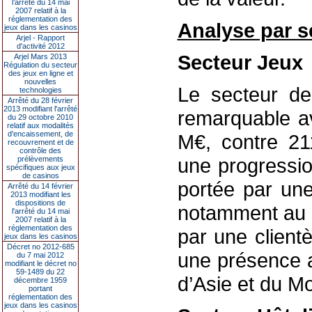
l’arrêté du 14 mai
2007 relatif à la
réglementation des
Analyse par se
jeux dans les casinos
Arjel - Rapport
d'activité 2012
Secteur Jeux
Arjel Mars 2013
Régulation du secteur
des jeux en ligne et
nouvelles
Le secteur de
technologies
Arrêté du 28 février
2013 modifiant l'arrêté
remarquable 
du 29 octobre 2010
relatif aux modalités
d'encaissement, de
M€
, contre 21
recouvrement et de
contrôle des
une progressi
prélèvements
spécifiques aux jeux
de casinos
portée par une
Arrêté du 14 février
2013 modifiant les
dispositions de
notamment au C
l'arrêté du 14 mai
2007 relatif à la
réglementation des
par une clientè
jeux dans les casinos
Décret no 2012-685
une présence 
du 7 mai 2012
modifiant le décret no
59-1489 du 22
d’Asie et du M
décembre 1959
portant
réglementation des
jeux dans les casinos