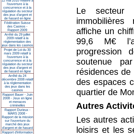
12 mai 2010 relative à
l’ouverture à la
concurrence et à la
Le secteur lo
régulation du secteur
des jeux d’argent et
immobilières 
de hasard en ligne
Fédération Suisse
des Casinos -
affiche un
chif
Rapport 2009
Arrêté du 29 juillet
2009 relatif à la
99,6 M€ l’a
réglementation des
jeux dans les casinos
progression
Projet de Loi du 30
mars 2009 relatif à
l’ouverture à la
soutenue pa
concurrence et à la
régulation du secteur
des jeux d’argent et
résidences de 
de hasard en ligne
Arrêté du 24
des espaces c
décembre 2008 relatif
à la réglementation
des jeux dans les
quartier de Mo
casinos
Rapport Bauer - Juin
2008 - Jeux en ligne
et menaces
Autres Activit
criminelles
Rapport Durieux -
MARS 2008 -
Les autres acti
Rapport de la mission
sur l’ouverture du
marché des jeux
loisirs et les
d’argent et de hasard
Rapport d'information