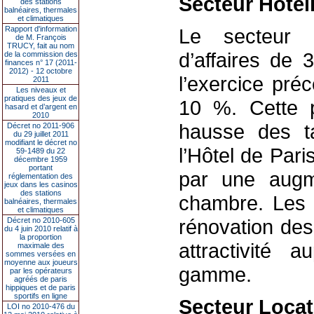
Secteur Hôtel
des stations
balnéaires, thermales
et climatiques
Rapport d'information
Le secteur 
de M. François
TRUCY, fait au nom
d’affaires de 
de la commission des
finances n° 17 (2011-
2012) - 12 octobre
l’exercice pré
2011
Les niveaux et
pratiques des jeux de
10 %
. Cette 
hasard et d’argent en
2010
hausse des t
Décret no 2011-906
du 29 juillet 2011
modifiant le décret no
l’Hôtel de Pari
59-1489 du 22
décembre 1959
portant
par une augm
réglementation des
jeux dans les casinos
des stations
chambre. Les 
balnéaires, thermales
et climatiques
rénovation des
Décret no 2010-605
du 4 juin 2010 relatif à
la proportion
attractivité 
maximale des
sommes versées en
moyenne aux joueurs
gamme.
par les opérateurs
agréés de paris
hippiques et de paris
sportifs en ligne
Secteur Locat
LOI no 2010-476 du