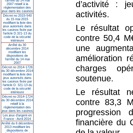
l’arrêté du 14 mai
d’activité : j
2007 relatif à la
réglementation des
jeux dans les casinos
activités.
Décret no 2015-540
du 15 mai 2015
modifiant la liste des
Le
résultat o
jeux autorisés dans
les casinos fixée par
l’article D.321-13 du
contre 50,4 M€
code de la sécurité
intérieure
Arrêté du 30
une augment
décembre 2014
modifiant les
amélioration r
dispositions de
l’arrêté du 14 mai
2007
charges opér
Décret no 2014-1726
du 30 décembre 2014
modifiant la liste des
soutenue.
jeux autorisés dans
les casinos fixée par
l’article D. 321-13 du
code de la sécurité
Le
résultat n
intérieure
Décret no 2014-1724
contre 83,3 M
du 30 décembre 2014
relatif à la
réglementation des
progression
jeux dans les casinos
Les jeux d’argent en
France - Avril 2014
financière du 
Arrêté du 6 décembre
2013 modifiant les
de la valeur.
dispositions de