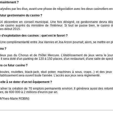
 maintenant ?
nalysées par les élus, avant une phase de négociation avec les deux casinotiers en 
futur gestionnaire du casino ?
e 14 décembre en conseil municipal. Une fois désigné, ce gestionnaire devra dé
e casino auprès du ministère de l'Intérieur. Si tout se passe bien, le casino 
rtes début 2015.
d'exploitation des casinos : quel est le favori ?
 Une complémentarité entre Joa Vannes et Joa Arzon pourrait, alors, se mettre en p
ino ?
deux pas du Chorus et de l'hôtel Mercure. L'établissement de jeux verra le jou
Il sera doté d'un parking de 120 à 150 places, d'un restaurant, d'une salle de spect
s ce futur casino ?
oules, roulettes, black-jack, stud poker, machines à sous, craps...) et des jeux
ablissement sera ouvert toute l'année. L'accès aux jeux sera réglementé.
t-elle à se doter d'un tel équipement ?
traîner la création de 70 emplois permanents environ. Il générera aussi des reto
es, de 600 000 à 2 millions d'euros par an.
.fr/Yves-Marie ROBIN)