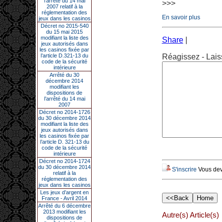
l’arrêté du 14 mai
>>>
2007 relatif à la
réglementation des
En savoir plus
jeux dans les casinos
Décret no 2015-540
du 15 mai 2015
modifiant la liste des
Share
|
jeux autorisés dans
les casinos fixée par
l’article D.321-13 du
Réagissez - Lais
code de la sécurité
intérieure
Arrêté du 30
décembre 2014
modifiant les
dispositions de
l’arrêté du 14 mai
2007
Décret no 2014-1726
du 30 décembre 2014
modifiant la liste des
jeux autorisés dans
les casinos fixée par
l’article D. 321-13 du
code de la sécurité
intérieure
Décret no 2014-1724
du 30 décembre 2014
S'inscrire
Vous deve
relatif à la
réglementation des
jeux dans les casinos
Les jeux d’argent en
France - Avril 2014
Arrêté du 6 décembre
2013 modifiant les
Autre(s) Article(s)
dispositions de