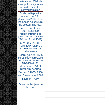
du 6 février 2008 - le
monopole des jeux au
regard des règles
communautaires
Étude de législation
comparée n° 180 -
décembre 2007 - Les
instances de contrôle
du secteur des jeux
Arrêté du 14 mai
2007 relatif à la
réglementation des
jeux dans les casinos
(JO du 17 mai 2007)
Loi n° 2007-297 du 5
mars 2007 relative à
la prévention de la
délinquance
Décret no 2006-1595
du 13 décembre 2006
modifiant le décret no
59-1489 du 22
décembre 1959 et
relatif aux casinos
Décret n° 2006- 1386
du 15 novembre 2006
Rapport Trucy
Evolution des jeux de
hasard