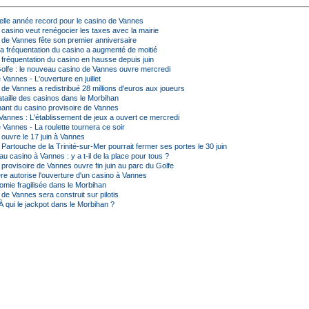
lle année record pour le casino de Vannes
 casino veut renégocier les taxes avec la mairie
 de Vannes fête son premier anniversaire
a fréquentation du casino a augmenté de moitié
 fréquentation du casino en hausse depuis juin
olfe : le nouveau casino de Vannes ouvre mercredi
Vannes - L'ouverture en juillet
 de Vannes a redistribué 28 millions d'euros aux joueurs
taille des casinos dans le Morbihan
nant du casino provisoire de Vannes
Vannes : L'établissement de jeux a ouvert ce mercredi
 Vannes - La roulette tournera ce soir
 ouvre le 17 juin à Vannes
Partouche de la Trinité-sur-Mer pourrait fermer ses portes le 30 juin
 casino à Vannes : y a t-il de la place pour tous ?
provisoire de Vannes ouvre fin juin au parc du Golfe
re autorise l'ouverture d'un casino à Vannes
mie fragilisée dans le Morbihan
de Vannes sera construit sur pilotis
À qui le jackpot dans le Morbihan ?