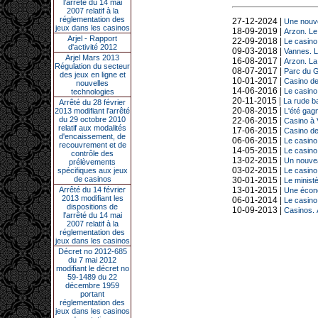
l’arrêté du 14 mai
2007 relatif à la
réglementation des
27-12-2024 |
Une nouve
jeux dans les casinos
18-09-2019 |
Arzon. Le
Arjel - Rapport
22-09-2018 |
Le casino
d'activité 2012
09-03-2018 |
Vannes. L
Arjel Mars 2013
16-08-2017 |
Arzon. La
Régulation du secteur
08-07-2017 |
Parc du G
des jeux en ligne et
10-01-2017 |
Casino de 
nouvelles
14-06-2016 |
Le casino
technologies
20-11-2015 |
La rude ba
Arrêté du 28 février
20-08-2015 |
2013 modifiant l'arrêté
L'été gag
du 29 octobre 2010
22-06-2015 |
Casino à 
relatif aux modalités
17-06-2015 |
Casino de
d'encaissement, de
06-06-2015 |
Le casino
recouvrement et de
14-05-2015 |
Le casino 
contrôle des
13-02-2015 |
Un nouveau
prélèvements
03-02-2015 |
spécifiques aux jeux
Le casino 
de casinos
30-01-2015 |
Le ministè
Arrêté du 14 février
13-01-2015 |
Une écono
2013 modifiant les
06-01-2014 |
Le casino 
dispositions de
10-09-2013 |
Casinos. 
l'arrêté du 14 mai
2007 relatif à la
réglementation des
jeux dans les casinos
Décret no 2012-685
du 7 mai 2012
modifiant le décret no
59-1489 du 22
décembre 1959
portant
réglementation des
jeux dans les casinos