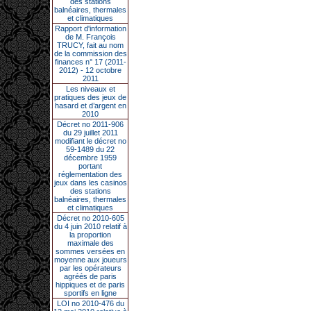
des stations
balnéaires, thermales
et climatiques
Rapport d'information
de M. François
TRUCY, fait au nom
de la commission des
finances n° 17 (2011-
2012) - 12 octobre
2011
Les niveaux et
pratiques des jeux de
hasard et d’argent en
2010
Décret no 2011-906
du 29 juillet 2011
modifiant le décret no
59-1489 du 22
décembre 1959
portant
réglementation des
jeux dans les casinos
des stations
balnéaires, thermales
et climatiques
Décret no 2010-605
du 4 juin 2010 relatif à
la proportion
maximale des
sommes versées en
moyenne aux joueurs
par les opérateurs
agréés de paris
hippiques et de paris
sportifs en ligne
LOI no 2010-476 du