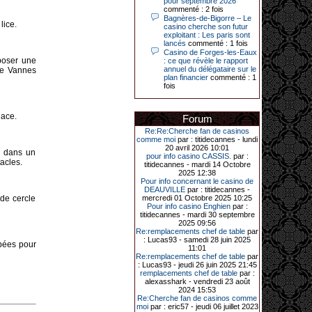
pour septembre 2026
Le plus gros gain gagné depuis plus
commenté : 2 fois
de 20 ans dans l’établissement.
Bagnères-de-Bigorre – Le
lice.
casino cherche son futur
exploitant : Les paris sont
lancés
commenté : 1 fois
Casino de Forges-les-Eaux
31-03-2026|
poser une
: ce que révèle le rapport
annuel du délégataire sur le
Série de jackpots au casino JOA de
de Vannes
plan financier
commenté : 1
Gujan-Mestras : ce mois de mars a
fois
été fructueux pour quelques
joueurs. D’abord avec 44 207 euros
remportés le dimanche 22 mars sur
une machine à sous pour une mise
lace.
Forum
initiale de 5,28 €. Puis quelques
jours plus tard, le vendredi 27 mars,
Re:Re:Cherche fan de casinos
un joueur a décroché 12 086 euros
comme moi
par : titidecannes - lundi
sur une autre machine à sous.
20 avril 2026 10:01
r dans un
pour info casino CASSIS.
par :
Enfin, troisième et dernier jackpot,
acles.
titidecannes - mardi 14 Octobre
record cette fois-ci, le samedi 28
2025 12:38
mars dernier. Quelque 111 322
Pour info concernant le casino de
euros ont été remportés sur la table
DEAUVILLE
par : titidecannes -
d’Ultimate Texas Hold’em Poker,
 de cercle
mercredi 01 Octobre 2025 10:25
grâce à une mise de 5 euros sur la
Pour info casino Enghien
par :
case bonus et une quinte flush
titidecannes - mardi 30 septembre
royale. Ces gains ont été annoncés
2025 09:56
dans un communiqué diffusé par le
Re:remplacements chef de table
par
casino ce lundi 30 mars en soirée.
: Lucas93 - samedi 28 juin 2025
mbées pour
11:01
Re:remplacements chef de table
par
: Lucas93 - jeudi 26 juin 2025 21:45
remplacements chef de table
par :
11-01-2026|
alexasshark - vendredi 23 août
2024 15:53
Dimanche 11 janvier, en soirée, une
Re:Cherche fan de casinos comme
cliente retraitée de 78 ans, habitant
moi
par : eric57 - jeudi 06 juillet 2023
Trémuson, a eu l’énorme surprise