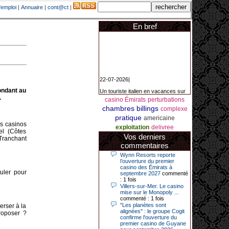
'emploi
|
Annuaire
|
cont@ct
|
En bref
22-07-2026|
Un touriste italien en vacances sur
pondant au
la Côte d’Azur a remporté un
.
jackpot exceptionnel de 84.631
casino Émirats
perturbations
euros dans la nuit de samedi à
chambres
billings
complexe
dimanche au Casino Barrière Le
pratique
Croisette à Cannes. Il s’agit d’un
americaine
nouveau record de gains de l’année
es casinos
exploitation
delivree
2026 pour cet établissement.
el (Côtes
Vos derniers
Tranchant
commentaires
Wynn Resorts reporte
14-04-2026|
l’ouverture du premier
casino des Émirats à
Dimanche 12 avril 2026, cette date
uler pour
septembre 2027
commenté
restera gravée dans la mémoire de
: 1 fois
ce joueur du casino de Saint-Quay-
Villers-sur-Mer. Le casino
Portrieux (Côtes-d’Armor).
mise sur le Monopoly ...
commenté : 1 fois
Ce quinquagénaire, habitant Plouha
"Les planètes sont
erser à la
mais souhaitant garder l’anonymat,
alignées" : le groupe Cogit
roposer ?
a eu l’énorme surprise de décrocher
confirme l'ouverture du
un jackpot record de 82 426 €.
premier casino de Guyane