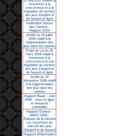
12 mai 2010 relative à
l’ouverture à la
concurrence et à la
régulation du secteur
des jeux d’argent et
de hasard en ligne
Fédération Suisse
des Casinos -
Rapport 2009
Arrêté du 29 juillet
2009 relatif à la
réglementation des
jeux dans les casinos
Projet de Loi du 30
mars 2009 relatif à
l’ouverture à la
concurrence et à la
régulation du secteur
des jeux d’argent et
de hasard en ligne
Arrêté du 24
décembre 2008 relatif
à la réglementation
des jeux dans les
casinos
Rapport Bauer - Juin
2008 - Jeux en ligne
et menaces
criminelles
Rapport Durieux -
MARS 2008 -
Rapport de la mission
sur l’ouverture du
marché des jeux
d’argent et de hasard
Rapport d'information