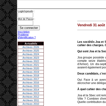
Login/speudo :
Mot de Passe :
Vendredi 31 août
Inscription
Problème
d'identification ?
Les sociétés Joa et S
Actualités
cahier des charges. C
Archives 2026
Archives 2025
Qui sont Joa et la So
Archives 2024
Joa groupe possède vi
Archives 2023
compte seize établi
Archives 2022
d'Armor). Un dix-sep
Archives 2021
avaient également post
Archives 2020
Archives 2019
Deux candidats, c'est
Archives 2018
Archives 2017
Oui. Face à un aveni
Archives 2016
décrocher une délégati
Archives 2015
À quel cahier des cha
Archives 2014
Archives 2013
Joa et la Sbec ont remi
Archives 2012
Ville ? Combien d'em
Archives 2011
Quelle contribution du 
Archives 2010