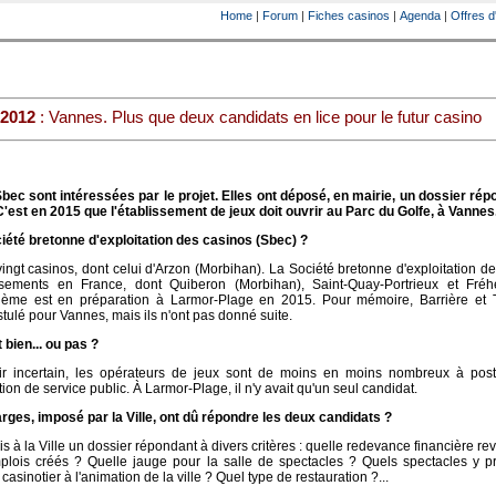
Home
|
Forum
|
Fiches casinos
|
Agenda
|
Offres d
 2012
: Vannes. Plus que deux candidats en lice pour le futur casino
bec sont intéressées par le projet. Elles ont déposé, en mairie, un dossier ré
'est en 2015 que l'établissement de jeux doit ouvrir au Parc du Golfe, à Vannes
ciété bretonne d'exploitation des casinos (Sbec) ?
ngt casinos, dont celui d'Arzon (Morbihan). La Société bretonne d'exploitation d
ssements en France, dont Quiberon (Morbihan), Saint-Quay-Portrieux et Fréh
tième est en préparation à Larmor-Plage en 2015. Pour mémoire, Barrière et 
ulé pour Vannes, mais ils n'ont pas donné suite.
 bien... ou pas ?
r incertain, les opérateurs de jeux sont de moins en moins nombreux à post
on de service public. À Larmor-Plage, il n'y avait qu'un seul candidat.
rges, imposé par la Ville, ont dû répondre les deux candidats ?
s à la Ville un dossier répondant à divers critères : quelle redevance financière rev
plois créés ? Quelle jauge pour la salle de spectacles ? Quels spectacles y p
casinotier à l'animation de la ville ? Quel type de restauration ?...