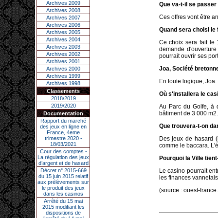
Archives 2009
Que va-t-il se passer
Archives 2008
Ces offres vont être a
Archives 2007
Archives 2006
Quand sera choisi le 
Archives 2005
Archives 2004
Ce choix sera fait l
Archives 2003
demande d'ouverture d
Archives 2002
pourrait ouvrir ses po
Archives 2001
Joa, Société bretonne 
Archives 2000
Archives 1999
En toute logique, Joa.
Archives 1998
Classements
Où s'installera le cas
2018/2019
2019/2020
Au Parc du Golfe, à 
bâtiment de 3 000 m2. 
Documentation
Rapport du marché
Que trouvera-t-on dan
des jeux en ligne en
France, 4eme
trimestre 2020 -
Des jeux de hasard (b
18/03/2021
comme le baccara. L'ét
Cour des comptes -
La régulation des jeux
Pourquoi la Ville tien
d’argent et de hasard
Décret n° 2015-669
Le casino pourrait en
du 15 juin 2015 relatif
les finances vannetais
aux prélèvements sur
le produit des jeux
(source : ouest-france
dans les casinos
Arrêté du 15 mai
2015 modifiant les
dispositions de