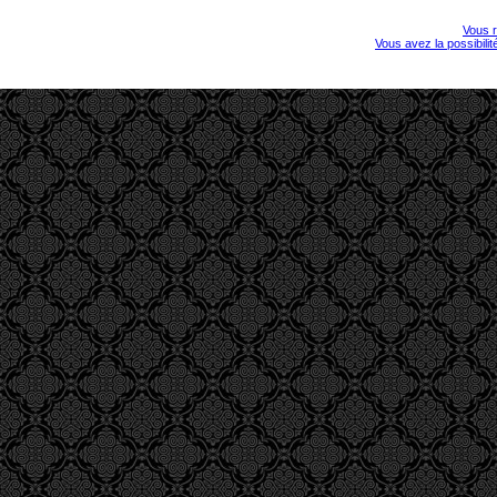
Vous r
Vous avez la possibili