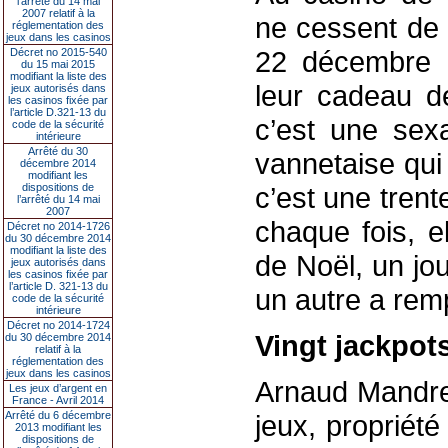
l’arrêté du 14 mai
2007 relatif à la
ne cessent de
réglementation des
jeux dans les casinos
22 décembre 2
Décret no 2015-540
du 15 mai 2015
modifiant la liste des
leur cadeau d
jeux autorisés dans
les casinos fixée par
l’article D.321-13 du
c’est une sex
code de la sécurité
intérieure
Arrêté du 30
vannetaise qu
décembre 2014
modifiant les
dispositions de
c’est une tren
l’arrêté du 14 mai
2007
chaque fois, e
Décret no 2014-1726
du 30 décembre 2014
modifiant la liste des
de Noël, un jou
jeux autorisés dans
les casinos fixée par
l’article D. 321-13 du
un autre a rem
code de la sécurité
intérieure
Décret no 2014-1724
Vingt jackpots
du 30 décembre 2014
relatif à la
réglementation des
jeux dans les casinos
Arnaud Mandret
Les jeux d’argent en
France - Avril 2014
Arrêté du 6 décembre
jeux, propriét
2013 modifiant les
dispositions de