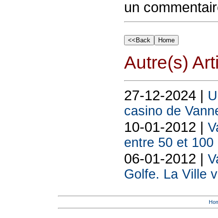
un commentair
Autre(s) Art
27-12-2024 |
U
casino de Vann
10-01-2012 |
V
entre 50 et 100
06-01-2012 |
V
Golfe. La Ville 
Ho