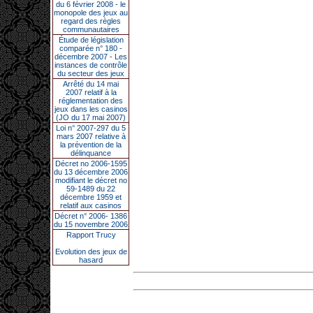
du 6 février 2008 - le
monopole des jeux au
regard des règles
communautaires
Étude de législation
comparée n° 180 -
décembre 2007 - Les
instances de contrôle
du secteur des jeux
Arrêté du 14 mai
2007 relatif à la
réglementation des
jeux dans les casinos
(JO du 17 mai 2007)
Loi n° 2007-297 du 5
mars 2007 relative à
la prévention de la
délinquance
Décret no 2006-1595
du 13 décembre 2006
modifiant le décret no
59-1489 du 22
décembre 1959 et
relatif aux casinos
Décret n° 2006- 1386
du 15 novembre 2006
Rapport Trucy
Evolution des jeux de
hasard