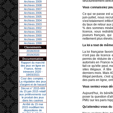
structurellement défici
Archives 2009
Archives 2008
Vous connaissiez pou
Archives 2007
Archives 2006
Ce qui se passe est u
Archives 2005
juin-juillet, nous rec
Archives 2004
s'est totalement inflé
Archives 2003
du taux de retour aux 
% des sommes misées 
Archives 2002
licence, vous redist
Archives 2001
joueurs français, qui 
Archives 2000
nettement plus élevés
Archives 1999
Archives 1998
La loi a tout de même
Classements
2018/2019
La loi française favori
2019/2020
n'ont pas de licence e
permis de réduire de d
Documentation
autorisés en France n
Rapport du marché
des jeux en ligne en
fait ce qu'elle peut, 
France, 4eme
sites illégaux. À tit
trimestre 2020 -
derniers mois. Mais 4
18/03/2021
illégal perdure, c'est
Cour des comptes -
des paris en ligne, ont
La régulation des jeux
d’argent et de hasard
Vous sentez-vous dés
Décret n° 2015-669
du 15 juin 2015 relatif
Aujourd'hui, ils bénéf
aux prélèvements sur
poser la question d'al
le produit des jeux
PMU sur les paris hipp
dans les casinos
Arrêté du 15 mai
Qu'attendez-vous du
2015 modifiant les
dispositions de