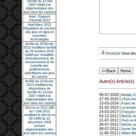
l’arrêté du 14 mai
2007 relatif à la
réglementation des
jeux dans les casinos
Arjel - Rapport
d'activité 2012
Arjel Mars 2013
Régulation du secteur
des jeux en ligne et
nouvelles
technologies
Arrêté du 28 février
2013 modifiant l'arrêté
du 29 octobre 2010
S'inscrire
Vous deve
relatif aux modalités
d'encaissement, de
recouvrement et de
contrôle des
prélèvements
spécifiques aux jeux
de casinos
Autre(s) Article(s)
Arrêté du 14 février
2013 modifiant les
dispositions de
l'arrêté du 14 mai
06-07-2026 |
Banijay G
2007 relatif à la
27-05-2025 |
L’État che
réglementation des
jeux dans les casinos
15-03-2024 |
À plus de
01-02-2023 |
Décret no 2012-685
La tentati
du 7 mai 2012
24-03-2017 |
François F
modifiant le décret no
03-12-2012 |
BetClic s
59-1489 du 22
31-07-2012 |
Paris en l
décembre 1959
30-07-2012 |
BetClic s
portant
08-07-2012 |
Xavier Nie
réglementation des
11-06-2012 |
jeux dans les casinos
Affaire Be