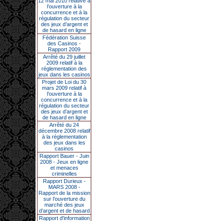
12 mai 2010 relative à
l’ouverture à la
concurrence et à la
régulation du secteur
des jeux d’argent et
de hasard en ligne
Fédération Suisse
des Casinos -
Rapport 2009
Arrêté du 29 juillet
2009 relatif à la
réglementation des
jeux dans les casinos
Projet de Loi du 30
mars 2009 relatif à
l’ouverture à la
concurrence et à la
régulation du secteur
des jeux d’argent et
de hasard en ligne
Arrêté du 24
décembre 2008 relatif
à la réglementation
des jeux dans les
casinos
Rapport Bauer - Juin
2008 - Jeux en ligne
et menaces
criminelles
Rapport Durieux -
MARS 2008 -
Rapport de la mission
sur l’ouverture du
marché des jeux
d’argent et de hasard
Rapport d'information