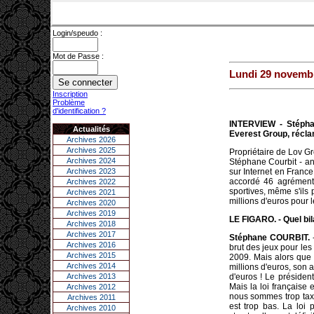
Login/speudo :
Mot de Passe :
Lundi 29 novemb
Inscription
Problème
d'identification ?
INTERVIEW - Stéphan
Actualités
Everest Group, récla
Archives 2026
Archives 2025
Propriétaire de Lov G
Archives 2024
Stéphane Courbit - an
Archives 2023
sur Internet en France.
accordé 46 agréments
Archives 2022
sportives, même s'ils p
Archives 2021
millions d'euros pour l
Archives 2020
Archives 2019
LE FIGARO. - Quel bila
Archives 2018
Archives 2017
Stéphane COURBIT.
-
Archives 2016
brut des jeux pour les
Archives 2015
2009. Mais alors que 
Archives 2014
millions d'euros, son ac
Archives 2013
d'euros ! Le présiden
Mais la loi française 
Archives 2012
nous sommes trop taxés
Archives 2011
est trop bas. La loi
Archives 2010