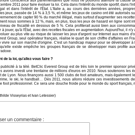
rendre conscience aux parlementaires que nous ne pouvons attendre la clause de
embre 2011 pour faire évoluer la loi. Cela dans l'intérêt du monde sportif, dans l'int
légal et dans l'intérêt de l'État. L'Italie a, au cours des dernières années, progr
r les jeux, passée de 14 % à 3,5 %, et même les jeux de casino ont été autorisés sur
ernement de capter 90 % du marché illégal, mais surtout d'augmenter ses recettes
ent nous sommes à 12 %, mais, en plus, tous les jeux de hasard en ligne sont int
niveau de fiscalité en dessous de 5 %. Cela profiterait aussi bien aux consomma
r à jouer, qu'à l'État, avec des recettes fiscales en augmentation. Aujourd'hui, il n'y
évoluer au plus vite au risque de laisser les jeux d'argent sur Internet aux mains d'
rest Group, seul opérateur français, réalise le quart de son chiffre d'affaires en Fr
 vivre sur son marché d'origine. C'est un handicap majeur pour se développer à l
e qu'elle existe empêche les groupes français de se développer mais profite au
radoxe.
de la loi, qu'allez-vous faire ?
 publicité à la télé. BetClic Everest Group est de très loin le premier sponsor priv
s avons investi une trentaine de millions d'euros en 2010. Nous soutenons les 
 et de Lyon. Nous finançons aussi 1 500 clubs de foot amateurs, mais également le
escrime, le ski, le handball… Dès 2011, nous allons réduire ces investissements 
le foot professionnel. Ce sera une douche froide pour le monde du sport français,
athilde Visseyrias et Ivan Letessier)
ser un commentaire :