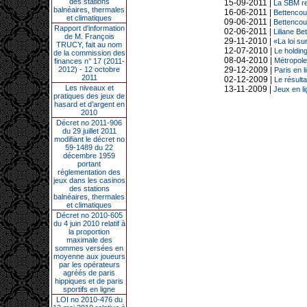
des stations
15-09-2011 |
La SBM re
balnéaires, thermales
16-06-2011 |
Bettencour
et climatiques
09-06-2011 |
Bettencour
Rapport d'information
02-06-2011 |
Liliane Be
de M. François
29-11-2010 |
«La loi su
TRUCY, fait au nom
12-07-2010 |
Le holdin
de la commission des
08-04-2010 |
Métropole
finances n° 17 (2011-
2012) - 12 octobre
29-12-2009 |
Paris en l
2011
02-12-2009 |
Le résult
Les niveaux et
13-11-2009 |
Jeux en li
pratiques des jeux de
hasard et d’argent en
2010
Décret no 2011-906
du 29 juillet 2011
modifiant le décret no
59-1489 du 22
décembre 1959
portant
réglementation des
jeux dans les casinos
des stations
balnéaires, thermales
et climatiques
Décret no 2010-605
du 4 juin 2010 relatif à
la proportion
maximale des
sommes versées en
moyenne aux joueurs
par les opérateurs
agréés de paris
hippiques et de paris
sportifs en ligne
LOI no 2010-476 du