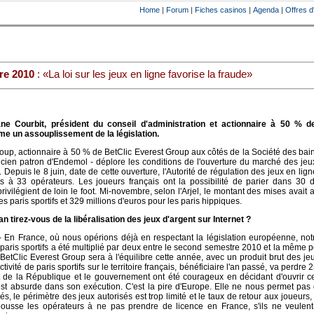
Home
|
Forum
|
Fiches casinos
|
Agenda
|
Offres d
re 2010
: «La loi sur les jeux en ligne favorise la fraude»
e Courbit, président du conseil d'administration et actionnaire à 50 % d
me un assouplissement de la législation.
roup, actionnaire à 50 % de BetClic Everest Group aux côtés de la Société des bai
cien patron d'Endemol - déplore les conditions de l'ouverture du marché des jeu
 Depuis le 8 juin, date de cette ouverture, l'Autorité de régulation des jeux en ligne
 à 33 opérateurs. Les joueurs français ont la possibilité de parier dans 30 di
rivilégient de loin le foot. Mi-novembre, selon l'Arjel, le montant des mises avait a
es paris sportifs et 329 millions d'euros pour les paris hippiques.
n tirez-vous de la libéralisation des jeux d'argent sur Internet ?
 En France, où nous opérions déjà en respectant la législation européenne, not
 paris sportifs a été multiplié par deux entre le second semestre 2010 et la même 
BetClic Everest Group sera à l'équilibre cette année, avec un produit brut des j
tivité de paris sportifs sur le territoire français, bénéficiaire l'an passé, va perdre 
t de la République et le gouvernement ont été courageux en décidant d'ouvrir c
est absurde dans son exécution. C'est la pire d'Europe. Elle ne nous permet pas d
, le périmètre des jeux autorisés est trop limité et le taux de retour aux joueurs,
 pousse les opérateurs à ne pas prendre de licence en France, s'ils ne veulent