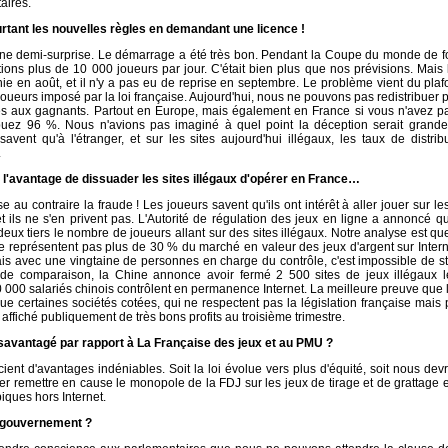
taires.
rtant les nouvelles règles en demandant une licence !
ne demi-surprise. Le démarrage a été très bon. Pendant la Coupe du monde de fo
rutions plus de 10 000 joueurs par jour. C'était bien plus que nos prévisions. Mais
chie en août, et il n'y a pas eu de reprise en septembre. Le problème vient du pl
joueurs imposé par la loi française. Aujourd'hui, nous ne pouvons pas redistribuer 
aux gagnants. Partout en Europe, mais également en France si vous n'avez pa
ribuez 96 %. Nous n'avions pas imaginé à quel point la déception serait grande
savent qu'à l'étranger, et sur les sites aujourd'hui illégaux, les taux de distrib
.
 l'avantage de dissuader les sites illégaux d'opérer en France…
se au contraire la fraude ! Les joueurs savent qu'ils ont intérêt à aller jouer sur les
t ils ne s'en privent pas. L'Autorité de régulation des jeux en ligne a annoncé qu
eux tiers le nombre de joueurs allant sur des sites illégaux. Notre analyse est que
e représentent pas plus de 30 % du marché en valeur des jeux d'argent sur Interne
mais avec une vingtaine de personnes en charge du contrôle, c'est impossible de s
re de comparaison, la Chine annonce avoir fermé 2 500 sites de jeux illégaux l
0 000 salariés chinois contrôlent en permanence Internet. La meilleure preuve que
 que certaines sociétés cotées, qui ne respectent pas la législation française mais
 affiché publiquement de très bons profits au troisième trimestre.
avantagé par rapport à La Française des jeux et au PMU ?
icient d'avantages indéniables. Soit la loi évolue vers plus d'équité, soit nous de
ler remettre en cause le monopole de la FDJ sur les jeux de tirage et de grattage e
iques hors Internet.
 gouvernement ?