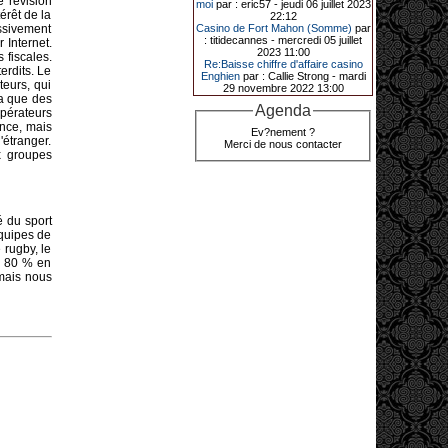
 révision
moi
par : eric57 - jeudi 06 juillet 2023
grâce à une mise de 5 euros sur la
érêt de la
22:12
case bonus et une quinte flush
essivement
Casino de Fort Mahon (Somme)
par
royale. Ces gains ont été annoncés
: titidecannes - mercredi 05 juillet
 Internet.
dans un communiqué diffusé par le
2023 11:00
 fiscales.
casino ce lundi 30 mars en soirée.
Re:Baisse chiffre d'affaire casino
erdits. Le
Enghien
par : Callie Strong - mardi
teurs, qui
29 novembre 2022 13:00
 a que des
Agenda
opérateurs
11-01-2026|
ance, mais
Ev?nement ?
Dimanche 11 janvier, en soirée, une
'étranger.
Merci de nous contacter
cliente retraitée de 78 ans, habitant
x groupes
Trémuson, a eu l’énorme surprise
de décrocher un méga jackpot.
Elle n’a misé que 88 centimes sur
une machine à sous et a remporté
é du sport
4_ 239 €?!
équipes de
 rugby, le
de 80 % en
 mais nous