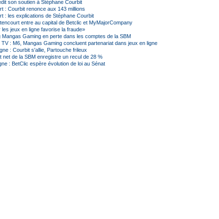
dit son soutien à Stéphane Courbit
t : Courbit renonce aux 143 millions
t : les explications de Stéphane Courbit
ttencourt entre au capital de Betclic et MyMajorCompany
r les jeux en ligne favorise la fraude»
g Mangas Gaming en perte dans les comptes de la SBM
 TV : M6, Mangas Gaming concluent partenariat dans jeux en ligne
igne : Courbit s'allie, Partouche frileux
at net de la SBM enregistre un recul de 28 %
gne : BetClic espère évolution de loi au Sénat