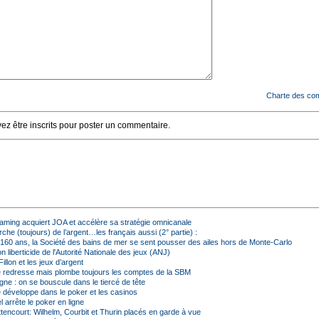
Charte des co
z être inscrits pour poster un commentaire.
aming acquiert JOA et accélère sa stratégie omnicanale
rche (toujours) de l’argent…les français aussi (2° partie) :
 160 ans, la Société des bains de mer se sent pousser des ailes hors de Monte-Carlo
on liberticide de l'Autorité Nationale des jeux (ANJ)
illon et les jeux d’argent
e redresse mais plombe toujours les comptes de la SBM
igne : on se bouscule dans le tiercé de tête
e développe dans le poker et les casinos
l arrête le poker en ligne
ttencourt: Wilhelm, Courbit et Thurin placés en garde à vue