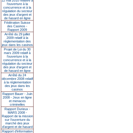
12 mai 2010 relative à
l’ouverture à la
concurrence et à la
régulation du secteur
des jeux d’argent et
de hasard en ligne
Fédération Suisse
des Casinos -
Rapport 2009
Arrêté du 29 juillet
2009 relatif à la
réglementation des
jeux dans les casinos
Projet de Loi du 30
mars 2009 relatif à
l’ouverture à la
concurrence et à la
régulation du secteur
des jeux d’argent et
de hasard en ligne
Arrêté du 24
décembre 2008 relatif
à la réglementation
des jeux dans les
casinos
Rapport Bauer - Juin
2008 - Jeux en ligne
et menaces
criminelles
Rapport Durieux -
MARS 2008 -
Rapport de la mission
sur l’ouverture du
marché des jeux
d’argent et de hasard
Rapport d'information