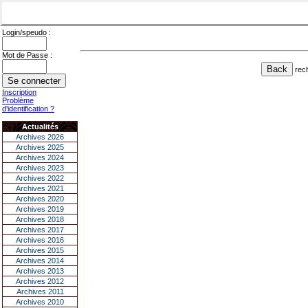
Login/speudo :
Mot de Passe :
rec
Inscription
Problème
d'identification ?
Actualités
Archives 2026
Archives 2025
Archives 2024
Archives 2023
Archives 2022
Archives 2021
Archives 2020
Archives 2019
Archives 2018
Archives 2017
Archives 2016
Archives 2015
Archives 2014
Archives 2013
Archives 2012
Archives 2011
Archives 2010