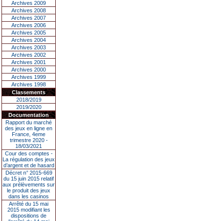
Archives 2009
Archives 2008
Archives 2007
Archives 2006
Archives 2005
Archives 2004
Archives 2003
Archives 2002
Archives 2001
Archives 2000
Archives 1999
Archives 1998
Classements
2018/2019
2019/2020
Documentation
Rapport du marché
des jeux en ligne en
France, 4eme
trimestre 2020 -
18/03/2021
Cour des comptes -
La régulation des jeux
d’argent et de hasard
Décret n° 2015-669
du 15 juin 2015 relatif
aux prélèvements sur
le produit des jeux
dans les casinos
Arrêté du 15 mai
2015 modifiant les
dispositions de