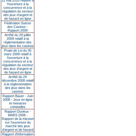
12 mai 2010 relative à
l’ouverture à la
concurrence et à la
régulation du secteur
des jeux d’argent et
de hasard en ligne
Fédération Suisse
des Casinos -
Rapport 2009
Arrêté du 29 juillet
2009 relatif à la
réglementation des
jeux dans les casinos
Projet de Loi du 30
mars 2009 relatif à
l’ouverture à la
concurrence et à la
régulation du secteur
des jeux d’argent et
de hasard en ligne
Arrêté du 24
décembre 2008 relatif
à la réglementation
des jeux dans les
casinos
Rapport Bauer - Juin
2008 - Jeux en ligne
et menaces
criminelles
Rapport Durieux -
MARS 2008 -
Rapport de la mission
sur l’ouverture du
marché des jeux
d’argent et de hasard
Rapport d'information