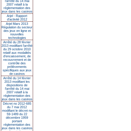
l’arrêté du 14 mai
2007 relatif à la
réglementation des
jeux dans les casinos
Arjel - Rapport
d'activité 2012
Arjel Mars 2013
Régulation du secteur
des jeux en ligne et
nouvelles
technologies
Arrêté du 28 février
2013 modifiant l'arrêté
du 29 octobre 2010
relatif aux modalités
d'encaissement, de
recouvrement et de
contrôle des
prélèvements
spécifiques aux jeux
de casinos
Arrêté du 14 février
2013 modifiant les
dispositions de
l'arrêté du 14 mai
2007 relatif à la
réglementation des
jeux dans les casinos
Décret no 2012-685
du 7 mai 2012
modifiant le décret no
59-1489 du 22
décembre 1959
portant
réglementation des
jeux dans les casinos