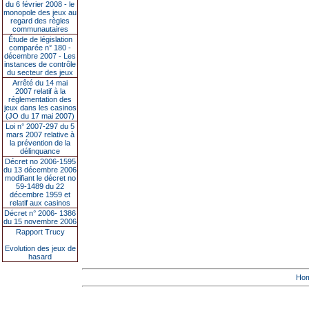
du 6 février 2008 - le
monopole des jeux au
regard des règles
communautaires
Étude de législation
comparée n° 180 -
décembre 2007 - Les
instances de contrôle
du secteur des jeux
Arrêté du 14 mai
2007 relatif à la
réglementation des
jeux dans les casinos
(JO du 17 mai 2007)
Loi n° 2007-297 du 5
mars 2007 relative à
la prévention de la
délinquance
Décret no 2006-1595
du 13 décembre 2006
modifiant le décret no
59-1489 du 22
décembre 1959 et
relatif aux casinos
Décret n° 2006- 1386
du 15 novembre 2006
Rapport Trucy
Evolution des jeux de
hasard
Ho