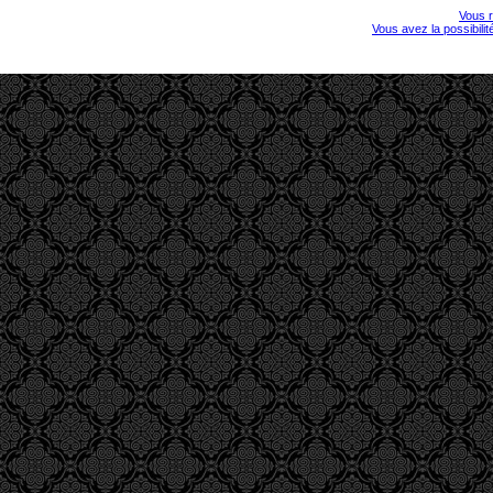
Vous r
Vous avez la possibili