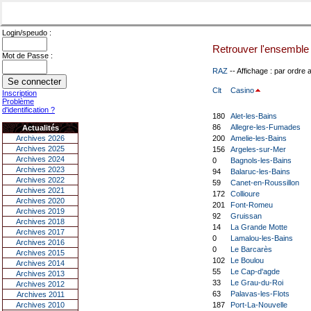
Login/speudo :
Retrouver l'ensemble 
Mot de Passe :
RAZ
-- Affichage : par ordre 
Clt
Casino
Inscription
Problème
d'identification ?
180
Alet-les-Bains
86
Allegre-les-Fumades
Actualités
Archives 2026
200
Amelie-les-Bains
Archives 2025
156
Argeles-sur-Mer
Archives 2024
0
Bagnols-les-Bains
Archives 2023
94
Balaruc-les-Bains
Archives 2022
59
Canet-en-Roussillon
Archives 2021
172
Collioure
Archives 2020
201
Font-Romeu
Archives 2019
92
Gruissan
Archives 2018
14
La Grande Motte
Archives 2017
0
Lamalou-les-Bains
Archives 2016
0
Le Barcarès
Archives 2015
102
Le Boulou
Archives 2014
55
Le Cap-d'agde
Archives 2013
33
Le Grau-du-Roi
Archives 2012
63
Palavas-les-Flots
Archives 2011
Archives 2010
187
Port-La-Nouvelle