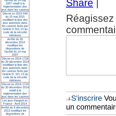
Share
|
l’arrêté du 14 mai
2007 relatif à la
réglementation des
jeux dans les casinos
Décret no 2015-540
Réagissez 
du 15 mai 2015
modifiant la liste des
jeux autorisés dans
commentair
les casinos fixée par
l’article D.321-13 du
code de la sécurité
intérieure
Arrêté du 30
décembre 2014
modifiant les
dispositions de
l’arrêté du 14 mai
2007
Décret no 2014-1726
du 30 décembre 2014
modifiant la liste des
jeux autorisés dans
les casinos fixée par
l’article D. 321-13 du
code de la sécurité
intérieure
Décret no 2014-1724
du 30 décembre 2014
relatif à la
réglementation des
S'inscrire
Vous
jeux dans les casinos
Les jeux d’argent en
France - Avril 2014
un commentair
Arrêté du 6 décembre
2013 modifiant les
dispositions de