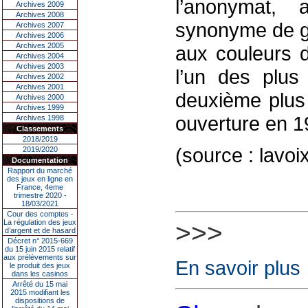
l’anonymat, 
Archives 2009
Archives 2008
synonyme de gr
Archives 2007
Archives 2006
Archives 2005
aux couleurs 
Archives 2004
Archives 2003
l’un des plus
Archives 2002
Archives 2001
deuxième plus 
Archives 2000
Archives 1999
ouverture en 1
Archives 1998
Classements
2018/2019
(source : lavoi
2019/2020
Documentation
Rapport du marché
des jeux en ligne en
France, 4eme
trimestre 2020 -
18/03/2021
Cour des comptes -
La régulation des jeux
>>>
d’argent et de hasard
Décret n° 2015-669
du 15 juin 2015 relatif
aux prélèvements sur
En savoir plus
le produit des jeux
dans les casinos
Arrêté du 15 mai
2015 modifiant les
dispositions de