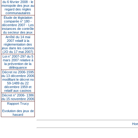
du 6 février 2008 - le
monopole des jeux au
regard des règles
communautaires
Étude de législation
comparée n° 180 -
décembre 2007 - Les
instances de contrôle
du secteur des jeux
Arrêté du 14 mai
2007 relatif à la
réglementation des
jeux dans les casinos
(JO du 17 mai 2007)
Loi n° 2007-297 du 5
mars 2007 relative à
la prévention de la
délinquance
Décret no 2006-1595
du 13 décembre 2006
modifiant le décret no
59-1489 du 22
décembre 1959 et
relatif aux casinos
Décret n° 2006- 1386
du 15 novembre 2006
Rapport Trucy
Evolution des jeux de
hasard
Ho