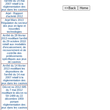
l’arrêté du 14 mai
2007 relatif à la
réglementation des
jeux dans les casinos
Arjel - Rapport
d'activité 2012
Arjel Mars 2013
Régulation du secteur
des jeux en ligne et
nouvelles
technologies
Arrêté du 28 février
2013 modifiant l'arrêté
du 29 octobre 2010
relatif aux modalités
d'encaissement, de
recouvrement et de
contrôle des
prélèvements
spécifiques aux jeux
de casinos
Arrêté du 14 février
2013 modifiant les
dispositions de
l'arrêté du 14 mai
2007 relatif à la
réglementation des
jeux dans les casinos
Décret no 2012-685
du 7 mai 2012
modifiant le décret no
59-1489 du 22
décembre 1959
portant
réglementation des
jeux dans les casinos