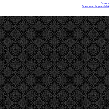
Vous r
Vous avez la possibili