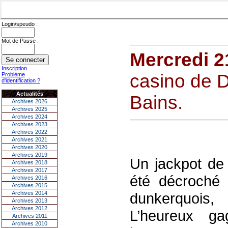
Login/speudo :
Mot de Passe :
Mercredi 2
Inscription
casino de 
Problème
d'identification ?
Actualités
Bains.
Archives 2026
Archives 2025
Archives 2024
Archives 2023
Archives 2022
Archives 2021
Archives 2020
Archives 2019
Un jackpot de
Archives 2018
Archives 2017
été décroché 
Archives 2016
Archives 2015
Archives 2014
dunkerquois,
Archives 2013
Archives 2012
L’heureux ga
Archives 2011
Archives 2010