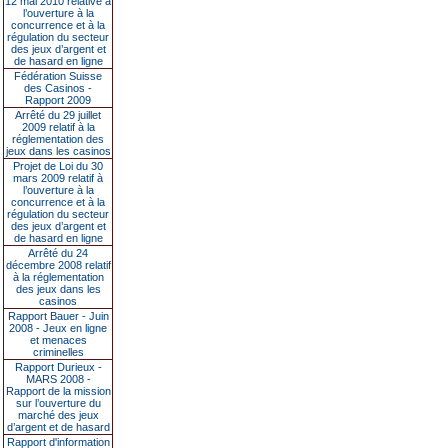
12 mai 2010 relative à
l’ouverture à la
concurrence et à la
régulation du secteur
des jeux d’argent et
de hasard en ligne
Fédération Suisse
des Casinos -
Rapport 2009
Arrêté du 29 juillet
2009 relatif à la
réglementation des
jeux dans les casinos
Projet de Loi du 30
mars 2009 relatif à
l’ouverture à la
concurrence et à la
régulation du secteur
des jeux d’argent et
de hasard en ligne
Arrêté du 24
décembre 2008 relatif
à la réglementation
des jeux dans les
casinos
Rapport Bauer - Juin
2008 - Jeux en ligne
et menaces
criminelles
Rapport Durieux -
MARS 2008 -
Rapport de la mission
sur l’ouverture du
marché des jeux
d’argent et de hasard
Rapport d'information