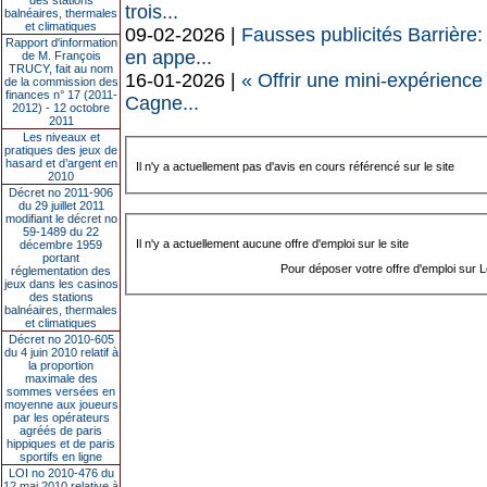
des stations
trois...
balnéaires, thermales
et climatiques
09-02-2026 |
Fausses publicités Barrière
Rapport d'information
en appe...
de M. François
TRUCY, fait au nom
16-01-2026 |
« Offrir une mini-expérience
de la commission des
finances n° 17 (2011-
Cagne...
2012) - 12 octobre
2011
Les niveaux et
pratiques des jeux de
hasard et d’argent en
Il n'y a actuellement pas d'avis en cours référencé sur le site
2010
Décret no 2011-906
du 29 juillet 2011
modifiant le décret no
59-1489 du 22
Il n'y a actuellement aucune offre d'emploi sur le site
décembre 1959
portant
Pour déposer votre offre d'emploi sur 
réglementation des
jeux dans les casinos
des stations
balnéaires, thermales
et climatiques
Décret no 2010-605
du 4 juin 2010 relatif à
la proportion
maximale des
sommes versées en
moyenne aux joueurs
par les opérateurs
agréés de paris
hippiques et de paris
sportifs en ligne
LOI no 2010-476 du
12 mai 2010 relative à