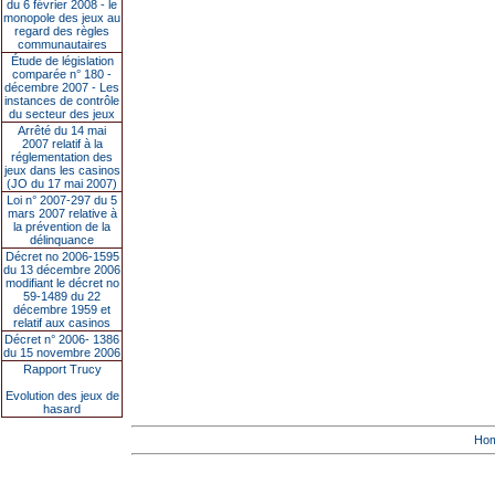
du 6 février 2008 - le
monopole des jeux au
regard des règles
communautaires
Étude de législation
comparée n° 180 -
décembre 2007 - Les
instances de contrôle
du secteur des jeux
Arrêté du 14 mai
2007 relatif à la
réglementation des
jeux dans les casinos
(JO du 17 mai 2007)
Loi n° 2007-297 du 5
mars 2007 relative à
la prévention de la
délinquance
Décret no 2006-1595
du 13 décembre 2006
modifiant le décret no
59-1489 du 22
décembre 1959 et
relatif aux casinos
Décret n° 2006- 1386
du 15 novembre 2006
Rapport Trucy
Evolution des jeux de
hasard
Ho