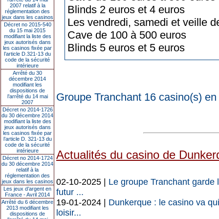
2007 relatif à la
Blinds 2 euros et 4 euros
réglementation des
jeux dans les casinos
Les vendredi, samedi et veille de
Décret no 2015-540
du 15 mai 2015
Cave de 100 à 500 euros
modifiant la liste des
jeux autorisés dans
Blinds 5 euros et 5 euros
les casinos fixée par
l’article D.321-13 du
code de la sécurité
intérieure
Arrêté du 30
décembre 2014
modifiant les
dispositions de
Groupe Tranchant 16 casino(s) en
l’arrêté du 14 mai
2007
Décret no 2014-1726
du 30 décembre 2014
modifiant la liste des
jeux autorisés dans
les casinos fixée par
l’article D. 321-13 du
code de la sécurité
intérieure
Actualités du casino de Dunker
Décret no 2014-1724
du 30 décembre 2014
relatif à la
réglementation des
02-10-2025 |
Le groupe Tranchant garde l
jeux dans les casinos
Les jeux d’argent en
futur ...
France - Avril 2014
19-01-2024 |
Dunkerque : le casino va quit
Arrêté du 6 décembre
2013 modifiant les
loisir...
dispositions de