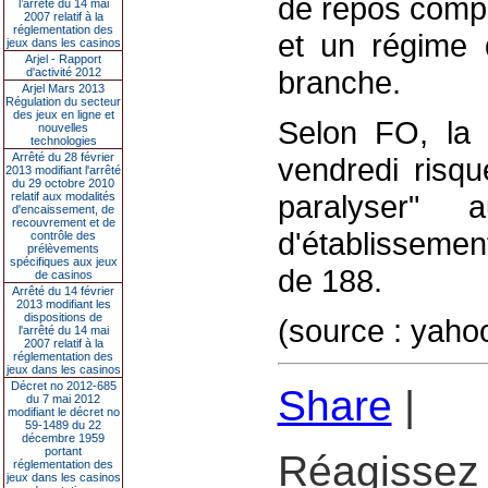
de repos compen
l’arrêté du 14 mai
2007 relatif à la
réglementation des
et un régime 
jeux dans les casinos
Arjel - Rapport
branche.
d'activité 2012
Arjel Mars 2013
Régulation du secteur
des jeux en ligne et
Selon FO, la 
nouvelles
technologies
Arrêté du 28 février
vendredi risqu
2013 modifiant l'arrêté
du 29 octobre 2010
paralyser"
relatif aux modalités
d'encaissement, de
recouvrement et de
d'établissement
contrôle des
prélèvements
spécifiques aux jeux
de 188.
de casinos
Arrêté du 14 février
2013 modifiant les
dispositions de
(source : yah
l'arrêté du 14 mai
2007 relatif à la
réglementation des
jeux dans les casinos
Décret no 2012-685
Share
|
du 7 mai 2012
modifiant le décret no
59-1489 du 22
décembre 1959
portant
Réagissez 
réglementation des
jeux dans les casinos