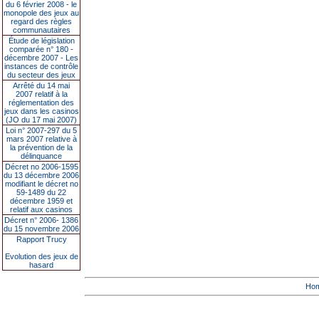
du 6 février 2008 - le
monopole des jeux au
regard des règles
communautaires
Étude de législation
comparée n° 180 -
décembre 2007 - Les
instances de contrôle
du secteur des jeux
Arrêté du 14 mai
2007 relatif à la
réglementation des
jeux dans les casinos
(JO du 17 mai 2007)
Loi n° 2007-297 du 5
mars 2007 relative à
la prévention de la
délinquance
Décret no 2006-1595
du 13 décembre 2006
modifiant le décret no
59-1489 du 22
décembre 1959 et
relatif aux casinos
Décret n° 2006- 1386
du 15 novembre 2006
Rapport Trucy
Evolution des jeux de
hasard
Ho