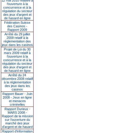
12 mai 2010 relative à
l’ouverture à la
concurrence et à la
régulation du secteur
des jeux d’argent et
de hasard en ligne
Fédération Suisse
des Casinos -
Rapport 2009
Arrêté du 29 juillet
2009 relatif à la
réglementation des
jeux dans les casinos
Projet de Loi du 30
mars 2009 relatif à
l’ouverture à la
concurrence et à la
régulation du secteur
des jeux d’argent et
de hasard en ligne
Arrêté du 24
décembre 2008 relatif
à la réglementation
des jeux dans les
casinos
Rapport Bauer - Juin
2008 - Jeux en ligne
et menaces
criminelles
Rapport Durieux -
MARS 2008 -
Rapport de la mission
sur l’ouverture du
marché des jeux
d’argent et de hasard
Rapport d'information