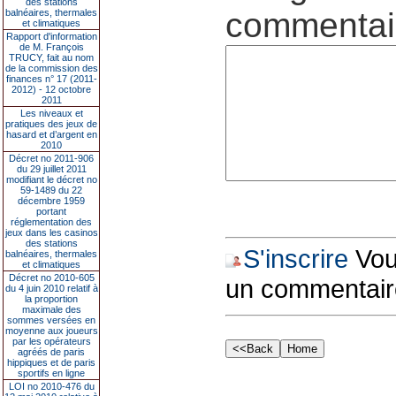
des stations
commentair
balnéaires, thermales
et climatiques
Rapport d'information
de M. François
TRUCY, fait au nom
de la commission des
finances n° 17 (2011-
2012) - 12 octobre
2011
Les niveaux et
pratiques des jeux de
hasard et d’argent en
2010
Décret no 2011-906
du 29 juillet 2011
modifiant le décret no
59-1489 du 22
décembre 1959
portant
réglementation des
jeux dans les casinos
des stations
S'inscrire
Vous
balnéaires, thermales
et climatiques
Décret no 2010-605
un commentair
du 4 juin 2010 relatif à
la proportion
maximale des
sommes versées en
moyenne aux joueurs
par les opérateurs
agréés de paris
hippiques et de paris
sportifs en ligne
LOI no 2010-476 du