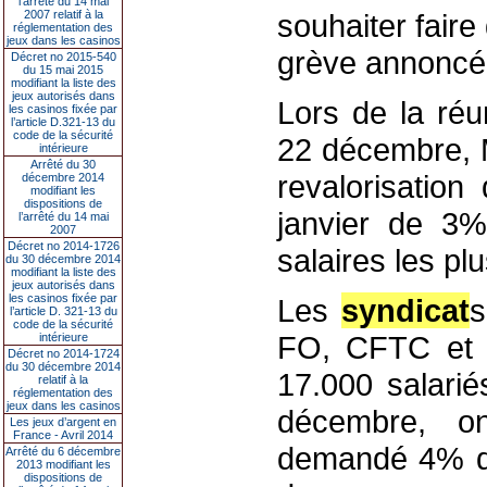
l’arrêté du 14 mai
2007 relatif à la
souhaiter faire
réglementation des
jeux dans les casinos
grève annoncé
Décret no 2015-540
du 15 mai 2015
modifiant la liste des
jeux autorisés dans
Lors de la réu
les casinos fixée par
l’article D.321-13 du
code de la sécurité
22 décembre, 
intérieure
Arrêté du 30
revalorisation
décembre 2014
modifiant les
dispositions de
janvier de 3
l’arrêté du 14 mai
2007
Décret no 2014-1726
salaires les pl
du 30 décembre 2014
modifiant la liste des
jeux autorisés dans
les casinos fixée par
Les
syndicat
s
l’article D. 321-13 du
code de la sécurité
FO, CFTC et 
intérieure
Décret no 2014-1724
du 30 décembre 2014
17.000 salarié
relatif à la
réglementation des
jeux dans les casinos
décembre, on
Les jeux d’argent en
France - Avril 2014
demandé 4% d'
Arrêté du 6 décembre
2013 modifiant les
dispositions de