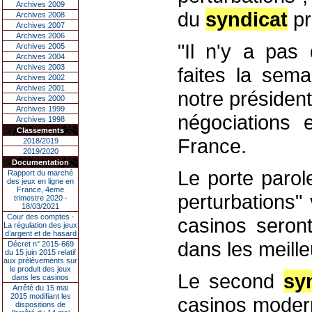
Archives 2009
du
syndicat
pr
Archives 2008
Archives 2007
Archives 2006
"Il n'y a pas 
Archives 2005
Archives 2004
Archives 2003
faites la sem
Archives 2002
Archives 2001
notre président
Archives 2000
Archives 1999
négociations 
Archives 1998
Classements
France.
2018/2019
2019/2020
Documentation
Le porte parol
Rapport du marché
des jeux en ligne en
France, 4eme
perturbations"
trimestre 2020 -
18/03/2021
Cour des comptes -
casinos seront
La régulation des jeux
d’argent et de hasard
dans les meille
Décret n° 2015-669
du 15 juin 2015 relatif
aux prélèvements sur
le produit des jeux
Le second
sy
dans les casinos
Arrêté du 15 mai
2015 modifiant les
casinos modern
dispositions de