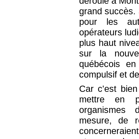
déroulé à Mont
grand succès. 
pour les aut
opérateurs lud
plus haut nive
sur la nouve
québécois en
compulsif et d
Car c'est bien
mettre en p
organismes d
mesure, de ré
concerneraien