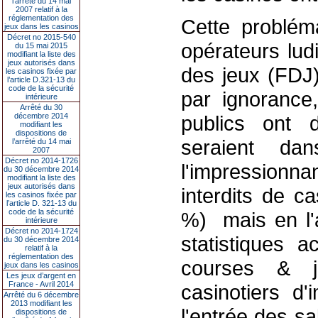
l’arrêté du 14 mai
2007 relatif à la
réglementation des
Cette problém
jeux dans les casinos
Décret no 2015-540
opérateurs lud
du 15 mai 2015
modifiant la liste des
jeux autorisés dans
des jeux (FDJ)
les casinos fixée par
l’article D.321-13 du
code de la sécurité
par ignorance, 
intérieure
Arrêté du 30
décembre 2014
publics ont 
modifiant les
dispositions de
seraient da
l’arrêté du 14 mai
2007
Décret no 2014-1726
l'impression
du 30 décembre 2014
modifiant la liste des
jeux autorisés dans
interdits de c
les casinos fixée par
l’article D. 321-13 du
code de la sécurité
%) ­ mais en 
intérieure
Décret no 2014-1724
statistiques a
du 30 décembre 2014
relatif à la
réglementation des
courses & 
jeux dans les casinos
Les jeux d’argent en
France - Avril 2014
casinotiers d'
Arrêté du 6 décembre
2013 modifiant les
l'entrée des s
dispositions de