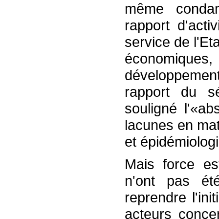
même condam
rapport d'acti
service de l'Et
économique
développement 
rapport du s
souligné l'«ab
lacunes en mat
et épidémiologi
Mais force es
n'ont pas ét
reprendre l'ini
acteurs conce