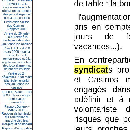
12 mai 2010 relative à
de table : la bo
l’ouverture à la
concurrence et à la
régulation du secteur
­ l'augmentat
des jeux d’argent et
de hasard en ligne
Fédération Suisse
pris en compt
des Casinos -
Rapport 2009
Arrêté du 29 juillet
jours de fo
2009 relatif à la
réglementation des
vacances...).
jeux dans les casinos
Projet de Loi du 30
mars 2009 relatif à
l’ouverture à la
En contreparti
concurrence et à la
régulation du secteur
des jeux d’argent et
syndicat
s pro
de hasard en ligne
Arrêté du 24
et Casinos 
décembre 2008 relatif
à la réglementation
des jeux dans les
engagés dans
casinos
Rapport Bauer - Juin
2008 - Jeux en ligne
«définir et à
et menaces
criminelles
volontariste
Rapport Durieux -
MARS 2008 -
Rapport de la mission
risques que po
sur l’ouverture du
marché des jeux
d’argent et de hasard
leurs proches
Rapport d'information