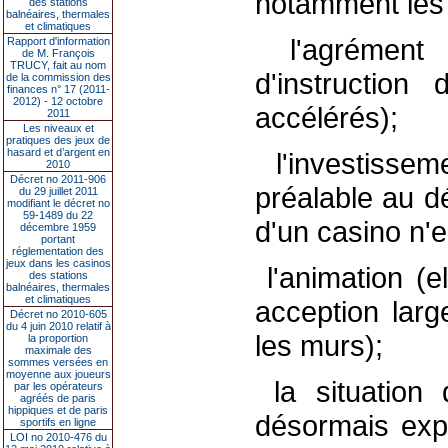
notamment les 
des stations
balnéaires, thermales
et climatiques
­ l'agrément
Rapport d'information
de M. François
TRUCY, fait au nom
d'instruction
de la commission des
finances n° 17 (2011-
2012) - 12 octobre
accélérés);
2011
Les niveaux et
pratiques des jeux de
hasard et d’argent en
­ l'investisse
2010
Décret no 2011-906
préalable au d
du 29 juillet 2011
modifiant le décret no
59-1489 du 22
d'un casino n'e
décembre 1959
portant
réglementation des
jeux dans les casinos
­ l'animation 
des stations
balnéaires, thermales
et climatiques
acception larg
Décret no 2010-605
du 4 juin 2010 relatif à
les murs);
la proportion
maximale des
sommes versées en
moyenne aux joueurs
­ la situation
par les opérateurs
agréés de paris
hippiques et de paris
désormais exp
sportifs en ligne
LOI no 2010-476 du