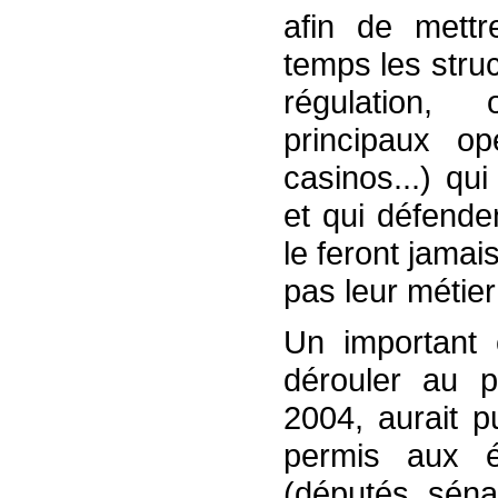
afin de mett
temps les stru
régulation, o
principaux o
casinos...) qu
et qui défende
le feront jama
pas leur métier
Un important c
dérouler au p
2004, aurait pu
permis aux é
(députés, séna