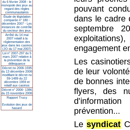
du 6 février 2008 - le
monopole des jeux au
pouvant condu
regard des règles
communautaires
dans le cadre 
Étude de législation
comparée n° 180 -
décembre 2007 - Les
septembre 20
instances de contrôle
du secteur des jeux
Arrêté du 14 mai
exploitations)
2007 relatif à la
réglementation des
engagement en 
jeux dans les casinos
(JO du 17 mai 2007)
Loi n° 2007-297 du 5
mars 2007 relative à
Les casinotier
la prévention de la
délinquance
Décret no 2006-1595
de leur volonté
du 13 décembre 2006
modifiant le décret no
de bonnes inte
59-1489 du 22
décembre 1959 et
relatif aux casinos
flyers, des 
Décret n° 2006- 1386
du 15 novembre 2006
Rapport Trucy
d'informatio
Evolution des jeux de
prévention...
hasard
Le
syndicat
Ca