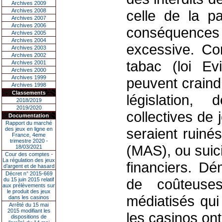
Archives 2009
Archives 2008
celle de la pa
Archives 2007
Archives 2006
conséquenc
Archives 2005
Archives 2004
excessive. Co
Archives 2003
Archives 2002
tabac (loi Ev
Archives 2001
Archives 2000
Archives 1999
peuvent craind
Archives 1998
Classements
législation, 
2018/2019
2019/2020
collectives de 
Documentation
Rapport du marché
seraient ruiné
des jeux en ligne en
France, 4eme
trimestre 2020 -
(MAS), ou suici
18/03/2021
Cour des comptes -
La régulation des jeux
financiers. Dé
d’argent et de hasard
Décret n° 2015-669
de coûteuses
du 15 juin 2015 relatif
aux prélèvements sur
le produit des jeux
médiatisés qui
dans les casinos
Arrêté du 15 mai
2015 modifiant les
les casinos on
dispositions de