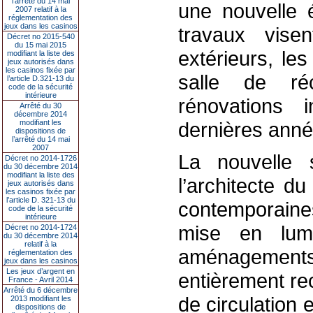
l’arrêté du 14 mai
une nouvelle 
2007 relatif à la
réglementation des
jeux dans les casinos
travaux vise
Décret no 2015-540
du 15 mai 2015
extérieurs, le
modifiant la liste des
jeux autorisés dans
les casinos fixée par
salle de ré
l’article D.321-13 du
code de la sécurité
intérieure
rénovations i
Arrêté du 30
décembre 2014
modifiant les
dernières anné
dispositions de
l’arrêté du 14 mai
2007
La nouvelle s
Décret no 2014-1726
du 30 décembre 2014
modifiant la liste des
l’architecte d
jeux autorisés dans
les casinos fixée par
l’article D. 321-13 du
contemporaine
code de la sécurité
intérieure
mise en lumi
Décret no 2014-1724
du 30 décembre 2014
relatif à la
aménagements 
réglementation des
jeux dans les casinos
Les jeux d’argent en
entièrement rec
France - Avril 2014
Arrêté du 6 décembre
de circulation 
2013 modifiant les
dispositions de