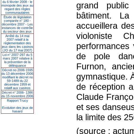
du 6 février 2008 - le
grand public
monopole des jeux au
regard des règles
bâtiment. L
communautaires
Étude de législation
comparée n° 180 -
accueillera de
décembre 2007 - Les
instances de contrôle
du secteur des jeux
violoniste 
Arrêté du 14 mai
2007 relatif à la
performances 
réglementation des
jeux dans les casinos
(JO du 17 mai 2007)
de pole danc
Loi n° 2007-297 du 5
mars 2007 relative à
la prévention de la
Furnon, anci
délinquance
Décret no 2006-1595
gymnastique. À 
du 13 décembre 2006
modifiant le décret no
59-1489 du 22
de réception 
décembre 1959 et
relatif aux casinos
Décret n° 2006- 1386
Claude Françoi
du 15 novembre 2006
Rapport Trucy
et ses danseus
Evolution des jeux de
hasard
la limite des 2
(source : actu