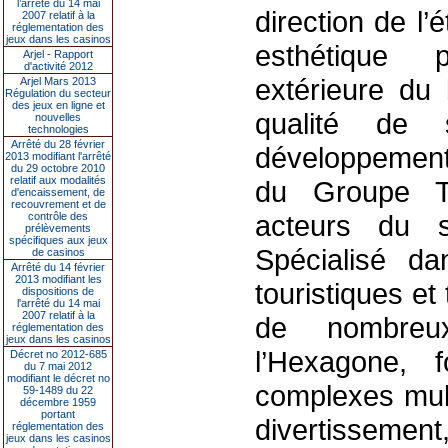
l’arrêté du 14 mai
direction de l’
2007 relatif à la
réglementation des
jeux dans les casinos
esthétique 
Arjel - Rapport
d'activité 2012
extérieure du
Arjel Mars 2013
Régulation du secteur
des jeux en ligne et
qualité de 
nouvelles
technologies
Arrêté du 28 février
développement 
2013 modifiant l'arrêté
du 29 octobre 2010
relatif aux modalités
du Groupe Tr
d'encaissement, de
recouvrement et de
acteurs du 
contrôle des
prélèvements
spécifiques aux jeux
Spécialisé da
de casinos
Arrêté du 14 février
2013 modifiant les
touristiques et
dispositions de
l'arrêté du 14 mai
2007 relatif à la
de nombreux
réglementation des
jeux dans les casinos
l’Hexagone, 
Décret no 2012-685
du 7 mai 2012
modifiant le décret no
complexes mult
59-1489 du 22
décembre 1959
portant
divertissement
réglementation des
jeux dans les casinos