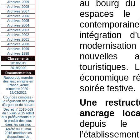
au bourg du 
Archives 2009
Archives 2008
espaces le j
Archives 2007
Archives 2006
Archives 2005
contemporain
Archives 2004
Archives 2003
intégration d
Archives 2002
Archives 2001
modernisation 
Archives 2000
Archives 1999
nouvelles a
Archives 1998
Classements
2018/2019
touristiques. 
2019/2020
Documentation
économique rég
Rapport du marché
des jeux en ligne en
soirée festive.
France, 4eme
trimestre 2020 -
18/03/2021
Cour des comptes -
Une restruct
La régulation des jeux
d’argent et de hasard
Décret n° 2015-669
ancrage loc
du 15 juin 2015 relatif
aux prélèvements sur
depuis le
le produit des jeux
dans les casinos
Arrêté du 15 mai
l’établisseme
2015 modifiant les
dispositions de