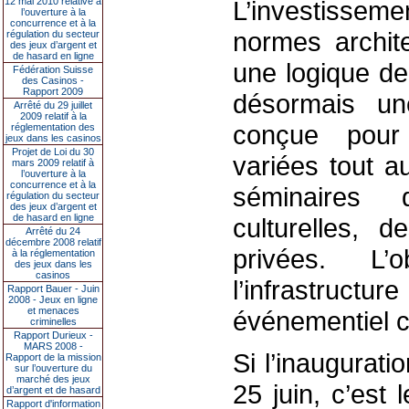
12 mai 2010 relative à
L’investisseme
l’ouverture à la
concurrence et à la
normes archite
régulation du secteur
des jeux d’argent et
de hasard en ligne
une logique de 
Fédération Suisse
des Casinos -
Rapport 2009
désormais un
Arrêté du 29 juillet
2009 relatif à la
conçue pour 
réglementation des
jeux dans les casinos
Projet de Loi du 30
variées tout a
mars 2009 relatif à
l’ouverture à la
concurrence et à la
séminaires d
régulation du secteur
des jeux d’argent et
de hasard en ligne
culturelles, 
Arrêté du 24
décembre 2008 relatif
privées. L’
à la réglementation
des jeux dans les
casinos
l’infrastr
Rapport Bauer - Juin
2008 - Jeux en ligne
et menaces
événementiel c
criminelles
Rapport Durieux -
MARS 2008 -
Si l’inauguratio
Rapport de la mission
sur l’ouverture du
marché des jeux
25 juin, c’est
d’argent et de hasard
Rapport d'information