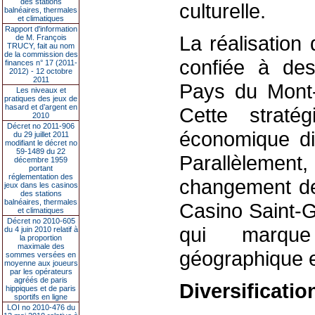
des stations
culturelle.
balnéaires, thermales
et climatiques
Rapport d'information
La réalisation
de M. François
TRUCY, fait au nom
de la commission des
confiée à des
finances n° 17 (2011-
2012) - 12 octobre
2011
Pays du Mont-B
Les niveaux et
pratiques des jeux de
hasard et d’argent en
Cette straté
2010
Décret no 2011-906
économique dir
du 29 juillet 2011
modifiant le décret no
59-1489 du 22
Parallèlement,
décembre 1959
portant
réglementation des
changement de
jeux dans les casinos
des stations
balnéaires, thermales
Casino Saint-G
et climatiques
Décret no 2010-605
qui marque
du 4 juin 2010 relatif à
la proportion
maximale des
géographique et
sommes versées en
moyenne aux joueurs
par les opérateurs
agréés de paris
Diversification
hippiques et de paris
sportifs en ligne
LOI no 2010-476 du