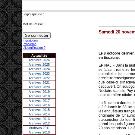
Login/speudo :
Mot de Passe :
Samedi 20 novem
Inscription
Problème
d'identification ?
Le 8 octobre dernier,
Actualités
en Espagne.
Archives 2026
Archives 2025
EPINAL. - Dans la nuit
Archives 2024
se faisant remettre l
Archives 2023
potentielle d'une arme
précieux renseignemen
Archives 2022
que celle-ci s'inscri
Archives 2021
découvert. On soupçon
Archives 2020
Nectaire dans le Puy-
Archives 2019
cette dernière affaire
Archives 2018
Archives 2017
Le 6 octobre dernier, 
Archives 2016
a été lancé le 28 octo
Archives 2015
les enquêteurs frança
Archives 2014
originaire de Chaumo
Archives 2013
d'accoucher de leur fi
Archives 2012
parmi lesquels figuren
Archives 2011
20 ans de prison. Il a
Archives 2010