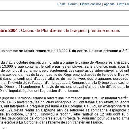
Home
|
Forum
|
Fiches casinos
|
Agenda
|
Offres d
bre 2004
: Casino de Plombières : le braqueur présumé écroué.
 un homme se faisait remettre les 13.000 € du coffre. L'auteur présumé a été i
 du 7 au 8 octobre dernier, un individu a braqué le casino de Plombières à visage 
es 13.000 € que contenait le coffre par les employés, sans violence, mais sous
 de poing qu'il leur a montrée discrètement. Les caméras de vidéo-surveillance ont
ts aux gendarmes de la compagnie de Remiremont chargés de l'enquête. Il est vi
vait dans la continuité d'autres affaires du même type, des braquages perpétré
nait l'individu d'être l'auteur d'un braquage à Romans dans la Drôme et au casino
de-Dôme le 21 septembre. Un avis de recherche avait d'ailleurs été diffusé dans l
. On lui imputait également l'agression d'une femme.
le juge de Clermont-Ferrand a ouvert une information judiciaire. Un mandat d'arrê
bre. Le 15 novembre, les policiers espagnols, qui ont travaillé en étroite collabor
is, ont interpellé le braqueur présumé à La Corogne. Celui-ci, un ex-légionnaire 
nt (52), s'était rendu en Espagne afin de retrouver sa compagne espagnole q
lle, fin octobre. Entendu, l'individu a reconnu être l'auteur de 12 faits dont 10
t les deux casinos de Plombières et Saint-Nectaire. Poursuivi pour vols avec arme,
 été écroué à La Corogne, dans l'attente de son transfert en France.