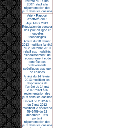
l’arrêté du 14 mai
2007 relatif à la
réglementation des
jeux dans les casinos
Arjel - Rapport
d'activité 2012
Arjel Mars 2013
Régulation du secteur
des jeux en ligne et
nouvelles
technologies
Arrêté du 28 février
2013 modifiant l'arrêté
du 29 octobre 2010
relatif aux modalités
d'encaissement, de
recouvrement et de
contrôle des
prélèvements
spécifiques aux jeux
de casinos
Arrêté du 14 février
2013 modifiant les
dispositions de
l'arrêté du 14 mai
2007 relatif à la
réglementation des
jeux dans les casinos
Décret no 2012-685
du 7 mai 2012
modifiant le décret no
59-1489 du 22
décembre 1959
portant
réglementation des
jeux dans les casinos