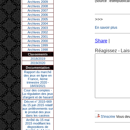
(source : estrepublicain
Archives 2009
Archives 2008
Archives 2007
Archives 2006
>>>
Archives 2005
Archives 2004
En savoir plus
Archives 2003
Archives 2002
Archives 2001
Share
|
Archives 2000
Archives 1999
Archives 1998
Réagissez - Lais
Classements
2018/2019
2019/2020
Documentation
Rapport du marché
des jeux en ligne en
France, 4eme
trimestre 2020 -
18/03/2021
Cour des comptes -
La régulation des jeux
d’argent et de hasard
Décret n° 2015-669
du 15 juin 2015 relatif
aux prélèvements sur
le produit des jeux
dans les casinos
S'inscrire
Vous deve
Arrêté du 15 mai
2015 modifiant les
dispositions de