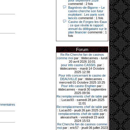
pour septembre 2026
commenté : 2 fois
Bagnères-de-Bigorre – Le
14-04-2026|
casino cherche son futur
exploitant : Les paris sont
Dimanche 12 avril 2026, cette date
lancés
commenté : 1 fois
restera gravée dans la mémoire de
Casino de Forges-les-Eaux
ce joueur du casino de Saint-Quay-
: ce que révèle le rapport
Portrieux (Côtes-d’Armor).
annuel du délégataire sur le
plan financier
commenté : 1
Ce quinquagénaire, habitant Plouha
fois
mais souhaitant garder l’anonymat,
a eu l’énorme surprise de décrocher
un jackpot record de 82 426 €.
Forum
Le plus gros gain gagné depuis plus
de 20 ans dans l’établissement.
Re:Re:Cherche fan de casinos
comme moi
par : titidecannes - lundi
20 avril 2026 10:01
pour info casino CASSIS.
par :
titidecannes - mardi 14 Octobre
31-03-2026|
2025 12:38
Pour info concernant le casino de
Série de jackpots au casino JOA de
DEAUVILLE
par : titidecannes -
Gujan-Mestras : ce mois de mars a
mercredi 01 Octobre 2025 10:25
été fructueux pour quelques
Pour info casino Enghien
par :
joueurs. D’abord avec 44 207 euros
titidecannes - mardi 30 septembre
remportés le dimanche 22 mars sur
2025 09:56
une machine à sous pour une mise
Re:remplacements chef de table
par
initiale de 5,28 €. Puis quelques
: Lucas93 - samedi 28 juin 2025
jours plus tard, le vendredi 27 mars,
11:01
mmentaires
un joueur a décroché 12 086 euros
Re:remplacements chef de table
par
sur une autre machine à sous.
: Lucas93 - jeudi 26 juin 2025 21:45
remplacements chef de table
par :
Enfin, troisième et dernier jackpot,
alexasshark - vendredi 23 août
record cette fois-ci, le samedi 28
2024 15:53
mars dernier. Quelque 111 322
Re:Cherche fan de casinos comme
euros ont été remportés sur la table
moi
par : eric57 - jeudi 06 juillet 2023
d’Ultimate Texas Hold’em Poker,