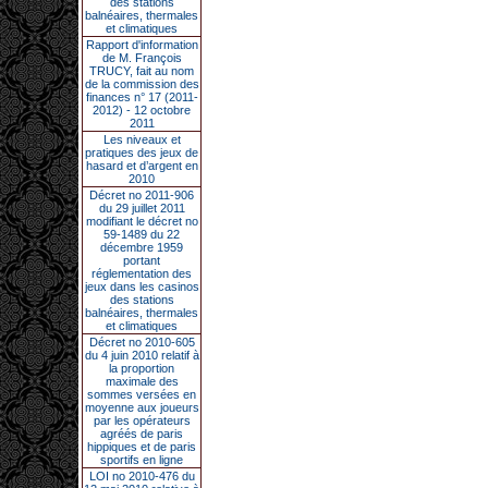
des stations
balnéaires, thermales
et climatiques
Rapport d'information
de M. François
TRUCY, fait au nom
de la commission des
finances n° 17 (2011-
2012) - 12 octobre
2011
Les niveaux et
pratiques des jeux de
hasard et d’argent en
2010
Décret no 2011-906
du 29 juillet 2011
modifiant le décret no
59-1489 du 22
décembre 1959
portant
réglementation des
jeux dans les casinos
des stations
balnéaires, thermales
et climatiques
Décret no 2010-605
du 4 juin 2010 relatif à
la proportion
maximale des
sommes versées en
moyenne aux joueurs
par les opérateurs
agréés de paris
hippiques et de paris
sportifs en ligne
LOI no 2010-476 du