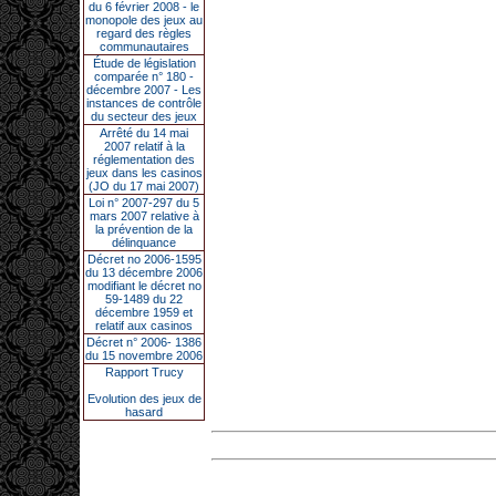
du 6 février 2008 - le
monopole des jeux au
regard des règles
communautaires
Étude de législation
comparée n° 180 -
décembre 2007 - Les
instances de contrôle
du secteur des jeux
Arrêté du 14 mai
2007 relatif à la
réglementation des
jeux dans les casinos
(JO du 17 mai 2007)
Loi n° 2007-297 du 5
mars 2007 relative à
la prévention de la
délinquance
Décret no 2006-1595
du 13 décembre 2006
modifiant le décret no
59-1489 du 22
décembre 1959 et
relatif aux casinos
Décret n° 2006- 1386
du 15 novembre 2006
Rapport Trucy
Evolution des jeux de
hasard