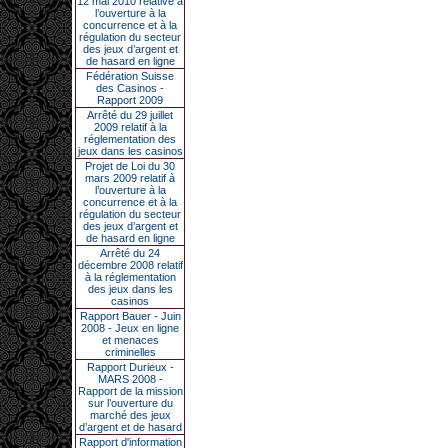
12 mai 2010 relative à
l’ouverture à la
concurrence et à la
régulation du secteur
des jeux d’argent et
de hasard en ligne
Fédération Suisse
des Casinos -
Rapport 2009
Arrêté du 29 juillet
2009 relatif à la
réglementation des
jeux dans les casinos
Projet de Loi du 30
mars 2009 relatif à
l’ouverture à la
concurrence et à la
régulation du secteur
des jeux d’argent et
de hasard en ligne
Arrêté du 24
décembre 2008 relatif
à la réglementation
des jeux dans les
casinos
Rapport Bauer - Juin
2008 - Jeux en ligne
et menaces
criminelles
Rapport Durieux -
MARS 2008 -
Rapport de la mission
sur l’ouverture du
marché des jeux
d’argent et de hasard
Rapport d'information