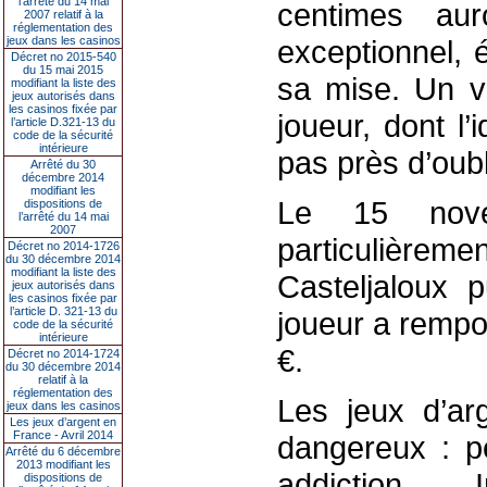
l’arrêté du 14 mai
centimes aur
2007 relatif à la
réglementation des
jeux dans les casinos
exceptionnel, 
Décret no 2015-540
du 15 mai 2015
sa mise. Un v
modifiant la liste des
jeux autorisés dans
les casinos fixée par
joueur, dont l’
l’article D.321-13 du
code de la sécurité
intérieure
pas près d’oubl
Arrêté du 30
décembre 2014
modifiant les
Le 15 nov
dispositions de
l’arrêté du 14 mai
2007
particulière
Décret no 2014-1726
du 30 décembre 2014
modifiant la liste des
Casteljaloux 
jeux autorisés dans
les casinos fixée par
l’article D. 321-13 du
joueur a rempo
code de la sécurité
intérieure
€.
Décret no 2014-1724
du 30 décembre 2014
relatif à la
réglementation des
Les jeux d’ar
jeux dans les casinos
Les jeux d’argent en
France - Avril 2014
dangereux : pe
Arrêté du 6 décembre
2013 modifiant les
addiction… I
dispositions de