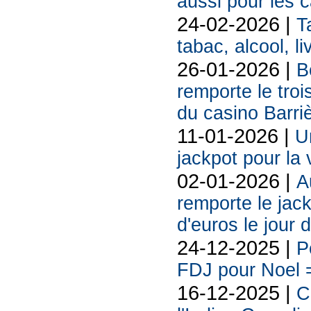
aussi pour les 
24-02-2026 |
T
tabac, alcool, liv
26-01-2026 |
B
remporte le troi
du casino Barri
11-01-2026 |
U
jackpot pour la 
02-01-2026 |
A
remporte le jack
d'euros le jour d
24-12-2025 |
P
FDJ pour Noel =
16-12-2025 |
C