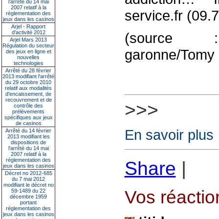
l’arrêté du 14 mai
2007 relatif à la
service.fr (09.
réglementation des
jeux dans les casinos
Arjel - Rapport
d'activité 2012
(source : ac
Arjel Mars 2013
Régulation du secteur
garonne/Tomy 
des jeux en ligne et
nouvelles
technologies
Arrêté du 28 février
2013 modifiant l'arrêté
du 29 octobre 2010
relatif aux modalités
d'encaissement, de
recouvrement et de
>>>
contrôle des
prélèvements
spécifiques aux jeux
de casinos
En savoir plus
Arrêté du 14 février
2013 modifiant les
dispositions de
l'arrêté du 14 mai
2007 relatif à la
réglementation des
Share
|
jeux dans les casinos
Décret no 2012-685
du 7 mai 2012
modifiant le décret no
Vos réaction
59-1489 du 22
décembre 1959
portant
réglementation des
jeux dans les casinos