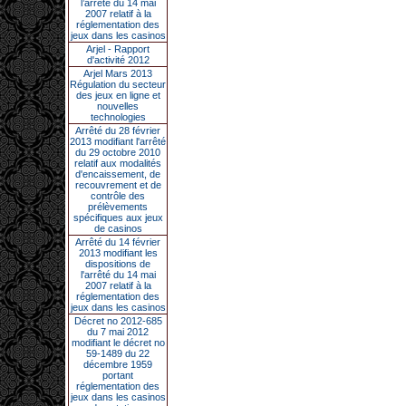
l’arrêté du 14 mai
2007 relatif à la
réglementation des
jeux dans les casinos
Arjel - Rapport
d'activité 2012
Arjel Mars 2013
Régulation du secteur
des jeux en ligne et
nouvelles
technologies
Arrêté du 28 février
2013 modifiant l'arrêté
du 29 octobre 2010
relatif aux modalités
d'encaissement, de
recouvrement et de
contrôle des
prélèvements
spécifiques aux jeux
de casinos
Arrêté du 14 février
2013 modifiant les
dispositions de
l'arrêté du 14 mai
2007 relatif à la
réglementation des
jeux dans les casinos
Décret no 2012-685
du 7 mai 2012
modifiant le décret no
59-1489 du 22
décembre 1959
portant
réglementation des
jeux dans les casinos