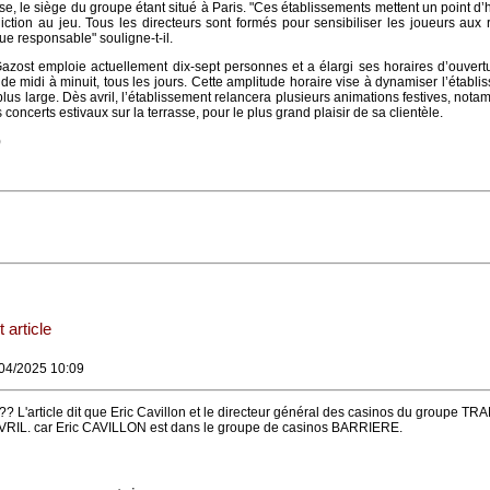
e, le siège du groupe étant situé à Paris. "Ces établissements mettent un point d
iction au jeu. Tous les directeurs sont formés pour sensibiliser les joueurs aux 
e responsable" souligne-t-il.
azost emploie actuellement dix-sept personnes et a élargi ses horaires d’ouvertur
e midi à minuit, tous les jours. Cette amplitude horaire vise à dynamiser l’établi
e plus large. Dès avril, l’établissement relancera plusieurs animations festives, not
concerts estivaux sur la terrasse, pour le plus grand plaisir de sa clientèle.
)
 article
/04/2025 10:09
r ?? L'article dit que Eric Cavillon et le directeur général des casinos du groupe 
AVRIL. car Eric CAVILLON est dans le groupe de casinos BARRIERE.