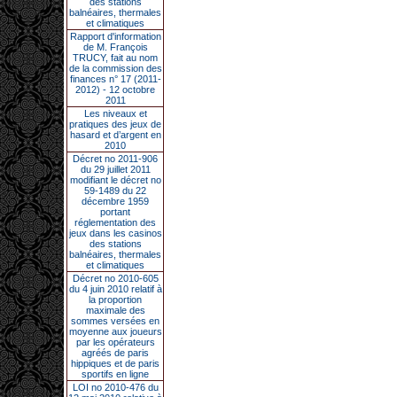
des stations
balnéaires, thermales
et climatiques
Rapport d'information
de M. François
TRUCY, fait au nom
de la commission des
finances n° 17 (2011-
2012) - 12 octobre
2011
Les niveaux et
pratiques des jeux de
hasard et d’argent en
2010
Décret no 2011-906
du 29 juillet 2011
modifiant le décret no
59-1489 du 22
décembre 1959
portant
réglementation des
jeux dans les casinos
des stations
balnéaires, thermales
et climatiques
Décret no 2010-605
du 4 juin 2010 relatif à
la proportion
maximale des
sommes versées en
moyenne aux joueurs
par les opérateurs
agréés de paris
hippiques et de paris
sportifs en ligne
LOI no 2010-476 du