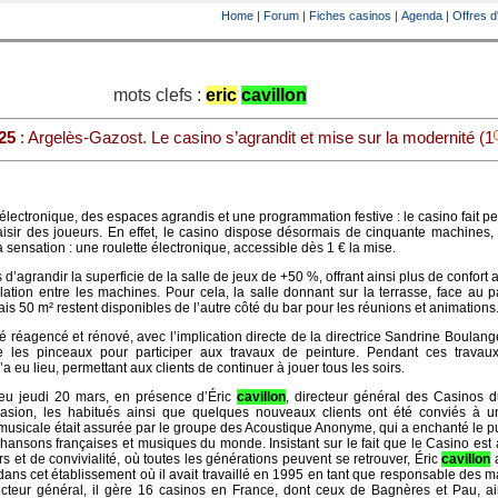
Home
|
Forum
|
Fiches casinos
|
Agenda
|
Offres d
mots clefs :
eric
cavillon
25
: Argelès-Gazost. Le casino s’agrandit et mise sur la modernité (1
électronique, des espaces agrandis et une programmation festive : le casino fait 
aisir des joueurs. En effet, le casino dispose désormais de cinquante machines
à sensation : une roulette électronique, accessible dès 1 € la mise.
d’agrandir la superficie de la salle de jeux de +50 %, offrant ainsi plus de confort a
lation entre les machines. Pour cela, la salle donnant sur la terrasse, face au p
is 50 m² restent disponibles de l’autre côté du bar pour les réunions et animations
 réagencé et rénové, avec l’implication directe de la directrice Sandrine Boulange
e les pinceaux pour participer aux travaux de peinture. Pendant ces travau
’a eu lieu, permettant aux clients de continuer à jouer tous les soirs.
ieu jeudi 20 mars, en présence d’Éric
cavillon
, directeur général des Casinos 
casion, les habitués ainsi que quelques nouveaux clients ont été conviés à u
musicale était assurée par le groupe des Acoustique Anonyme, qui a enchanté le p
hansons françaises et musiques du monde. Insistant sur le fait que le Casino est 
irs et de convivialité, où toutes les générations peuvent se retrouver, Éric
cavillon
a
 dans cet établissement où il avait travaillé en 1995 en tant que responsable des 
ecteur général, il gère 16 casinos en France, dont ceux de Bagnères et Pau, ai