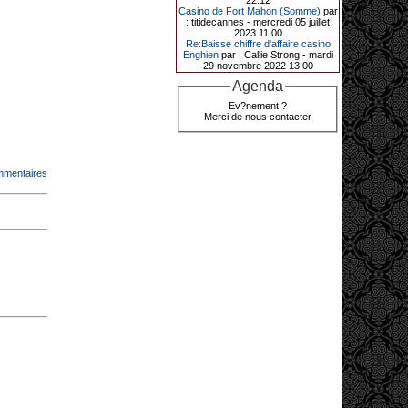
22:12
de décrocher un méga jackpot.
Casino de Fort Mahon (Somme)
par
: titidecannes - mercredi 05 juillet
Elle n’a misé que 88 centimes sur
2023 11:00
une machine à sous et a remporté
Re:Baisse chiffre d'affaire casino
4_ 239 €?!
Enghien
par : Callie Strong - mardi
29 novembre 2022 13:00
Agenda
10-01-2026|
Ev?nement ?
Merci de nous contacter
Au « Kasino » de Fréhel, une
vacancière a décroché le jackpot
en misant seulement 68
centimes. Elle remporte plus de
44 640 € grâce à la machine à
mmentaires
sous « Jin Ji Bao Xi ».
En ce début d’année 2026, le plus
gros jackpot du « Kasino » de
Fréhel a été décroché. Samedi 10
janvier en début de soirée,
l’heureuse gagnante, qui souhaite
garder l’anonymat, a remporté plus
de 44 640 € sur la machine à sous «
Jin Ji Bao Xi », installée en février
2025. La cliente, en vacances dans
la région, a misé 0,68 € avant de
remporter la somme. Un membre du
comité de direction, Flavie Jehan, lui
a remis le gain.