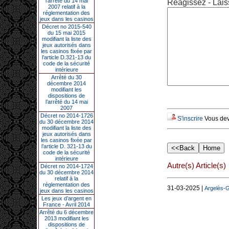
l’arrêté du 14 mai
Réagissez - Lais
2007 relatif à la
réglementation des
jeux dans les casinos
Décret no 2015-540
du 15 mai 2015
modifiant la liste des
jeux autorisés dans
les casinos fixée par
l’article D.321-13 du
code de la sécurité
intérieure
Arrêté du 30
décembre 2014
modifiant les
dispositions de
l’arrêté du 14 mai
2007
Décret no 2014-1726
S'inscrire
Vous deve
du 30 décembre 2014
modifiant la liste des
jeux autorisés dans
les casinos fixée par
l’article D. 321-13 du
code de la sécurité
intérieure
Autre(s) Article(s)
Décret no 2014-1724
du 30 décembre 2014
relatif à la
réglementation des
31-03-2025 |
Argelès-G
jeux dans les casinos
Les jeux d’argent en
France - Avril 2014
Arrêté du 6 décembre
2013 modifiant les
dispositions de