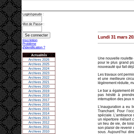
Login/speudo :
Mot de Passe :
Lundi 31 mars 20
Inscription
Problème
d'identification ?
Actualités
Une nouvelle roulette 
Archives 2026
pour le plus grand pl
Archives 2025
nouveauté qui fait déj
Archives 2024
Archives 2023
Les travaux ont permis 
Archives 2022
et une meilleure circu
Archives 2021
légèrement réduite, ma
Archives 2020
Le bar a également été
Archives 2019
pas hésité à prendr
Archives 2018
interruption des jeux n
Archives 2017
Archives 2016
L’inauguration a eu l
Archives 2015
Tranchant. Pour l’oc
Archives 2014
spéciale. L’ambiance 
Archives 2013
un répertoire mêlant c
Archives 2012
un lieu de vie, de lois
Archives 2011
son plaisir de revenir
Archives 2010
sous. Aujourd’hui dir