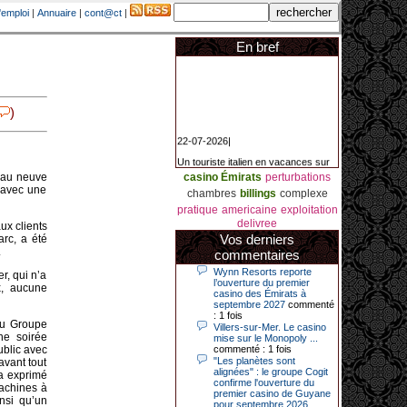
'emploi
|
Annuaire
|
cont@ct
|
En bref
)
22-07-2026|
Un touriste italien en vacances sur
la Côte d’Azur a remporté un
jackpot exceptionnel de 84.631
peau neuve
casino Émirats
perturbations
euros dans la nuit de samedi à
, avec une
chambres
billings
complexe
dimanche au Casino Barrière Le
Croisette à Cannes. Il s’agit d’un
pratique
americaine
exploitation
nouveau record de gains de l’année
delivree
ux clients
2026 pour cet établissement.
Vos derniers
arc, a été
.
commentaires
Wynn Resorts reporte
r, qui n’a
l’ouverture du premier
14-04-2026|
x, aucune
casino des Émirats à
septembre 2027
commenté
Dimanche 12 avril 2026, cette date
: 1 fois
restera gravée dans la mémoire de
du Groupe
ce joueur du casino de Saint-Quay-
Villers-sur-Mer. Le casino
ne soirée
Portrieux (Côtes-d’Armor).
mise sur le Monopoly ...
ublic avec
commenté : 1 fois
Ce quinquagénaire, habitant Plouha
"Les planètes sont
avant tout
mais souhaitant garder l’anonymat,
alignées" : le groupe Cogit
 exprimé
a eu l’énorme surprise de décrocher
confirme l'ouverture du
machines à
un jackpot record de 82 426 €.
premier casino de Guyane
nsi qu’un
pour septembre 2026