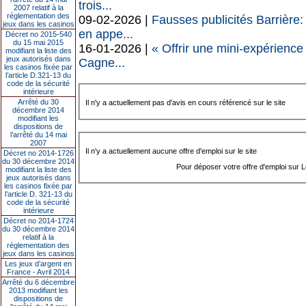
trois...
2007 relatif à la
réglementation des
09-02-2026 |
Fausses publicités Barrière
jeux dans les casinos
en appe...
Décret no 2015-540
du 15 mai 2015
16-01-2026 |
« Offrir une mini-expérience
modifiant la liste des
jeux autorisés dans
Cagne...
les casinos fixée par
l’article D.321-13 du
code de la sécurité
intérieure
Arrêté du 30
Il n'y a actuellement pas d'avis en cours référencé sur le site
décembre 2014
modifiant les
dispositions de
l’arrêté du 14 mai
2007
Il n'y a actuellement aucune offre d'emploi sur le site
Décret no 2014-1726
du 30 décembre 2014
Pour déposer votre offre d'emploi sur 
modifiant la liste des
jeux autorisés dans
les casinos fixée par
l’article D. 321-13 du
code de la sécurité
intérieure
Décret no 2014-1724
du 30 décembre 2014
relatif à la
réglementation des
jeux dans les casinos
Les jeux d’argent en
France - Avril 2014
Arrêté du 6 décembre
2013 modifiant les
dispositions de