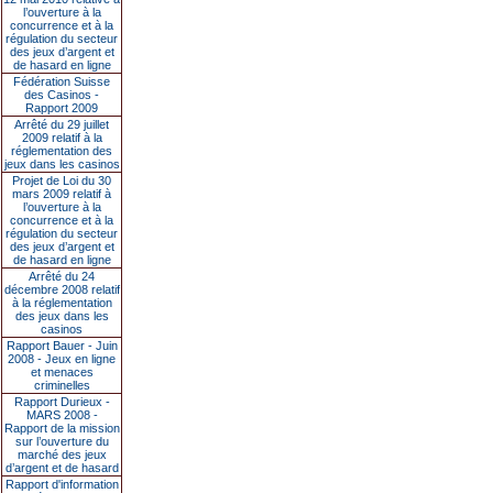
l’ouverture à la
concurrence et à la
régulation du secteur
des jeux d’argent et
de hasard en ligne
Fédération Suisse
des Casinos -
Rapport 2009
Arrêté du 29 juillet
2009 relatif à la
réglementation des
jeux dans les casinos
Projet de Loi du 30
mars 2009 relatif à
l’ouverture à la
concurrence et à la
régulation du secteur
des jeux d’argent et
de hasard en ligne
Arrêté du 24
décembre 2008 relatif
à la réglementation
des jeux dans les
casinos
Rapport Bauer - Juin
2008 - Jeux en ligne
et menaces
criminelles
Rapport Durieux -
MARS 2008 -
Rapport de la mission
sur l’ouverture du
marché des jeux
d’argent et de hasard
Rapport d'information