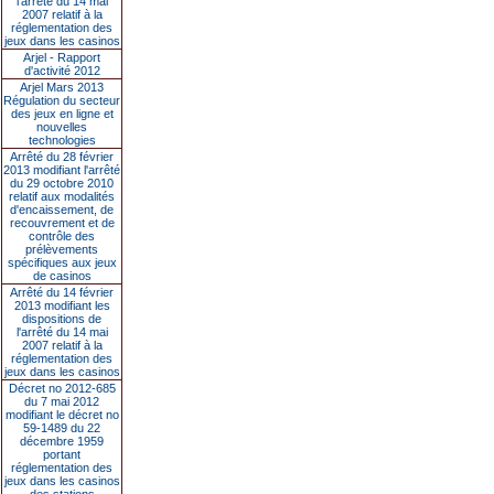
l’arrêté du 14 mai
2007 relatif à la
réglementation des
jeux dans les casinos
Arjel - Rapport
d'activité 2012
Arjel Mars 2013
Régulation du secteur
des jeux en ligne et
nouvelles
technologies
Arrêté du 28 février
2013 modifiant l'arrêté
du 29 octobre 2010
relatif aux modalités
d'encaissement, de
recouvrement et de
contrôle des
prélèvements
spécifiques aux jeux
de casinos
Arrêté du 14 février
2013 modifiant les
dispositions de
l'arrêté du 14 mai
2007 relatif à la
réglementation des
jeux dans les casinos
Décret no 2012-685
du 7 mai 2012
modifiant le décret no
59-1489 du 22
décembre 1959
portant
réglementation des
jeux dans les casinos