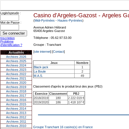
Login/speudo :
Casino d'Argeles-Gazost
- Argeles 
(
Midi-Pyrénées
-
Hautes-Pyrénées
)
Mot de Passe :
Avenue Adrien Hébrard
65400 Argeles-Gazost
Téléphone : 05.62.97.53.00
Inscription
Problème
Groupe : Tranchant
d'identification ?
[
site internet
] [
Contact
]
Actualités
Archives 2026
Archives 2025
Jeux
Nombre
Archives 2024
Black-jack
1
Archives 2023
La Boule
2
Archives 2022
M.A.S.
49
Archives 2021
Archives 2020
Classement d'après le produit brut des jeux (PBJ)
Archives 2019
Archives 2018
Exercice
Classement
PBJ
Archives 2017
2018/2019
180
2 222 019 €
Archives 2016
2019/2020
186
1 418 107 €
Archives 2015
Archives 2014
Archives 2013
Archives 2012
Archives 2011
Archives 2010
Groupe Tranchant 16 casino(s) en France