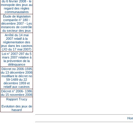
du 6 février 2008 - le
monopole des jeux au
regard des règles
communautaires
Étude de législation
comparée n° 180 -
décembre 2007 - Les
instances de contrôle
du secteur des jeux
Arrêté du 14 mai
2007 relatif à la
réglementation des
jeux dans les casinos
(JO du 17 mai 2007)
Loi n° 2007-297 du 5
mars 2007 relative à
la prévention de la
délinquance
Décret no 2006-1595
du 13 décembre 2006
modifiant le décret no
59-1489 du 22
décembre 1959 et
relatif aux casinos
Décret n° 2006- 1386
du 15 novembre 2006
Rapport Trucy
Evolution des jeux de
hasard
Ho