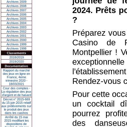
journée de fe
Archives 2009
Archives 2008
2024. Prêts p
Archives 2007
Archives 2006
?
Archives 2005
Archives 2004
Archives 2003
Préparez vous 
Archives 2002
Archives 2001
Casino de P
Archives 2000
Archives 1999
Archives 1998
Montpellier ! 
Classements
2018/2019
exceptionnel
2019/2020
Documentation
l’établisseme
Rapport du marché
des jeux en ligne en
France, 4eme
Rendez-vous ce
trimestre 2020 -
18/03/2021
Cour des comptes -
Pour cette occ
La régulation des jeux
d’argent et de hasard
Décret n° 2015-669
un cocktail d
du 15 juin 2015 relatif
aux prélèvements sur
le produit des jeux
pourrez profi
dans les casinos
Arrêté du 15 mai
des danseus
2015 modifiant les
dispositions de