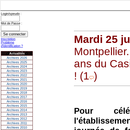
Login/speudo :
Mot de Passe :
Mardi 25 j
Inscription
Problème
d'identification ?
Montpellier.
Actualités
Archives 2026
ans du Casi
Archives 2025
Archives 2024
Archives 2023
! (1
)
Archives 2022
Archives 2021
Archives 2020
Archives 2019
Archives 2018
Archives 2017
Archives 2016
Archives 2015
Pour célé
Archives 2014
Archives 2013
l'établissem
Archives 2012
Archives 2011
Archives 2010