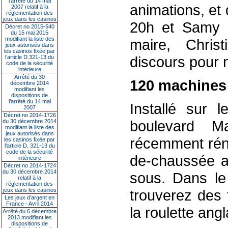
l’arrêté du 14 mai
animations, et
2007 relatif à la
réglementation des
jeux dans les casinos
20h et Samy E
Décret no 2015-540
du 15 mai 2015
modifiant la liste des
maire, Chris
jeux autorisés dans
les casinos fixée par
discours pour 
l’article D.321-13 du
code de la sécurité
intérieure
Arrêté du 30
120 machines 
décembre 2014
modifiant les
dispositions de
l’arrêté du 14 mai
Installé sur l
2007
Décret no 2014-1726
boulevard Ma
du 30 décembre 2014
modifiant la liste des
jeux autorisés dans
récemment réno
les casinos fixée par
l’article D. 321-13 du
code de la sécurité
de-chaussée a
intérieure
Décret no 2014-1724
du 30 décembre 2014
sous. Dans le
relatif à la
réglementation des
jeux dans les casinos
trouverez des 
Les jeux d’argent en
France - Avril 2014
la roulette ang
Arrêté du 6 décembre
2013 modifiant les
dispositions de