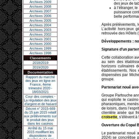
Archives 2009
des jeux de tab
Archives 2008
à l’étranger, 
Archives 2007
puissance cont
Archives 2006
belle performa
Archives 2005
Après prélèvements, 
Archives 2004
L’activité hors-jeux
Archives 2003
retrouvée des Hôtels 
Archives 2002
Archives 2001
Développements : no
Archives 2000
Archives 1999
Signature d’un parten
Archives 1998
Cette collaboration ave
Classements
au sein des établis
2018/2019
horizons culinaires 
2019/2020
établissements. Nos 
Documentation
dispensées par Miche
Rapport du marché
groupe.
des jeux en ligne en
France, 4eme
Partenariat noué ave
trimestre 2020 -
18/03/2021
Groupe Partouche ann
Cour des comptes -
qui exploite le casin
La régulation des jeux
pharaoniques, menés 
d’argent et de hasard
de loisirs, dans l’espr
Décret n° 2015-669
du 15 juin 2015 relatif
clientèle aisée qui 
aux prélèvements sur
croisette
, s’élèvent à
le produit des jeux
dans les casinos
Ouverture du Copal 
Arrêté du 15 mai
2015 modifiant les
Le partenariat noué 
dispositions de
2024) se concrétise 