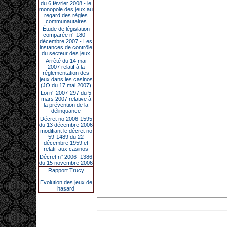
du 6 février 2008 - le
monopole des jeux au
regard des règles
communautaires
Étude de législation
comparée n° 180 -
décembre 2007 - Les
instances de contrôle
du secteur des jeux
Arrêté du 14 mai
2007 relatif à la
réglementation des
jeux dans les casinos
(JO du 17 mai 2007)
Loi n° 2007-297 du 5
mars 2007 relative à
la prévention de la
délinquance
Décret no 2006-1595
du 13 décembre 2006
modifiant le décret no
59-1489 du 22
décembre 1959 et
relatif aux casinos
Décret n° 2006- 1386
du 15 novembre 2006
Rapport Trucy
Evolution des jeux de
hasard