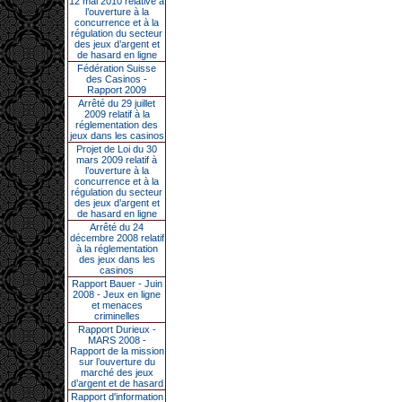
12 mai 2010 relative à
l’ouverture à la
concurrence et à la
régulation du secteur
des jeux d’argent et
de hasard en ligne
Fédération Suisse
des Casinos -
Rapport 2009
Arrêté du 29 juillet
2009 relatif à la
réglementation des
jeux dans les casinos
Projet de Loi du 30
mars 2009 relatif à
l’ouverture à la
concurrence et à la
régulation du secteur
des jeux d’argent et
de hasard en ligne
Arrêté du 24
décembre 2008 relatif
à la réglementation
des jeux dans les
casinos
Rapport Bauer - Juin
2008 - Jeux en ligne
et menaces
criminelles
Rapport Durieux -
MARS 2008 -
Rapport de la mission
sur l’ouverture du
marché des jeux
d’argent et de hasard
Rapport d'information