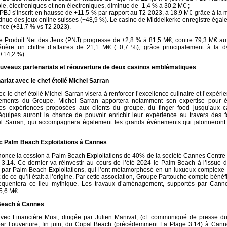
le, électroniques et non électroniques, diminue de -1,4 % à 30,2 M€ ;
le PBJ s’inscrit en hausse de +11,5 % par rapport au T2 2023, à 18,9 M€ grâce à la
inue des jeux online suisses (+48,9 %). Le casino de Middelkerke enregistre éga
nce (+31,7 % vs T2 2023).
le Produit Net des Jeux (PNJ) progresse de +2,8 % à 81,5 M€, contre 79,3 M€ au
 génère un chiffre d’affaires de 21,1 M€ (+0,7 %), grâce principalement à la 
(+14,2 %).
uveaux partenariats et réouverture de deux casinos emblématiques
ariat avec le chef étoilé Michel Sarran
c le chef étoilé Michel Sarran visera à renforcer l’excellence culinaire et l’expérie
sements du Groupe. Michel Sarran apportera notamment son expertise pour él
des expériences proposées aux clients du groupe, du finger food jusqu’aux c
équipes auront la chance de pouvoir enrichir leur expérience au travers des f
l Sarran, qui accompagnera également les grands évènements qui jalonneront 
c Palm Beach Exploitations à Cannes
once la cession à Palm Beach Exploitations de 40% de la société Cannes Centr
o 3.14. Ce dernier va réinvestir au cours de l’été 2024 le Palm Beach à l’issue 
par Palm Beach Exploitations, qui l’ont métamorphosé en un luxueux complexe 
it de ce qu’il était à l’origine. Par cette association, Groupe Partouche compte bénéfi
fréquentera ce lieu mythique. Les travaux d’aménagement, supportés par Cann
 5,6 M€.
Beach à Cannes
avec Financière Must, dirigée par Julien Manival, (cf. communiqué de presse d
par l’ouverture, fin juin, du Copal Beach (précédemment La Plage 3.14) à Canne