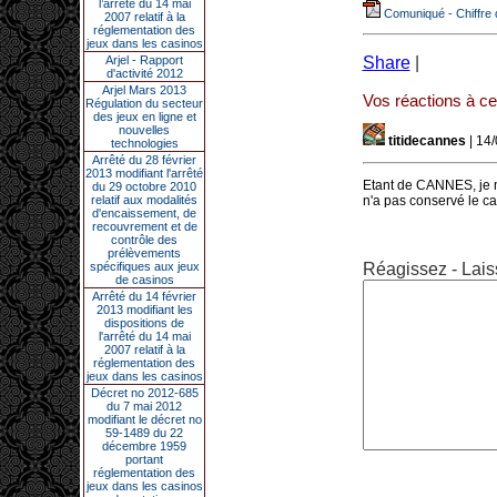
l’arrêté du 14 mai
Comuniqué - Chiffre d
2007 relatif à la
réglementation des
jeux dans les casinos
Arjel - Rapport
Share
|
d'activité 2012
Arjel Mars 2013
Vos réactions à cet
Régulation du secteur
des jeux en ligne et
nouvelles
titidecannes
| 14
technologies
Arrêté du 28 février
2013 modifiant l'arrêté
Etant de CANNES, je m
du 29 octobre 2010
relatif aux modalités
n'a pas conservé le c
d'encaissement, de
recouvrement et de
contrôle des
prélèvements
spécifiques aux jeux
Réagissez - Lais
de casinos
Arrêté du 14 février
2013 modifiant les
dispositions de
l'arrêté du 14 mai
2007 relatif à la
réglementation des
jeux dans les casinos
Décret no 2012-685
du 7 mai 2012
modifiant le décret no
59-1489 du 22
décembre 1959
portant
réglementation des
jeux dans les casinos