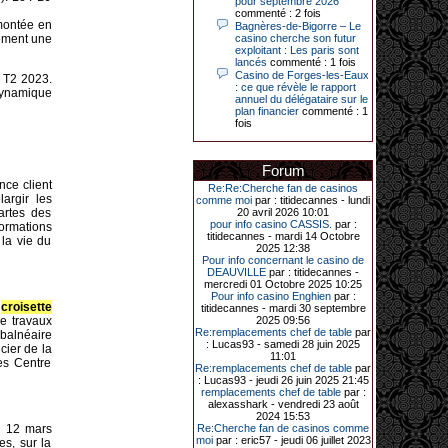
pour septembre 2026
Le plus gros gain gagné depuis plus
commenté : 2 fois
de 20 ans dans l’établissement.
 montée en
Bagnères-de-Bigorre – Le
lement une
casino cherche son futur
exploitant : Les paris sont
lancés
commenté : 1 fois
Casino de Forges-les-Eaux
 T2 2023.
31-03-2026|
: ce que révèle le rapport
dynamique
annuel du délégataire sur le
Série de jackpots au casino JOA de
plan financier
commenté : 1
Gujan-Mestras : ce mois de mars a
fois
été fructueux pour quelques
joueurs. D’abord avec 44 207 euros
remportés le dimanche 22 mars sur
une machine à sous pour une mise
Forum
initiale de 5,28 €. Puis quelques
nce client
jours plus tard, le vendredi 27 mars,
Re:Re:Cherche fan de casinos
un joueur a décroché 12 086 euros
argir les
comme moi
par : titidecannes - lundi
sur une autre machine à sous.
artes des
20 avril 2026 10:01
pour info casino CASSIS.
par :
ormations
Enfin, troisième et dernier jackpot,
titidecannes - mardi 14 Octobre
la vie du
record cette fois-ci, le samedi 28
2025 12:38
mars dernier. Quelque 111 322
Pour info concernant le casino de
euros ont été remportés sur la table
DEAUVILLE
par : titidecannes -
d’Ultimate Texas Hold’em Poker,
mercredi 01 Octobre 2025 10:25
grâce à une mise de 5 euros sur la
Pour info casino Enghien
par :
case bonus et une quinte flush
e
croisette
titidecannes - mardi 30 septembre
royale. Ces gains ont été annoncés
de travaux
2025 09:56
dans un communiqué diffusé par le
Re:remplacements chef de table
par
balnéaire
casino ce lundi 30 mars en soirée.
: Lucas93 - samedi 28 juin 2025
cier de la
11:01
es Centre
Re:remplacements chef de table
par
: Lucas93 - jeudi 26 juin 2025 21:45
remplacements chef de table
par :
11-01-2026|
alexasshark - vendredi 23 août
2024 15:53
Dimanche 11 janvier, en soirée, une
u 12 mars
Re:Cherche fan de casinos comme
cliente retraitée de 78 ans, habitant
moi
par : eric57 - jeudi 06 juillet 2023
s, sur la
Trémuson, a eu l’énorme surprise