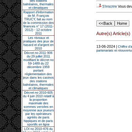
des stations
balnéaires, thermales
S'inscrire
Vous deve
et climatiques
Rapport d'information
de M. François
TRUCY, fait au nom
de la commission des
finances n° 17 (2011-
2012) - 12 octobre
Autre(s) Article(s)
2011
Les niveaux et
pratiques des jeux de
hasard et d’argent en
13-06-2024 |
Chiffre d
2010
partenariats et réouver
Décret no 2011-906
du 29 juillet 2011
modifiant le décret no
59-1489 du 22
décembre 1959
portant
réglementation des
jeux dans les casinos
des stations
balnéaires, thermales
et climatiques
Décret no 2010-605
du 4 juin 2010 relatif à
la proportion
maximale des
sommes versées en
moyenne aux joueurs
par les opérateurs
agréés de paris
hippiques et de paris
sportifs en ligne
LOI no 2010-476 du