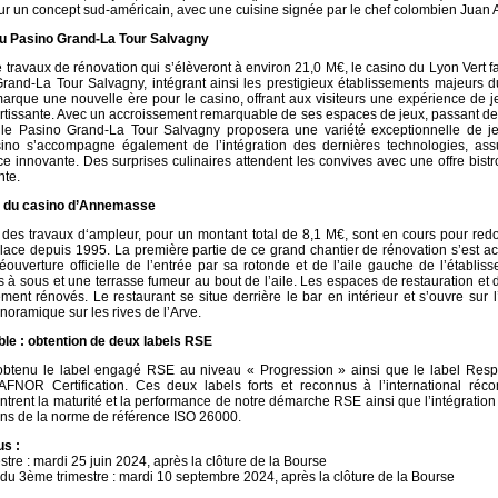
sur un concept sud-américain, avec une cuisine signée par le chef colombien Juan 
u Pasino Grand-La Tour Salvagny
travaux de rénovation qui s’élèveront à environ 21,0 M€, le casino du Lyon Vert f
Grand-La Tour Salvagny, intégrant ainsi les prestigieux établissements majeurs 
marque une nouvelle ère pour le casino, offrant aux visiteurs une expérience de 
ertissante. Avec un accroissement remarquable de ses espaces de jeux, passant d
le Pasino Grand-La Tour Salvagny proposera une variété exceptionnelle de je
ino s’accompagne également de l’intégration des dernières technologies, ass
e innovante. Des surprises culinaires attendent les convives avec une offre bis
nte.
e du casino d’Annemasse
des travaux d‘ampleur, pour un montant total de 8,1 M€, sont en cours pour red
place depuis 1995. La première partie de ce grand chantier de rénovation s’est 
éouverture officielle de l’entrée par sa rotonde et de l’aile gauche de l’établis
 à sous et une terrasse fumeur au bout de l’aile. Les espaces de restauration et 
ent rénovés. Le restaurant se situe derrière le bar en intérieur et s’ouvre sur l’
noramique sur les rives de l’Arve.
e : obtention de deux labels RSE
btenu le label engagé RSE au niveau « Progression » ainsi que le label Respo
AFNOR Certification. Ces deux labels forts et reconnus à l’international réc
trent la maturité et la performance de notre démarche RSE ainsi que l’intégrati
ns de la norme de référence ISO 26000.
s :
tre : mardi 25 juin 2024, après la clôture de la Bourse
 du 3ème trimestre : mardi 10 septembre 2024, après la clôture de la Bourse