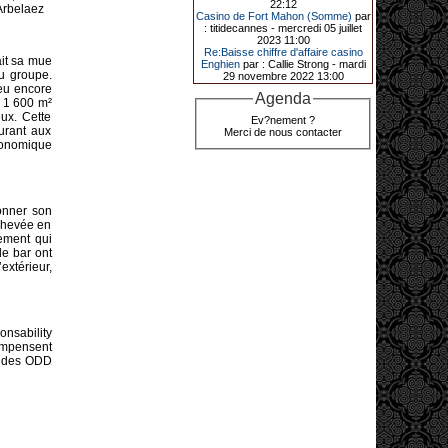
22:12
Arbelaez
de décrocher un méga jackpot.
Casino de Fort Mahon (Somme)
par
: titidecannes - mercredi 05 juillet
Elle n’a misé que 88 centimes sur
2023 11:00
une machine à sous et a remporté
Re:Baisse chiffre d'affaire casino
4_ 239 €?!
ait sa mue
Enghien
par : Callie Strong - mardi
du groupe.
29 novembre 2022 13:00
jeu encore
Agenda
e 1 600 m²
ux. Cette
10-01-2026|
Ev?nement ?
urant aux
Merci de nous contacter
Au « Kasino » de Fréhel, une
tronomique
vacancière a décroché le jackpot
en misant seulement 68
centimes. Elle remporte plus de
44 640 € grâce à la machine à
sous « Jin Ji Bao Xi ».
onner son
En ce début d’année 2026, le plus
achevée en
gros jackpot du « Kasino » de
sement qui
Fréhel a été décroché. Samedi 10
de bar ont
janvier en début de soirée,
extérieur,
l’heureuse gagnante, qui souhaite
garder l’anonymat, a remporté plus
de 44 640 € sur la machine à sous «
Jin Ji Bao Xi », installée en février
2025. La cliente, en vacances dans
la région, a misé 0,68 € avant de
nsability
remporter la somme. Un membre du
ompensent
comité de direction, Flavie Jehan, lui
on des ODD
a remis le gain.