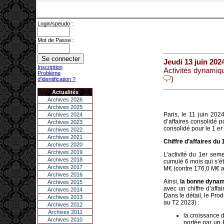
Login/speudo :
Mot de Passe :
Jeudi 13 juin 202
Inscription
Activités dynamiq
Problème
)
d'identification ?
Actualités
Archives 2026
Archives 2025
Paris, le 11 juin 20
Archives 2024
d’affaires consolidé p
Archives 2023
consolidé pour le 1 e
Archives 2022
Archives 2021
Chiffre d’affaires d
Archives 2020
Archives 2019
L’activité du 1er sem
Archives 2018
cumulé 6 mois qui s’é
Archives 2017
M€ (contre 176,0 M€ a
Archives 2016
Ainsi,
la bonne dynami
Archives 2015
avec un chiffre d’af
Archives 2014
Dans le détail, le Pr
Archives 2013
au T2 2023) :
Archives 2012
Archives 2011
la croissance 
Archives 2010
portée par un