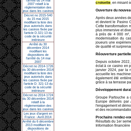
l’arrêté du 14 mai
croisette
, en misant 
2007 relatif à la
réglementation des
Ouverture du nouvea
jeux dans les casinos
Décret no 2015-540
Après deux années de 
du 15 mai 2015
et devient le Pasino 
modifiant la liste des
jeux autorisés dans
Cette transformation 
les casinos fixée par
plus immersive et div
l’article D.321-13 du
à près de 4 000 m², 
code de la sécurité
modernisation du cas
intérieure
joueurs une expérienc
Arrêté du 30
de qualité et surprena
décembre 2014
modifiant les
Réouverture partiell
dispositions de
l’arrêté du 14 mai
Depuis octobre 2022, 
2007
éclat à ce casino en 
Décret no 2014-1726
du 30 décembre 2014
janvier 2024, par la r
modifiant la liste des
accueille les machines
jeux autorisés dans
également été entièrem
les casinos fixée par
grâce à sa terrasse pa
l’article D. 321-13 du
code de la sécurité
Développement durabl
intérieure
Décret no 2014-1724
Groupe Partouche a o
du 30 décembre 2014
Europe délivrés par 
relatif à la
l'engagement et démon
réglementation des
jeux dans les casinos
et des recommandatio
Les jeux d’argent en
France - Avril 2014
Prochains rendez-vou
Résultats du 1er semes
Arrêté du 6 décembre
2013 modifiant les
Information financière
dispositions de