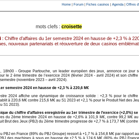
Home
|
Forum
|
Fiches casinos
|
Agenda
|
Offres d
mots clefs :
croisette
4
: Chiffre d’affaires du 1er semestre 2024 en hausse de +2,3 % à 22
ues, nouveaux partenariats et réouverture de deux casinos emblémat
24, 18h00 - Groupe Partouche, un leader européen des jeux, annonce ce jour so
our le 2 ème trimestre de l’exercice 2024 (février 2024 - avril 2024) et son chiffre 
r semestre (novembre 2023 – avril 2024).
u 1er semestre 2024 en hausse de +2,3 % à 220,6 M€
estre 2024 affiche une dynamique de croissance solide : +2,3 % pour le chiffre 
tablit à 220,6 M€ contre 215,6 M€ au S1 2023 et +2,1 % pour le Produit Net des Je
u S1 2023).
que du chiffre d’affaires enregistrée au 1er trimestre de l’exercice (+2,0%) s
faires du 2ème trimestre 2024 en hausse de +2,6% à 101,9 M€, contre 99,2 M€ au
oduit Brut des Jeux (PBJ) du 2ème trimestre progresse de +2,7 % à 173,7 M€ (contr
du PBJ en France (89% du PBJ Groupe) ressort à +1,7 % à 154,8 M€ par rapport a
 PBJ des machines à sous en hausse de +2,5 % à 124,6 M€ (80% du PBJ France