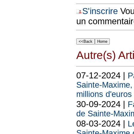
S'inscrire
Vous
un commentair
Autre(s) Art
07-12-2024 |
P
Sainte-Maxime, 
millions d'euros
30-09-2024 |
F
de Sainte-Maxi
08-03-2024 |
L
Sainte-Maxime 