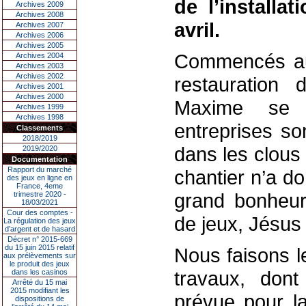
de l’installa
Archives 2009
Archives 2008
avril.
Archives 2007
Archives 2006
Archives 2005
Commencés au 
Archives 2004
Archives 2003
Archives 2002
restauration 
Archives 2001
Archives 2000
Maxime se p
Archives 1999
Archives 1998
entreprises so
Classements
2018/2019
dans les clous
2019/2020
Documentation
Rapport du marché
chantier n’a do
des jeux en ligne en
France, 4eme
grand bonheur 
trimestre 2020 -
18/03/2021
Cour des comptes -
de jeux, Jésus
La régulation des jeux
d’argent et de hasard
Décret n° 2015-669
du 15 juin 2015 relatif
Nous faisons l
aux prélèvements sur
le produit des jeux
travaux, dont
dans les casinos
Arrêté du 15 mai
2015 modifiant les
prévue pour la
dispositions de