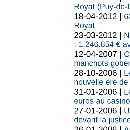
Royat (Puy-de-D
18-04-2012 |
6
Royat
23-03-2012 |
N
: 1.246.854 € a
12-04-2007 |
C
manchots gobent
28-10-2006 |
L
nouvelle ère de 
31-01-2006 |
L
euros au casino
27-01-2006 |
U
devant la justic
26-01-2006 |
A