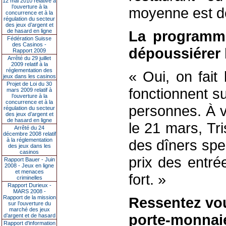
12 mai 2010 relative à
l’ouverture à la
moyenne est de
concurrence et à la
régulation du secteur
des jeux d’argent et
de hasard en ligne
La programma
Fédération Suisse
des Casinos -
dépoussiérer 
Rapport 2009
Arrêté du 29 juillet
2009 relatif à la
réglementation des
« Oui, on fai
jeux dans les casinos
Projet de Loi du 30
fonctionnent s
mars 2009 relatif à
l’ouverture à la
concurrence et à la
personnes. À v
régulation du secteur
des jeux d’argent et
de hasard en ligne
le 21 mars, Tri
Arrêté du 24
décembre 2008 relatif
à la réglementation
des dîners spe
des jeux dans les
casinos
prix des entré
Rapport Bauer - Juin
2008 - Jeux en ligne
et menaces
fort. »
criminelles
Rapport Durieux -
MARS 2008 -
Rapport de la mission
Ressentez vous
sur l’ouverture du
marché des jeux
porte-monnai
d’argent et de hasard
Rapport d'information