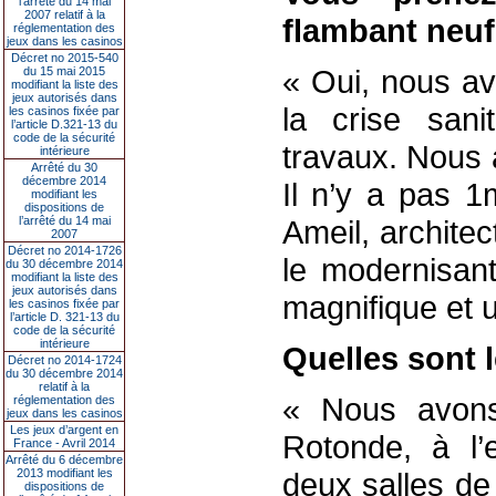
l’arrêté du 14 mai
2007 relatif à la
flambant neuf
réglementation des
jeux dans les casinos
Décret no 2015-540
« Oui, nous av
du 15 mai 2015
modifiant la liste des
jeux autorisés dans
la crise sani
les casinos fixée par
l’article D.321-13 du
code de la sécurité
travaux. Nous a
intérieure
Arrêté du 30
décembre 2014
Il n’y a pas 1m
modifiant les
dispositions de
l’arrêté du 14 mai
Ameil, architec
2007
Décret no 2014-1726
le modernisant
du 30 décembre 2014
modifiant la liste des
jeux autorisés dans
magnifique et 
les casinos fixée par
l’article D. 321-13 du
code de la sécurité
intérieure
Quelles sont 
Décret no 2014-1724
du 30 décembre 2014
relatif à la
« Nous avons
réglementation des
jeux dans les casinos
Les jeux d’argent en
Rotonde, à l
France - Avril 2014
Arrêté du 6 décembre
2013 modifiant les
deux salles de
dispositions de