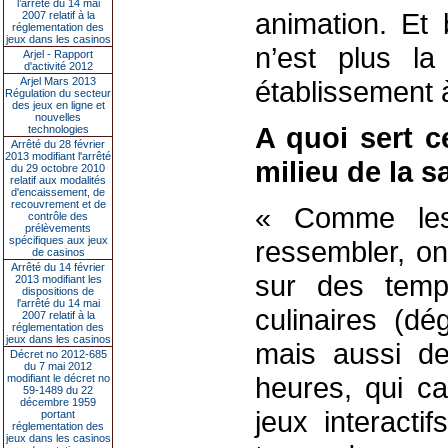
l’arrêté du 14 mai
animation. Et 
2007 relatif à la
réglementation des
jeux dans les casinos
n’est plus l
Arjel - Rapport
d'activité 2012
Arjel Mars 2013
établissement à
Régulation du secteur
des jeux en ligne et
nouvelles
A quoi sert 
technologies
Arrêté du 28 février
2013 modifiant l'arrêté
milieu de la sa
du 29 octobre 2010
relatif aux modalités
d'encaissement, de
recouvrement et de
« Comme les
contrôle des
prélèvements
spécifiques aux jeux
ressembler, on
de casinos
Arrêté du 14 février
sur des temp
2013 modifiant les
dispositions de
l'arrêté du 14 mai
culinaires (dé
2007 relatif à la
réglementation des
jeux dans les casinos
mais aussi de
Décret no 2012-685
du 7 mai 2012
heures, qui c
modifiant le décret no
59-1489 du 22
décembre 1959
jeux interacti
portant
réglementation des
jeux dans les casinos