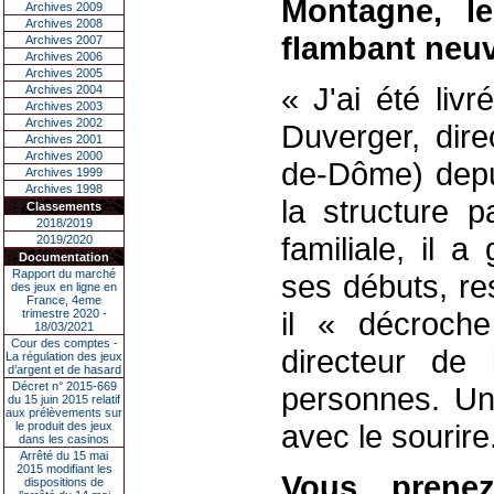
Montagne, le
Archives 2009
Archives 2008
flambant neuv
Archives 2007
Archives 2006
Archives 2005
« J'ai été liv
Archives 2004
Archives 2003
Archives 2002
Duverger, dir
Archives 2001
Archives 2000
de-Dôme) depui
Archives 1999
Archives 1998
la structure 
Classements
2018/2019
familiale, il 
2019/2020
Documentation
Rapport du marché
ses débuts, re
des jeux en ligne en
France, 4eme
il « décroch
trimestre 2020 -
18/03/2021
Cour des comptes -
directeur de 
La régulation des jeux
d’argent et de hasard
Décret n° 2015-669
personnes. Un 
du 15 juin 2015 relatif
aux prélèvements sur
avec le sourire
le produit des jeux
dans les casinos
Arrêté du 15 mai
2015 modifiant les
Vous prenez
dispositions de