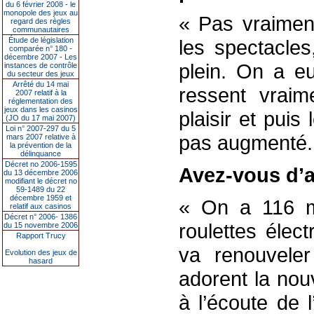
du 6 février 2008 - le
monopole des jeux au
« Pas vraiment
regard des règles
communautaires
Étude de législation
les spectacles
comparée n° 180 -
décembre 2007 - Les
plein. On a e
instances de contrôle
du secteur des jeux
Arrêté du 14 mai
ressent vraim
2007 relatif à la
réglementation des
jeux dans les casinos
plaisir et puis
(JO du 17 mai 2007)
Loi n° 2007-297 du 5
pas augmenté.
mars 2007 relative à
la prévention de la
délinquance
Décret no 2006-1595
Avez-vous d’a
du 13 décembre 2006
modifiant le décret no
59-1489 du 22
décembre 1959 et
« On a 116 m
relatif aux casinos
Décret n° 2006- 1386
roulettes élec
du 15 novembre 2006
Rapport Trucy
va renouvele
Evolution des jeux de
hasard
adorent la nou
à l’écoute de 