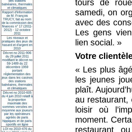
tours de roue
des stations
balnéaires, thermales
et climatiques
samedi, on org
Rapport d'information
de M. François
TRUCY, fait au nom
avec des cons
de la commission des
finances n° 17 (2011-
Les gens vien
2012) - 12 octobre
2011
Les niveaux et
lien social. »
pratiques des jeux de
hasard et d’argent en
2010
Décret no 2011-906
Votre clientèl
du 29 juillet 2011
modifiant le décret no
59-1489 du 22
« Les plus âgés
décembre 1959
portant
réglementation des
les jeunes jou
jeux dans les casinos
des stations
balnéaires, thermales
plaît. Aujourd
et climatiques
Décret no 2010-605
du 4 juin 2010 relatif à
au restaurant,
la proportion
maximale des
loisir où l’i
sommes versées en
moyenne aux joueurs
par les opérateurs
moment. Certai
agréés de paris
hippiques et de paris
sportifs en ligne
restaurant o
LOI no 2010-476 du