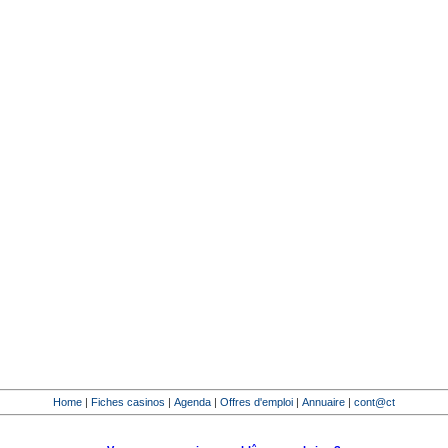
Home
|
Fiches casinos
|
Agenda
|
Offres d'emploi
|
Annuaire
|
cont@ct