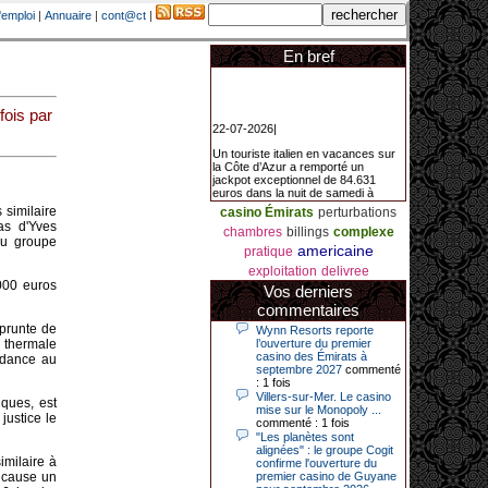
'emploi
|
Annuaire
|
cont@ct
|
En bref
fois par
22-07-2026|
Un touriste italien en vacances sur
la Côte d’Azur a remporté un
jackpot exceptionnel de 84.631
euros dans la nuit de samedi à
dimanche au Casino Barrière Le
Croisette à Cannes. Il s’agit d’un
similaire
casino Émirats
perturbations
nouveau record de gains de l’année
as d'Yves
chambres
billings
complexe
2026 pour cet établissement.
du groupe
americaine
pratique
exploitation
delivree
000 euros
Vos derniers
14-04-2026|
commentaires
Dimanche 12 avril 2026, cette date
mprunte de
Wynn Resorts reporte
restera gravée dans la mémoire de
n thermale
l’ouverture du premier
ce joueur du casino de Saint-Quay-
casino des Émirats à
endance au
Portrieux (Côtes-d’Armor).
septembre 2027
commenté
: 1 fois
Ce quinquagénaire, habitant Plouha
Villers-sur-Mer. Le casino
iques, est
mais souhaitant garder l’anonymat,
mise sur le Monopoly ...
a eu l’énorme surprise de décrocher
justice le
commenté : 1 fois
un jackpot record de 82 426 €.
"Les planètes sont
alignées" : le groupe Cogit
Le plus gros gain gagné depuis plus
imilaire à
confirme l'ouverture du
de 20 ans dans l’établissement.
n cause un
premier casino de Guyane