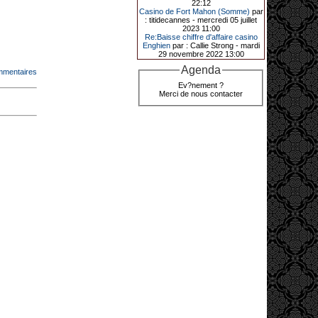
22:12
une machine à sous et a remporté
Casino de Fort Mahon (Somme)
par
4_ 239 €?!
: titidecannes - mercredi 05 juillet
2023 11:00
Re:Baisse chiffre d'affaire casino
Enghien
par : Callie Strong - mardi
29 novembre 2022 13:00
10-01-2026|
Agenda
Au « Kasino » de Fréhel, une
mmentaires
vacancière a décroché le jackpot
Ev?nement ?
en misant seulement 68
Merci de nous contacter
centimes. Elle remporte plus de
44 640 € grâce à la machine à
sous « Jin Ji Bao Xi ».
En ce début d’année 2026, le plus
gros jackpot du « Kasino » de
Fréhel a été décroché. Samedi 10
janvier en début de soirée,
l’heureuse gagnante, qui souhaite
garder l’anonymat, a remporté plus
de 44 640 € sur la machine à sous «
Jin Ji Bao Xi », installée en février
2025. La cliente, en vacances dans
la région, a misé 0,68 € avant de
remporter la somme. Un membre du
comité de direction, Flavie Jehan, lui
a remis le gain.