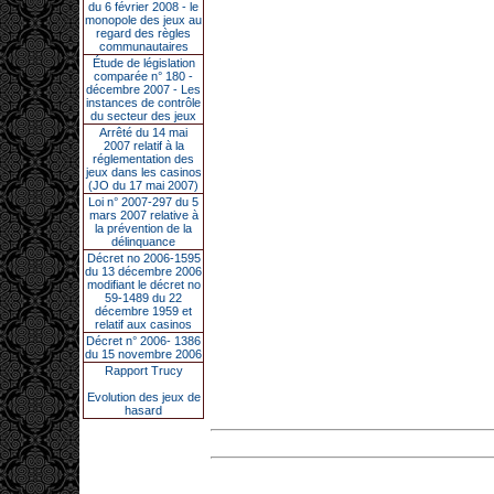
du 6 février 2008 - le
monopole des jeux au
regard des règles
communautaires
Étude de législation
comparée n° 180 -
décembre 2007 - Les
instances de contrôle
du secteur des jeux
Arrêté du 14 mai
2007 relatif à la
réglementation des
jeux dans les casinos
(JO du 17 mai 2007)
Loi n° 2007-297 du 5
mars 2007 relative à
la prévention de la
délinquance
Décret no 2006-1595
du 13 décembre 2006
modifiant le décret no
59-1489 du 22
décembre 1959 et
relatif aux casinos
Décret n° 2006- 1386
du 15 novembre 2006
Rapport Trucy
Evolution des jeux de
hasard