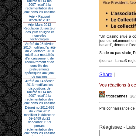
l’arrêté du 14 mai
2007 relatif à la
réglementation des
jeux dans les casinos
Arjel - Rapport
d'activité 2012
Arjel Mars 2013
Régulation du secteur
des jeux en ligne et
nouvelles
"Un Casino situé à c
technologies
jeunes notamment entr
Arrêté du 28 février
hasard", dénonce l'ass
2013 modifiant l'arrêté
du 29 octobre 2010
Stade ou pas stade, Pé
relatif aux modalités
d'encaissement, de
(source : france3-regio
recouvrement et de
contrôle des
prélèvements
spécifiques aux jeux
Share
|
de casinos
Arrêté du 14 février
Vos réactions à cet
2013 modifiant les
dispositions de
l'arrêté du 14 mai
2007 relatif à la
titidecannes
| 28
réglementation des
jeux dans les casinos
Décret no 2012-685
Pris connaissance de 
du 7 mai 2012
modifiant le décret no
59-1489 du 22
décembre 1959
portant
Réagissez - Lais
réglementation des
jeux dans les casinos