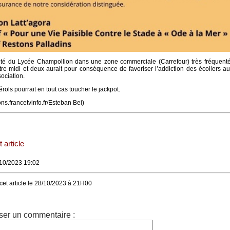
ôté du Lycée Champollion dans une zone commerciale (Carrefour) très fréquenté
e midi et deux aurait pour conséquence de favoriser l’addiction des écoliers a
ociation.
rols pourrait en tout cas toucher le jackpot.
ns.francetvinfo.fr/Esteban Bei)
 article
/10/2023 19:02
cet article le 28/10/2023 à 21H00
ser un commentaire :