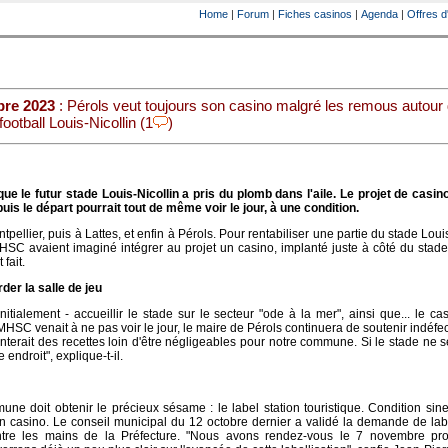
Home
|
Forum
|
Fiches casinos
|
Agenda
|
Offres d
bre 2023
: Pérols veut toujours son casino malgré les remous autour
football Louis-Nicollin (1
)
ue le futur stade Louis-Nicollin a pris du plomb dans l'aile. Le projet de casino
is le départ pourrait tout de même voir le jour, à une condition.
ellier, puis à Lattes, et enfin à Pérols. Pour rentabiliser une partie du stade Louis
MHSC avaient imaginé intégrer au projet un casino, implanté juste à côté du stad
 fait.
der la salle de jeu
nitialement - accueillir le stade sur le secteur "ode à la mer", ainsi que... le cas
HSC venait à ne pas voir le jour, le maire de Pérols continuera de soutenir indéfe
nterait des recettes loin d'être négligeables pour notre commune. Si le stade ne se
 endroit", explique-t-il.
mune doit obtenir le précieux sésame : le label station touristique. Condition si
un casino. Le conseil municipal du 12 octobre dernier a validé la demande de labe
ntre les mains de la Préfecture. "Nous avons rendez-vous le 7 novembre pr