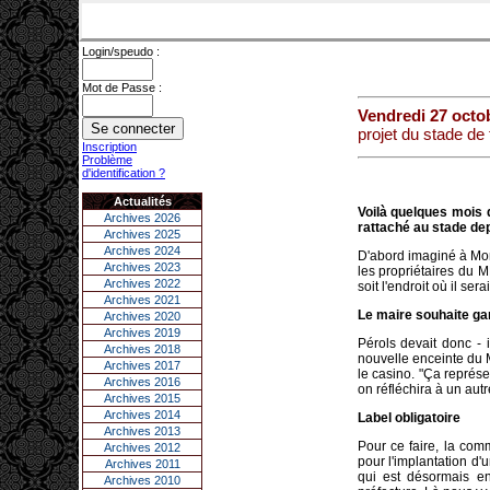
Login/speudo :
Mot de Passe :
Vendredi 27 octo
projet du stade de 
Inscription
Problème
d'identification ?
Actualités
Voilà quelques mois q
Archives 2026
rattaché au stade depu
Archives 2025
Archives 2024
D'abord imaginé à Montp
Archives 2023
les propriétaires du 
Archives 2022
soit l'endroit où il serait
Archives 2021
Le maire souhaite gar
Archives 2020
Archives 2019
Pérols devait donc - i
Archives 2018
nouvelle enceinte du M
Archives 2017
le casino. "Ça représe
Archives 2016
on réfléchira à un autre
Archives 2015
Archives 2014
Label obligatoire
Archives 2013
Pour ce faire, la com
Archives 2012
pour l'implantation d'
Archives 2011
qui est désormais e
Archives 2010