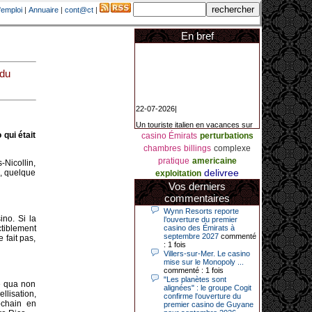
'emploi
|
Annuaire
|
cont@ct
|
En bref
 du
22-07-2026|
Un touriste italien en vacances sur
la Côte d’Azur a remporté un
 qui était
casino Émirats
perturbations
jackpot exceptionnel de 84.631
euros dans la nuit de samedi à
chambres
billings
complexe
dimanche au Casino Barrière Le
pratique
americaine
Croisette à Cannes. Il s’agit d’un
-Nicollin,
nouveau record de gains de l’année
delivree
e, quelque
exploitation
2026 pour cet établissement.
Vos derniers
commentaires
Wynn Resorts reporte
ino. Si la
14-04-2026|
l’ouverture du premier
ctiblement
casino des Émirats à
Dimanche 12 avril 2026, cette date
septembre 2027
commenté
 fait pas,
restera gravée dans la mémoire de
: 1 fois
ce joueur du casino de Saint-Quay-
Villers-sur-Mer. Le casino
Portrieux (Côtes-d’Armor).
mise sur le Monopoly ...
commenté : 1 fois
Ce quinquagénaire, habitant Plouha
"Les planètes sont
ne qua non
mais souhaitant garder l’anonymat,
alignées" : le groupe Cogit
a eu l’énorme surprise de décrocher
llisation,
confirme l'ouverture du
un jackpot record de 82 426 €.
ochain en
premier casino de Guyane