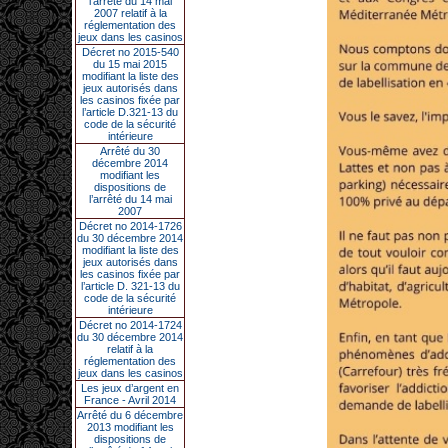
l’arrêté du 14 mai
2007 relatif à la
réglementation des
jeux dans les casinos
Décret no 2015-540
du 15 mai 2015
modifiant la liste des
jeux autorisés dans
les casinos fixée par
l’article D.321-13 du
code de la sécurité
intérieure
Arrêté du 30
décembre 2014
modifiant les
dispositions de
l’arrêté du 14 mai
2007
Décret no 2014-1726
du 30 décembre 2014
modifiant la liste des
jeux autorisés dans
les casinos fixée par
l’article D. 321-13 du
code de la sécurité
intérieure
Décret no 2014-1724
du 30 décembre 2014
relatif à la
réglementation des
jeux dans les casinos
Les jeux d’argent en
France - Avril 2014
Arrêté du 6 décembre
2013 modifiant les
dispositions de