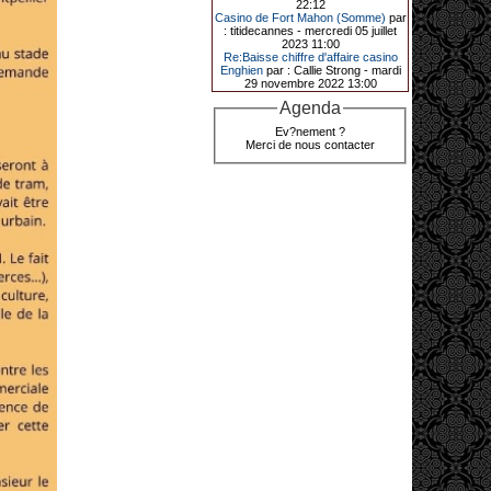
22:12
de décrocher un méga jackpot.
Casino de Fort Mahon (Somme)
par
: titidecannes - mercredi 05 juillet
Elle n’a misé que 88 centimes sur
2023 11:00
une machine à sous et a remporté
Re:Baisse chiffre d'affaire casino
4_ 239 €?!
Enghien
par : Callie Strong - mardi
29 novembre 2022 13:00
Agenda
10-01-2026|
Ev?nement ?
Merci de nous contacter
Au « Kasino » de Fréhel, une
vacancière a décroché le jackpot
en misant seulement 68
centimes. Elle remporte plus de
44 640 € grâce à la machine à
sous « Jin Ji Bao Xi ».
En ce début d’année 2026, le plus
gros jackpot du « Kasino » de
Fréhel a été décroché. Samedi 10
janvier en début de soirée,
l’heureuse gagnante, qui souhaite
garder l’anonymat, a remporté plus
de 44 640 € sur la machine à sous «
Jin Ji Bao Xi », installée en février
2025. La cliente, en vacances dans
la région, a misé 0,68 € avant de
remporter la somme. Un membre du
comité de direction, Flavie Jehan, lui
a remis le gain.