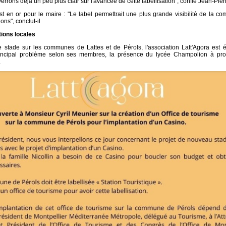
errons déjà un peu plus clair sur l'avancée de cette labellisation", confie Jean-Pier
st en or pour le maire : "Le label permettrait une plus grande visibilité de la c
ons", conclut-il
tions locales
 stade sur les communes de Lattes et de Pérols, l'association Latt'Agora est 
rincipal problème selon ses membres, la présence du lycée Champolion à pro
.