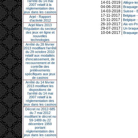
l’arrêté du 14 mai
14-01-2019 |
Allègre-l
2007 relatif à la
04-06-2018 |
Braquage d
réglementation des
14-03-2018 |
Suisse - 
jeux dans les casinos
17-11-2017 |
Belgique 
Arjel - Rapport
15-11-2017 |
Belgique -
d'activité 2012
26-10-2017 |
Aix-en-Pro
Arjel Mars 2013
29-07-2017 |
Un braque
Régulation du secteur
10-04-2017 |
des jeux en ligne et
Braquage r
nouvelles
technologies
Arrêté du 28 février
2013 modifiant l'arrêté
du 29 octobre 2010
relatif aux modalités
d'encaissement, de
recouvrement et de
contrôle des
prélèvements
spécifiques aux jeux
de casinos
Arrêté du 14 février
2013 modifiant les
dispositions de
l'arrêté du 14 mai
2007 relatif à la
réglementation des
jeux dans les casinos
Décret no 2012-685
du 7 mai 2012
modifiant le décret no
59-1489 du 22
décembre 1959
portant
réglementation des
jeux dans les casinos