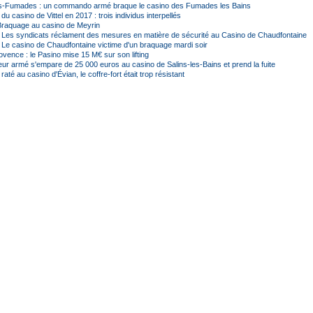
es-Fumades : un commando armé braque le casino des Fumades les Bains
u casino de Vittel en 2017 : trois individus interpellés
Braquage au casino de Meyrin
- Les syndicats réclament des mesures en matière de sécurité au Casino de Chaudfontaine
 Le casino de Chaudfontaine victime d'un braquage mardi soir
vence : le Pasino mise 15 M€ sur son lifting
ur armé s'empare de 25 000 euros au casino de Salins-les-Bains et prend la fuite
até au casino d'Évian, le coffre-fort était trop résistant