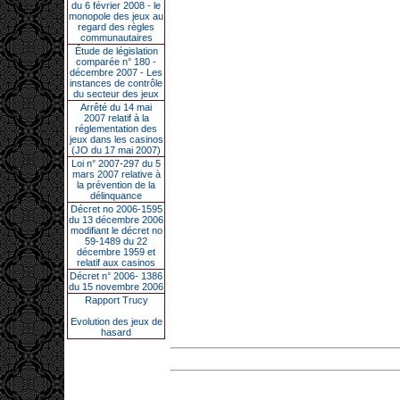
du 6 février 2008 - le
monopole des jeux au
regard des règles
communautaires
Étude de législation
comparée n° 180 -
décembre 2007 - Les
instances de contrôle
du secteur des jeux
Arrêté du 14 mai
2007 relatif à la
réglementation des
jeux dans les casinos
(JO du 17 mai 2007)
Loi n° 2007-297 du 5
mars 2007 relative à
la prévention de la
délinquance
Décret no 2006-1595
du 13 décembre 2006
modifiant le décret no
59-1489 du 22
décembre 1959 et
relatif aux casinos
Décret n° 2006- 1386
du 15 novembre 2006
Rapport Trucy
Evolution des jeux de
hasard