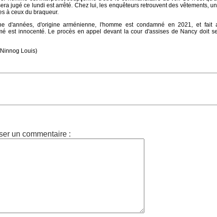
sera jugé ce lundi est arrêté. Chez lui, les enquêteurs retrouvent des vêtements, u
es à ceux du braqueur.
ne d'années, d'origine arménienne, l'homme est condamné en 2021, et fait 
é est innocenté. Le procès en appel devant la cour d'assises de Nancy doit se
r/Ninnog Louis)
ser un commentaire :