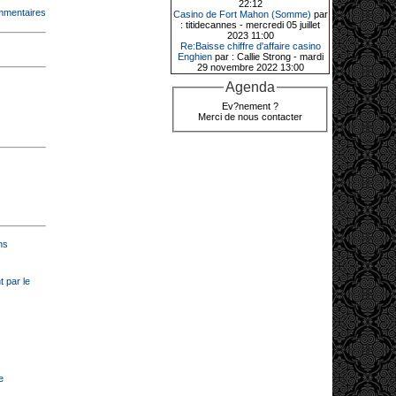
22:12
de décrocher un méga jackpot.
mmentaires
Casino de Fort Mahon (Somme)
par
: titidecannes - mercredi 05 juillet
Elle n’a misé que 88 centimes sur
2023 11:00
une machine à sous et a remporté
Re:Baisse chiffre d'affaire casino
4_ 239 €?!
Enghien
par : Callie Strong - mardi
29 novembre 2022 13:00
Agenda
10-01-2026|
Ev?nement ?
Merci de nous contacter
Au « Kasino » de Fréhel, une
vacancière a décroché le jackpot
en misant seulement 68
centimes. Elle remporte plus de
44 640 € grâce à la machine à
sous « Jin Ji Bao Xi ».
En ce début d’année 2026, le plus
gros jackpot du « Kasino » de
Fréhel a été décroché. Samedi 10
janvier en début de soirée,
l’heureuse gagnante, qui souhaite
ns
garder l’anonymat, a remporté plus
de 44 640 € sur la machine à sous «
Jin Ji Bao Xi », installée en février
 par le
2025. La cliente, en vacances dans
la région, a misé 0,68 € avant de
remporter la somme. Un membre du
comité de direction, Flavie Jehan, lui
a remis le gain.
e