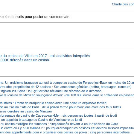
Charte des co
z être inscrits pour poster un commentaire.
du casino de Vittel en 2017 : trois individus interpellés
20.000€ dérobés dans un casino
 ans. Un troisième braquage au fusil à pompe au casino de Forges-les-Eaux en moins de 10 a
artouche, propriétaire de 42 casinos : Ses anecdotes géniales (coffre, braquages, rumeurs)
nghien-les-Bains : la Cgt Barrière réclame une réaction de la direction
é du casino de Mimizan soupçonné d'avoir volé 100 000 euros dans le coffre-fort en passant
e
s-Bains : il tente de braquer le casino avec une ceinture explosive factice
e au Casino Café de Paris : de la prison ferme pour avoir joué avec des faux billets
uros dérobés au casino de Mimizan
 braquage du casino de Cayeux-sur-Mer : six personnes jugées à partir de jeudi
 en appel du braquage du Casino de Vittel ouvre ce lundi
du casino d'Allègre-les-fumades : cinq accusés devant la cour d’assises du Gard
i, le coffre où il y a 50 millions !" : pourquoi arnaquer les casinos est devenu mission impossibl
aient des appartements pour y organiser des parties de poker : cinq personnes interpellées