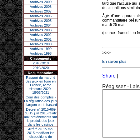
Archives 2009
tard que l'accusé qui 
Archives 2008
des munitions similair
Archives 2007
Âgé d'une quarantai
Archives 2006
commanditaire présum
Archives 2005
mardi 25 mai.
Archives 2004
Archives 2003
(source : francebleu.f
Archives 2002
Archives 2001
Archives 2000
Archives 1999
>>>
Archives 1998
Classements
En savoir plus
2018/2019
2019/2020
Documentation
Share
|
Rapport du marché
des jeux en ligne en
France, 4eme
Réagissez - Lais
trimestre 2020 -
18/03/2021
Cour des comptes -
La régulation des jeux
d’argent et de hasard
Décret n° 2015-669
du 15 juin 2015 relatif
aux prélèvements sur
le produit des jeux
dans les casinos
Arrêté du 15 mai
2015 modifiant les
dispositions de