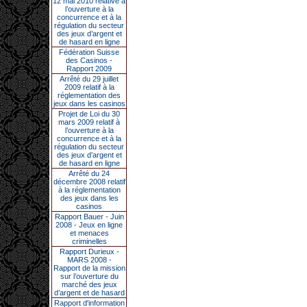
12 mai 2010 relative à
l’ouverture à la
concurrence et à la
régulation du secteur
des jeux d’argent et
de hasard en ligne
Fédération Suisse
des Casinos -
Rapport 2009
Arrêté du 29 juillet
2009 relatif à la
réglementation des
jeux dans les casinos
Projet de Loi du 30
mars 2009 relatif à
l’ouverture à la
concurrence et à la
régulation du secteur
des jeux d’argent et
de hasard en ligne
Arrêté du 24
décembre 2008 relatif
à la réglementation
des jeux dans les
casinos
Rapport Bauer - Juin
2008 - Jeux en ligne
et menaces
criminelles
Rapport Durieux -
MARS 2008 -
Rapport de la mission
sur l’ouverture du
marché des jeux
d’argent et de hasard
Rapport d'information