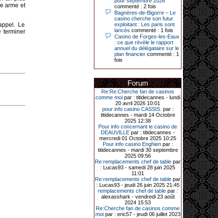
pour septembre 2026
Le plus gros gain gagné depuis plus
ne arme et
commenté : 2 fois
de 20 ans dans l’établissement.
Bagnères-de-Bigorre – Le
casino cherche son futur
appel. Le
exploitant : Les paris sont
lancés
commenté : 1 fois
 terminer
Casino de Forges-les-Eaux
31-03-2026|
: ce que révèle le rapport
annuel du délégataire sur le
Série de jackpots au casino JOA de
plan financier
commenté : 1
Gujan-Mestras : ce mois de mars a
fois
été fructueux pour quelques
joueurs. D’abord avec 44 207 euros
remportés le dimanche 22 mars sur
une machine à sous pour une mise
Forum
initiale de 5,28 €. Puis quelques
jours plus tard, le vendredi 27 mars,
Re:Re:Cherche fan de casinos
un joueur a décroché 12 086 euros
comme moi
par : titidecannes - lundi
sur une autre machine à sous.
20 avril 2026 10:01
pour info casino CASSIS.
par :
Enfin, troisième et dernier jackpot,
titidecannes - mardi 14 Octobre
record cette fois-ci, le samedi 28
2025 12:38
mars dernier. Quelque 111 322
Pour info concernant le casino de
euros ont été remportés sur la table
DEAUVILLE
par : titidecannes -
d’Ultimate Texas Hold’em Poker,
mercredi 01 Octobre 2025 10:25
grâce à une mise de 5 euros sur la
Pour info casino Enghien
par :
case bonus et une quinte flush
titidecannes - mardi 30 septembre
royale. Ces gains ont été annoncés
2025 09:56
dans un communiqué diffusé par le
Re:remplacements chef de table
par
casino ce lundi 30 mars en soirée.
: Lucas93 - samedi 28 juin 2025
11:01
Re:remplacements chef de table
par
: Lucas93 - jeudi 26 juin 2025 21:45
remplacements chef de table
par :
11-01-2026|
alexasshark - vendredi 23 août
2024 15:53
Dimanche 11 janvier, en soirée, une
Re:Cherche fan de casinos comme
cliente retraitée de 78 ans, habitant
moi
par : eric57 - jeudi 06 juillet 2023
Trémuson, a eu l’énorme surprise