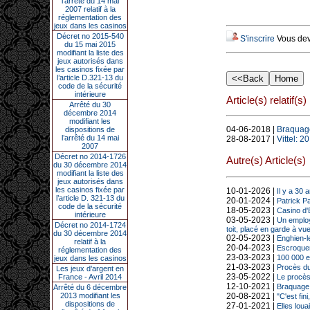
l’arrêté du 14 mai
2007 relatif à la
réglementation des
jeux dans les casinos
Décret no 2015-540
S'inscrire
Vous deve
du 15 mai 2015
modifiant la liste des
jeux autorisés dans
les casinos fixée par
l’article D.321-13 du
code de la sécurité
intérieure
Article(s) relatif(s)
Arrêté du 30
décembre 2014
modifiant les
04-06-2018 |
Braquage 
dispositions de
l’arrêté du 14 mai
28-08-2017 |
Vittel: 
2007
Décret no 2014-1726
Autre(s) Article(s)
du 30 décembre 2014
modifiant la liste des
jeux autorisés dans
les casinos fixée par
10-01-2026 |
Il y a 30
l’article D. 321-13 du
20-01-2024 |
Patrick P
code de la sécurité
18-05-2023 |
Casino d'E
intérieure
03-05-2023 |
Un employ
Décret no 2014-1724
toit, placé en garde à vu
du 30 décembre 2014
02-05-2023 |
Enghien-le
relatif à la
20-04-2023 |
Escroqueri
réglementation des
23-03-2023 |
100 000 e
jeux dans les casinos
21-03-2023 |
Procès du
Les jeux d’argent en
23-05-2022 |
Le procès
France - Avril 2014
12-10-2021 |
Braquage 
Arrêté du 6 décembre
20-08-2021 |
2013 modifiant les
"C'est fin
dispositions de
27-01-2021 |
Elles lou