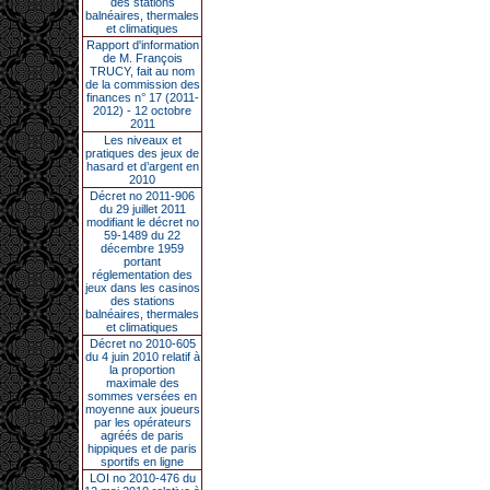
des stations
balnéaires, thermales
et climatiques
Rapport d'information
de M. François
TRUCY, fait au nom
de la commission des
finances n° 17 (2011-
2012) - 12 octobre
2011
Les niveaux et
pratiques des jeux de
hasard et d’argent en
2010
Décret no 2011-906
du 29 juillet 2011
modifiant le décret no
59-1489 du 22
décembre 1959
portant
réglementation des
jeux dans les casinos
des stations
balnéaires, thermales
et climatiques
Décret no 2010-605
du 4 juin 2010 relatif à
la proportion
maximale des
sommes versées en
moyenne aux joueurs
par les opérateurs
agréés de paris
hippiques et de paris
sportifs en ligne
LOI no 2010-476 du