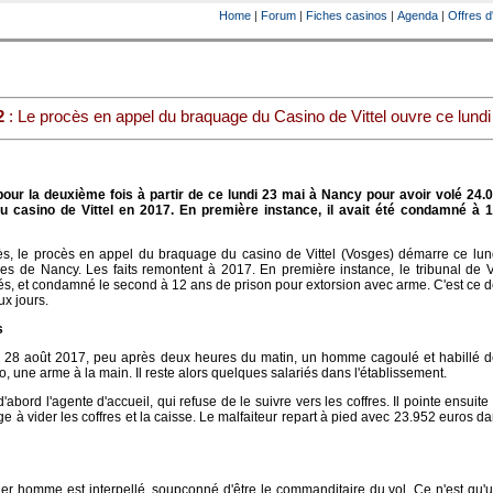
Home
|
Forum
|
Fiches casinos
|
Agenda
|
Offres d
2
: Le procès en appel du braquage du Casino de Vittel ouvre ce lundi
ur la deuxième fois à partir de ce lundi 23 mai à Nancy pour avoir volé 24.
u casino de Vittel en 2017. En première instance, il avait été condamné à 
ès, le procès en appel du braquage du casino de Vittel (Vosges) démarre ce lun
ses de Nancy. Les faits remontent à 2017. En première instance, le tribunal de Vi
és, et condamné le second à 12 ans de prison pour extorsion avec arme. C'est ce d
x jours.
s
 28 août 2017, peu après deux heures du matin, un homme cagoulé et habillé de 
o, une arme à la main. Il reste alors quelques salariés dans l'établissement.
bord l'agente d'accueil, qui refuse de le suivre vers les coffres. Il pointe ensuit
blige à vider les coffres et la caisse. Le malfaiteur repart à pied avec 23.952 euros d
r homme est interpellé, soupçonné d'être le commanditaire du vol. Ce n'est qu'