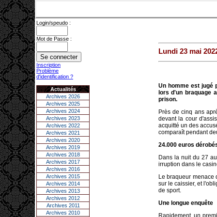
Login/speudo :
Mot de Passe :
Lundi 23 mai 202
Inscription
Problème
d'identification ?
Un homme est jugé po
Actualités
lors d'un braquage a
Archives 2026
prison.
Archives 2025
Archives 2024
Près de cinq ans apr
Archives 2023
devant la cour d'assi
acquitté un des accus
Archives 2022
comparaît pendant deu
Archives 2021
Archives 2020
24.000 euros dérobé
Archives 2019
Archives 2018
Dans la nuit du 27 au
Archives 2017
irruption dans le casin
Archives 2016
Archives 2015
Le braqueur menace d'a
sur le caissier, et l'o
Archives 2014
de sport.
Archives 2013
Archives 2012
Une longue enquête
Archives 2011
Archives 2010
Rapidement, un premie