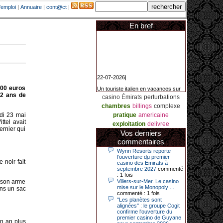
'emploi
|
Annuaire
|
cont@ct
|
En bref
22-07-2026|
Un touriste italien en vacances sur
000 euros
la Côte d’Azur a remporté un
12 ans de
casino Émirats
perturbations
jackpot exceptionnel de 84.631
euros dans la nuit de samedi à
chambres
billings
complexe
dimanche au Casino Barrière Le
di 23 mai
pratique
americaine
Croisette à Cannes. Il s’agit d’un
nouveau record de gains de l’année
ttel avait
exploitation
delivree
2026 pour cet établissement.
ernier qui
Vos derniers
commentaires
Wynn Resorts reporte
14-04-2026|
l’ouverture du premier
noir fait
casino des Émirats à
Dimanche 12 avril 2026, cette date
septembre 2027
commenté
restera gravée dans la mémoire de
: 1 fois
ce joueur du casino de Saint-Quay-
e son arme
Villers-sur-Mer. Le casino
Portrieux (Côtes-d’Armor).
mise sur le Monopoly ...
ans un sac
commenté : 1 fois
Ce quinquagénaire, habitant Plouha
"Les planètes sont
mais souhaitant garder l’anonymat,
alignées" : le groupe Cogit
a eu l’énorme surprise de décrocher
confirme l'ouverture du
un jackpot record de 82 426 €.
premier casino de Guyane
un an plus