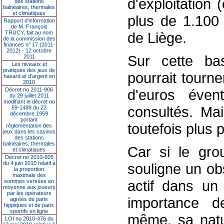
d'exploitation 
des stations
balnéaires, thermales
et climatiques
plus de 1.100
Rapport d'information
de M. François
TRUCY, fait au nom
de Liège.
de la commission des
finances n° 17 (2011-
2012) - 12 octobre
Sur cette base
2011
Les niveaux et
pratiques des jeux de
pourrait tourne
hasard et d’argent en
2010
Décret no 2011-906
d'euros éven
du 29 juillet 2011
modifiant le décret no
consultés. Mai
59-1489 du 22
décembre 1959
portant
toutefois plus 
réglementation des
jeux dans les casinos
des stations
balnéaires, thermales
Car si le gro
et climatiques
Décret no 2010-605
du 4 juin 2010 relatif à
souligne un ob
la proportion
maximale des
actif dans un
sommes versées en
moyenne aux joueurs
par les opérateurs
importance de
agréés de paris
hippiques et de paris
sportifs en ligne
même, sa natu
LOI no 2010-476 du