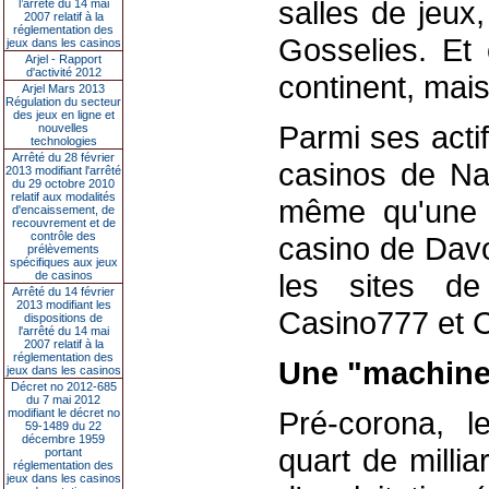
salles de jeux
l’arrêté du 14 mai
2007 relatif à la
réglementation des
Gosselies. Et 
jeux dans les casinos
Arjel - Rapport
d'activité 2012
continent, mai
Arjel Mars 2013
Régulation du secteur
des jeux en ligne et
Parmi ses actif
nouvelles
technologies
Arrêté du 28 février
casinos de Na
2013 modifiant l'arrêté
du 29 octobre 2010
relatif aux modalités
même qu'une pa
d'encaissement, de
recouvrement et de
contrôle des
casino de Davo
prélèvements
spécifiques aux jeux
les sites d
de casinos
Arrêté du 14 février
2013 modifiant les
Casino777 et C
dispositions de
l'arrêté du 14 mai
2007 relatif à la
réglementation des
Une "machine 
jeux dans les casinos
Décret no 2012-685
du 7 mai 2012
Pré-corona, le
modifiant le décret no
59-1489 du 22
décembre 1959
quart de milli
portant
réglementation des
jeux dans les casinos