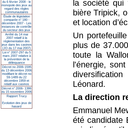
la société qui
du 6 février 2008 - le
monopole des jeux au
regard des règles
bière Tripick, 
communautaires
Étude de législation
et location d’é
comparée n° 180 -
décembre 2007 - Les
instances de contrôle
du secteur des jeux
Un portefeuill
Arrêté du 14 mai
2007 relatif à la
réglementation des
plus de 37.000
jeux dans les casinos
(JO du 17 mai 2007)
toute la Wallo
Loi n° 2007-297 du 5
mars 2007 relative à
la prévention de la
l'énergie, son
délinquance
Décret no 2006-1595
du 13 décembre 2006
diversificat
modifiant le décret no
59-1489 du 22
décembre 1959 et
Léonard.
relatif aux casinos
Décret n° 2006- 1386
du 15 novembre 2006
La direction r
Rapport Trucy
Evolution des jeux de
hasard
Emmanuel Mewis
été candidate 