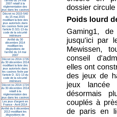
l’arrêté du 14 mai
2007 relatif à la
dossier circule
réglementation des
jeux dans les casinos
Décret no 2015-540
Poids lourd d
du 15 mai 2015
modifiant la liste des
jeux autorisés dans
les casinos fixée par
Gaming1, de 
l’article D.321-13 du
code de la sécurité
intérieure
jusqu'ici par 
Arrêté du 30
décembre 2014
modifiant les
Mewissen, to
dispositions de
l’arrêté du 14 mai
2007
conseil d'adm
Décret no 2014-1726
du 30 décembre 2014
elles ont const
modifiant la liste des
jeux autorisés dans
les casinos fixée par
des jeux de ha
l’article D. 321-13 du
code de la sécurité
intérieure
jeux lancée
Décret no 2014-1724
du 30 décembre 2014
désormais pl
relatif à la
réglementation des
jeux dans les casinos
couplés à près
Les jeux d’argent en
France - Avril 2014
Arrêté du 6 décembre
de paris en l
2013 modifiant les
dispositions de