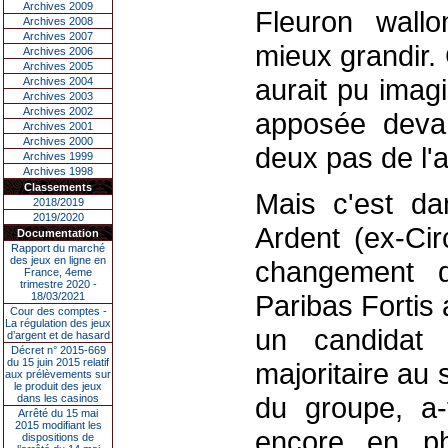
Archives 2009
Fleuron wall
Archives 2008
Archives 2007
mieux grandir.
Archives 2006
Archives 2005
aurait pu imag
Archives 2004
Archives 2003
Archives 2002
apposée devan
Archives 2001
Archives 2000
deux pas de l'a
Archives 1999
Archives 1998
Classements
Mais c'est dan
2018/2019
2019/2020
Ardent (ex-Cir
Documentation
Rapport du marché
des jeux en ligne en
changement 
France, 4eme
trimestre 2020 -
Paribas Fortis
18/03/2021
Cour des comptes -
La régulation des jeux
un candidat 
d’argent et de hasard
Décret n° 2015-669
du 15 juin 2015 relatif
majoritaire au
aux prélèvements sur
le produit des jeux
du groupe, a-
dans les casinos
Arrêté du 15 mai
2015 modifiant les
encore en ph
dispositions de