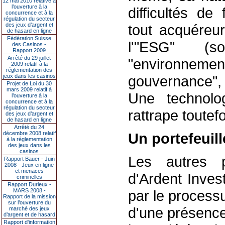
12 mai 2010 relative à
l’ouverture à la
difficultés de
concurrence et à la
régulation du secteur
des jeux d’argent et
tout acquéreu
de hasard en ligne
Fédération Suisse
l'"ESG" (s
des Casinos -
Rapport 2009
Arrêté du 29 juillet
"environn
2009 relatif à la
réglementation des
jeux dans les casinos
gouvernance", 
Projet de Loi du 30
mars 2009 relatif à
Une technolo
l’ouverture à la
concurrence et à la
régulation du secteur
rattrape toutef
des jeux d’argent et
de hasard en ligne
Arrêté du 24
décembre 2008 relatif
Un portefeuill
à la réglementation
des jeux dans les
casinos
Les autres p
Rapport Bauer - Juin
2008 - Jeux en ligne
et menaces
d'Ardent Inves
criminelles
Rapport Durieux -
MARS 2008 -
par le processu
Rapport de la mission
sur l’ouverture du
d'une présence
marché des jeux
d’argent et de hasard
Rapport d'information