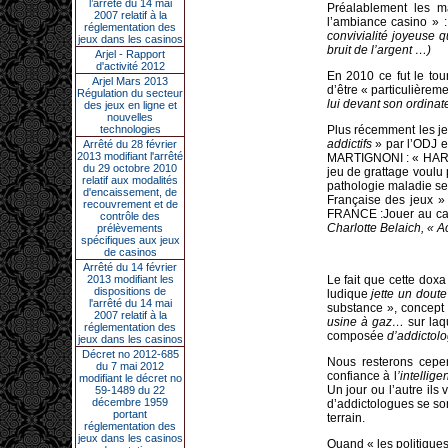
l’arrêté du 14 mai
Préalablement les m
2007 relatif à la
l’ambiance casino » 
réglementation des
convivialité joyeuse q
jeux dans les casinos
bruit de l’argent …)
Arjel - Rapport
d'activité 2012
En 2010 ce fut le tou
Arjel Mars 2013
d’être « particulièrem
Régulation du secteur
lui devant son ordinat
des jeux en ligne et
nouvelles
technologies
Plus récemment les j
addictifs
» par l’ODJ e
Arrêté du 28 février
2013 modifiant l'arrêté
MARTIGNONI : « HARO
du 29 octobre 2010
jeu de grattage voulu
relatif aux modalités
pathologie maladie se
d'encaissement, de
Française des jeux »
recouvrement et de
FRANCE :Jouer au casi
contrôle des
Charlotte Belaich, « Ac
prélèvements
spécifiques aux jeux
de casinos
Arrêté du 14 février
2013 modifiant les
Le fait que cette doxa
dispositions de
ludique
jette un doute
l'arrêté du 14 mai
substance », concept 
2007 relatif à la
usine à gaz…
sur laq
réglementation des
composée
d’addictol
jeux dans les casinos
Décret no 2012-685
Nous resterons cepen
du 7 mai 2012
confiance à l
’intellige
modifiant le décret no
Un jour ou l’autre ils
59-1489 du 22
décembre 1959
d’addictologues se so
portant
terrain.
réglementation des
jeux dans les casinos
Quand « les politiques