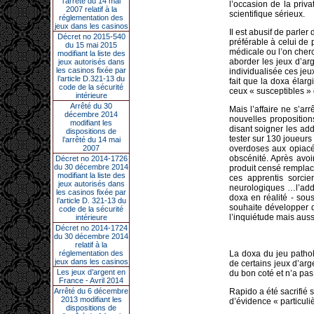
l’arrêté du 14 mai
l’occasion de la priv
2007 relatif à la
scientifique sérieux.
réglementation des
jeux dans les casinos
Il est abusif de parle
Décret no 2015-540
préférable à celui de 
du 15 mai 2015
médicale ou l’on cherc
modifiant la liste des
aborder les jeux d’ar
jeux autorisés dans
les casinos fixée par
individualisée ces je
l’article D.321-13 du
fait que la doxa élar
code de la sécurité
ceux « susceptibles » d
intérieure
Arrêté du 30
Mais l’affaire ne s’ar
décembre 2014
nouvelles propositio
modifiant les
disant soigner les ad
dispositions de
tester sur 130 joueur
l’arrêté du 14 mai
2007
overdoses aux opiacé
obscénité. Après avoir
Décret no 2014-1726
du 30 décembre 2014
produit censé remplacer
modifiant la liste des
ces apprentis sorcie
jeux autorisés dans
neurologiques …l’addic
les casinos fixée par
doxa en réalité - sou
l’article D. 321-13 du
souhaite développer d
code de la sécurité
l’inquiétude mais auss
intérieure
Décret no 2014-1724
du 30 décembre 2014
relatif à la
réglementation des
La doxa du jeu patho
jeux dans les casinos
de certains jeux d’arg
Les jeux d’argent en
du bon coté et n’a pas
France - Avril 2014
Arrêté du 6 décembre
Rapido a été sacrifié 
2013 modifiant les
d’évidence « particuli
dispositions de