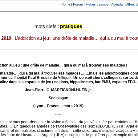
Home
|
Forum
|
Fiches casinos
|
Agenda
|
Offres d
mots clefs :
pratiques
 2019
: L’addiction au jeu : une drôle de maladie… qui a du mal à tro
ction au jeu : une drôle de maladie… qui a du mal à trouver ses malades !
e maladie…. qui a du mal à trouver ses malades…….mais les addictologues cont
ment à l’hôpital Paul Brousse de Villejuif
. Un conseil chers collègues, sortez d
, allez dans les espaces de jeu ( casinos, hippodromes, bar PMU, espaces FDJ…
Jean-Pierre G. MARTIGNONI-HUTIN jr.
Sociologue
(Lyon – France – mars 2019)
-----
ntervenus pour dénoncer la vision médicale du jeu véhiculée par certains addic
atres….. En quelques années de l’Observatoire des jeux (ODJ/BERCY) à l’Arjel e
 santé et de multiples structures, instituts… cette
doxa
aux multiples visages a « c
es Jeux de Hasard et d’Argent ( JHA) et continue de proliférer par exemple dern