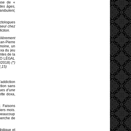
ause de «
 des âges,
anibulent,
ictologues
 seul chez
iction.
ulièrement
ean-Pierre
moine, un
oxa du jeu
ntes de la
INO LÉGAL
9/2018)
(*)
4,15)
’addiction
ction sans
ques
d’une
ette doxa,
. Faisons
iers mois.
r beaucoup
cherche de
istique et