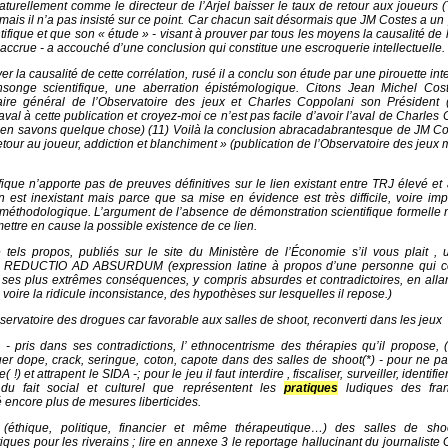
turellement comme le directeur de l’Arjel baisser le taux de retour aux joueurs (
mais il n’a pas insisté sur ce point. Car chacun sait désormais que JM Costes a u
ifique et que son « étude » - visant à prouver par tous les moyens la causalité de 
accrue - a accouché d’une conclusion qui constitue une escroquerie intellectuelle.
 la causalité de cette corrélation, rusé il a conclu son étude par une pirouette inte
songe scientifique, une aberration épistémologique. Citons Jean Michel Cos
taire général de l’Observatoire des jeux et Charles Coppolani son Président (
al à cette publication et croyez-moi ce n’est pas facile d’avoir l’aval de Charles
 en savons quelque chose) (11) Voilà la conclusion abracadabrantesque de JM Co
tour au joueur, addiction et blanchiment » (publication de l’Observatoire des jeux 
tifique n’apporte pas de preuves définitives sur le lien existant entre TRJ élevé et 
 est inexistant mais parce que sa mise en évidence est très difficile, voire im
 méthodologique. L’argument de l’absence de démonstration scientifique formelle
ttre en cause la possible existence de ce lien.
 tels propos, publiés sur le site du Ministère de l’Économie s’il vous plait ,
 : REDUCTIO AD ABSURDUM (expression latine à propos d’une personne qui c
ses plus extrêmes conséquences, y compris absurdes et contradictoires, en alla
 voire la ridicule inconsistance, des hypothèses sur lesquelles il repose.)
bservatoire des drogues car favorable aux salles de shoot, reconverti dans les jeux
 - pris dans ses contradictions, l’ ethnocentrisme des thérapies qu’il propose, 
buer dope, crack, seringue, coton, capote dans des salles de shoot(*) - pour ne p
 et attrapent le SIDA -; pour le jeu il faut interdire , fiscaliser, surveiller, identifie
u fait social et culturel que représentent les
pratiques
ludiques des fran
 encore plus de mesures liberticides.
 (éthique, politique, financier et même thérapeutique…) des salles de sho
ues pour les riverains ; lire en annexe 3 le reportage hallucinant du journaliste