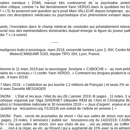
oubles mentaux ( DSM), manuel très controversé de la psychiatrie améric
nière critique, comme l’a fait dernièrement Yann VERDO dans le quotidien les E
? » ( 5) Ils poseront une question qu’a posé Marc VALLEUR depuis longtemps :
qu’
ans ces descriptions médicales ou psychiatrique d’un phénomène existant depui
)
ards, l’inscription dans le champ médical de conduites qui préalablement releva
social
issu des représentations dominantes duquel émerge la figure du joueur pat
e ? » ( à suivre)
------
martignoni-hutin jr.sociologue, mars 2019, université lumière Lyon 2, ISH, Centre 
Weber(CMW)UMR 5283, équipe TIPO, ISH, Lyon, France.
orbonne le 11 mars 2019 par la neurologue Jocelyne « CABOCHE » - au nom prédes
maine du « cerveau » ! ( confer Yann VERDO , « Comment les drogues piratent le c
ts , II mars 2019)
27 Mars 2019 : « l’addiction au jeu touche 1,2 millions de Français ( et seuls 2% se
ter.fr avec Danielle MESSAGER
IGNONI :
:
L’Etat et les jeux, l’état du jeu (II) ( janvier 2019, I8 pages , 11 notes, 3
 colloque organisé par Olga GIVERNET (députée REM de l’Ain) et Christophe
dos) à l’Assemblée nationale le 30 novembre 2018 =
« Jeux d’argent : enjeux et a
(publié sur : lescasinos.org 7/1/2019) voir extrait de l’article en annexe 1 =
TIGNONI
:
Paris : cercle de jeux/salles de shoot
=
Oui aux
salles de shoot
, non au
12 pages, 23 notes, 3 annexes) ( publié sur : lescasinos.org du 14/2/2019; CAS
19)
= Oui aux salles de shoot, non aux clubs de jeu …oui au pétard, au coffee
… ; non à la clope, au vin, au Ricard ( qui a augmenté de 10% avec la loi alimenta