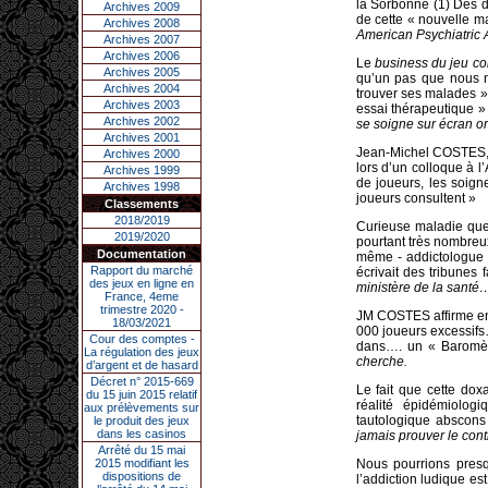
la Sorbonne (1) Des diz
Archives 2009
de cette « nouvelle ma
Archives 2008
American Psychiatric A
Archives 2007
Archives 2006
Le
business du jeu co
Archives 2005
qu’un pas que nous n
Archives 2004
trouver ses malades » 
Archives 2003
essai thérapeutique »
Archives 2002
se soigne sur écran or
Archives 2001
Jean-Michel COSTES, 
Archives 2000
lors d’un colloque à l
Archives 1999
de joueurs, les soig
Archives 1998
joueurs consultent »
Classements
2018/2019
Curieuse maladie que
2019/2020
pourtant très nombreu
Documentation
même - addictologue r
Rapport du marché
écrivait des tribunes 
des jeux en ligne en
ministère de la santé…
France, 4eme
trimestre 2020 -
JM COSTES affirme en e
18/03/2021
000 joueurs excessif
Cour des comptes -
dans…. un « Baromètr
La régulation des jeux
cherche.
d’argent et de hasard
Décret n° 2015-669
Le fait que cette dox
du 15 juin 2015 relatif
réalité épidémiologi
aux prélèvements sur
tautologique abscons
le produit des jeux
dans les casinos
jamais prouver le cont
Arrêté du 15 mai
2015 modifiant les
Nous pourrions pres
dispositions de
l’addiction ludique e