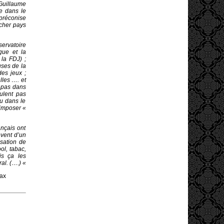
 Guillaume
e dans le
préconise
…cher pays
servatoire
gue et la
 la FDJ) ;
uses de la
des jeux ;
lles …. et
 pas dans
ulent pas
eu dans le
 imposer «
nçais ont
êvent d’un
isation de
ol, tabac,
is ça les
al. (….) «
Max