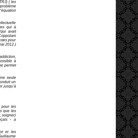
TRJ) ( les
n problème
l’équation
llectuelle
tes qui à
qui avait
 Coppolani
stes pour
mai 2012.)
addiction,
possible à
 ne permet
 une seule
onduit un
nt jusqu’à
( pour les
as que les
r, soigner)
çais - a
ot et les
 Guillaume