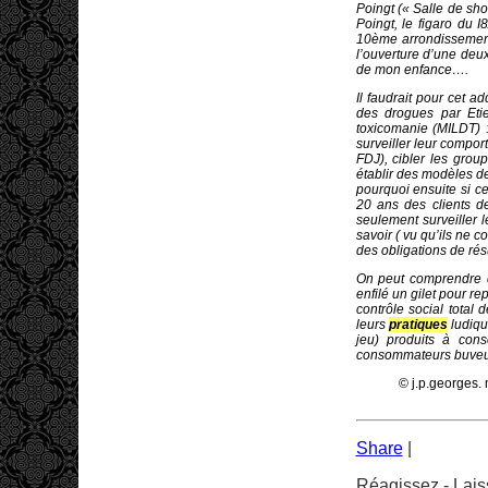
Poingt (« Salle de sho
Poingt, le figaro du 
10ème arrondissement
l’ouverture d’une deu
de mon enfance….
Il faudrait pour cet ad
des drogues
par Eti
toxicomanie (MILDT)
surveiller leur compor
FDJ), cibler les grou
établir des modèles de
pourquoi ensuite si c
20 ans des clients d
seulement surveiller 
savoir ( vu qu’ils ne c
des obligations de résu
On peut comprendre d
enfilé un gilet pour r
contrôle social total 
leurs
pratiques
ludique
jeu) produits à con
consommateurs buveurs
© j.p.georges. 
Share
|
Réagissez - Lais