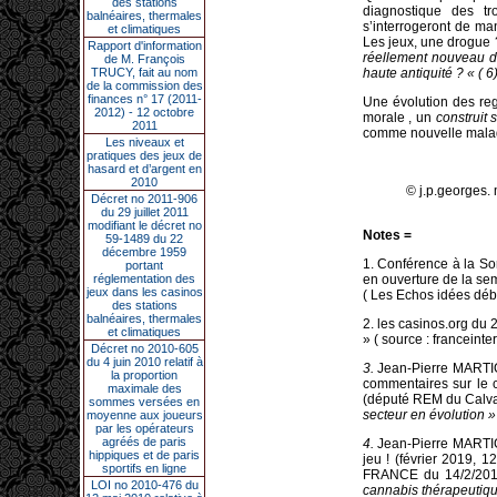
des stations
diagnostique des tr
balnéaires, thermales
s’interrogeront de ma
et climatiques
Les jeux, une drogue 
Rapport d'information
réellement nouveau d
de M. François
TRUCY, fait au nom
haute antiquité ? « ( 6
de la commission des
finances n° 17 (2011-
Une évolution des reg
2012) - 12 octobre
morale , un
construit 
2011
comme nouvelle maladi
Les niveaux et
pratiques des jeux de
hasard et d’argent en
2010
© j.p.georges. 
Décret no 2011-906
du 29 juillet 2011
modifiant le décret no
Notes =
59-1489 du 22
décembre 1959
1. Conférence à la S
portant
réglementation des
en ouverture de la se
jeux dans les casinos
( Les Echos idées déba
des stations
balnéaires, thermales
2. les casinos.org du 
et climatiques
» ( source : francein
Décret no 2010-605
du 4 juin 2010 relatif à
3.
Jean-Pierre MART
la proportion
commentaires sur le
maximale des
(député REM du Calva
sommes versées en
secteur en évolution »
moyenne aux joueurs
par les opérateurs
agréés de paris
4.
Jean-Pierre MAR
hippiques et de paris
jeu !
(février 2019, 
sportifs en ligne
FRANCE du 14/2/20
LOI no 2010-476 du
cannabis thérapeutique