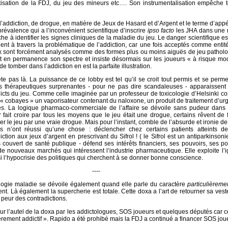
atisation de la FDJ, du jeu des mineurs etc…. Son instrumentalisation empêche 
r d’addiction, de drogue, en matière de Jeux de Hasard et d’Argent et le terme d’app
prévalence qui a l’inconvénient scientifique d’inscrire
ipso facto
les JHA dans une 
he à identifier les signes cliniques de la maladie du jeu. Le danger scientifique es
gent à travers la problématique de l’addiction, car une fois acceptés comme enti
ux sont forcément analysés comme des formes plus ou moins aiguës de jeu pathol
git en permanence son spectre et insiste désormais sur les joueurs « à risque m
e tomber dans l’addiction en est la parfaite illustration.
rête pas là. La puissance de ce lobby est tel qu’il se croit tout permis et se perme
ns thérapeutiques surprenantes - pour ne pas dire scandaleuses - apparaissent 
dicts du jeu. Comme celle imaginée par un professeur de toxicologie d’Helsinki co
s « cobayes » un vaporisateur contenant du naloxone, un produit de traitement d’u
s. La logique pharmaco-commerciale de l’affaire se dévoile sans pudeur dans 
 fait croire par tous les moyens que le jeu était une drogue, certains rêvent de 
 le jeu par une vraie drogue. Mais pour l’instant, comble de l’absurde et ironie de l
rs n’ont réussi qu’une chose : déclencher chez certains patients atteints de
tion aux jeux d’argent en prescrivant du Sifrol ! ( le Sifrol est un antiparkinsoni
s couvert de santé publique - défend ses intérêts financiers, ses pouvoirs, ses p
e nouveaux marchés qui intéressent l’industrie pharmaceutique. Elle exploite l’
i l’hypocrisie des politiques qui cherchent à se donner bonne conscience.
----
logie maladie se dévoile également quand elle parle du caractère
particulièremen
ent. Là également la supercherie est totale. Cette doxa a l’art de retourner sa vest
 peur des contradictions.
sur l’autel de la doxa par les addictologues, SOS joueurs et quelques députés car ce
èrement addictif ». Rapido a été prohibé mais la FDJ a continué a financer SOS joue