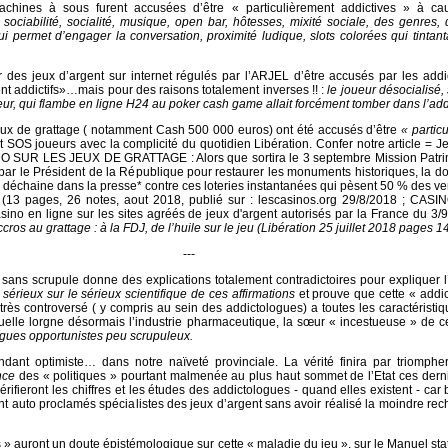
achines à sous furent accusées d’être « particulièrement addictives » à c
:
sociabilité, socialité, musique, open bar, hôtesses, mixité sociale, des genres,
ui permet d’engager la conversation, proximité ludique, slots colorées qui tintant
r des jeux d’argent sur internet régulés par l’ARJEL d’être accusés par les add
ent addictifs»…mais pour des raisons totalement inverses !! :
le joueur désocialisé,
eur, qui flambe en ligne H24 au poker cash game allait forcément tomber dans l’add
eux de grattage ( notamment Cash 500 000 euros) ont été accusés d’être
« partic
t SOS joueurs avec la complicité du quotidien Libération. Confer notre article = J
 SUR LES JEUX DE GRATTAGE : Alors que sortira le 3 septembre Mission Patri
 par le Président de la République pour restaurer les monuments historiques, la d
 déchaine dans la presse* contre ces loteries instantanées qui pèsent 50 % des ve
 (13 pages, 26 notes, aout 2018, publié sur : lescasinos.org 29/8/2018 ; CAS
no en ligne sur les sites agréés de jeux d'argent autorisés par la France du 3/
cros au grattage : à la FDJ, de l’huile sur le jeu (Libération 25 juillet 2018 pages 1
---
 sans scrupule donne des explications totalement contradictoires pour expliquer l
 sérieux sur le sérieux scientifique de ces affirmations
et prouve que cette « addi
très controversé ( y compris au sein des addictologues) a toutes les caractéristi
uelle lorgne désormais l’industrie pharmaceutique, la sœur « incestueuse » de c
ogues opportunistes peu scrupuleux.
dant optimiste… dans notre naïveté provinciale. La vérité finira par triompher
nce
des « politiques » pourtant malmenée au plus haut sommet de l’Etat ces dern
 vérifieront les chiffres et les études des addictologues - quand elles existent - ca
nt auto proclamés spécialistes des jeux d’argent sans avoir réalisé la moindre re
 » auront un doute épistémologique sur cette « maladie du jeu », sur le Manuel stat