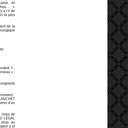
aine, ils
chos… : «
y a t il de
s la plus
ient de la
hologique
Max
tiné !! -
erveau » :
 soignent)
 annexes) :
 BLANCHET
venir d’un
x clubs de
INO LÉGAL
 shop, au
tion !) et