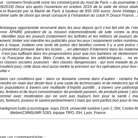
ot : comment l'insécurité ruine les commerçants du nord de Paris » du journaliste
I8/9/2018)
Deux ans après l'ouverture en octobre 2016 de la salle de shoot situé
 et financée par la Mairie de Paris à hauteur de
850 000 euros. Anne Hidalgo 
xième salle de shoot qui serait consacré à l’inhalation du crack !!! Douce France
dictologue opportuniste reconverti dans les jeux depuis qu’il s’est fait viré de l’ob
enne APAIRE président de la mission interministérielle de lutte contre la dro
: identifier tous les joueurs (notamment les turfistes et les millions de joueurs de
tement; limiter voir interdire les publicités pour les jeux ( notamment celles nombre
pes à risque, instituer une sorte de police des familles comme il y a une police 
 prévention primaire dans les écoles ….en attendant d’intervenir dans les materne
e n’est pas suffisant dans les pouponnières pour que nos bambins ne deviennent
e la Française des jeux. Mais Costes, le régulateur, les addictologues…. ne ve
les classes sociales joueuses - des classes dangereuses - qui sont malade du j
onsultent pas), cette doxa veut aussi mettre la pression sur les opérateurs pour leur
ltat ».
ans ces conditions que - dans ce domaine comme dans d’autres - certains fra
eprendre en main leur destin face à une caste de technocrates et de médecins qui r
des populations à travers une multitude d’impôts punitifs ; à travers une patholog
s, festives et de leurs consommation de produits passion, de produits plaisir ( alco
sommer avec modération qui ne sont pas toujours bon pour la santé ( ma
, fumeurs, joueurs le savent pertinemment ) mais qui sont parfois bon pour le mor
martignoni-hutin jr.sociologue, mars 2019, université lumière Lyon 2, ISH, Centre 
Weber(CMW)UMR 5283, équipe TIPO, ISH, Lyon, France.
ser un commentaire :