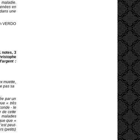
e maladie.
 menées en
 dans une
ann VERDO
11 notes, 3
hristophe
’argent :
ux muette,
se pas sa
rée par un
que « très
conde - le
e de cette
e malades
oque que «
’est peut-
s (petits)