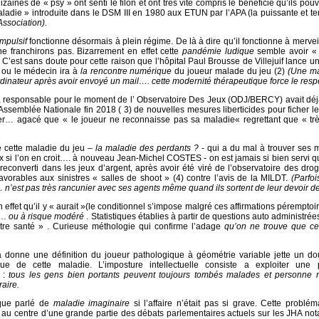
aines de « psy » ont senti le filon et ont très vite compris le bénéficie qu’ils pouva
ladie » introduite dans le DSM III en 1980 aux ETUN par l’APA (la puissante et te
ssociation).
mpulsif
fonctionne désormais à plein régime. De là à dire qu’il fonctionne à merveill
e franchirons pas. Bizarrement en effet cette
pandémie ludique
semble avoir «
C’est sans doute pour cette raison que l’hôpital Paul Brousse de Villejuif lance u
 ou le médecin ira à
la rencontre numérique
du joueur malade du jeu (2)
(Une ma
dinateur après avoir envoyé un mail…. cette modernité thérapeutique force le respe
responsable pour le moment de l’ Observatoire Des Jeux (ODJ/BERCY) avait déj
’Assemblée Nationale fin 2018 ( 3) de nouvelles mesures liberticides pour ficher le
ner… agacé que « le joueur ne reconnaisse pas sa maladie« regrettant que « tr
 cette maladie du jeu –
la maladie des perdants ?
- qui a du mal à trouver ses
x si l’on en croit…. à nouveau Jean-Michel COSTES - on est jamais si bien servi q
econverti dans les jeux d’argent, après avoir été viré de l’observatoire des drog
favorables aux sinistres « salles de shoot » (4) contre l’avis de la MILDT.
(Parfois
 n’est pas très rancunier avec ses agents même quand ils sortent de leur devoir d
ffet qu’il y « aurait »(le conditionnel s’impose malgré ces affirmations péremptoi
s…
ou à risque modéré
. Statistiques établies à partir de questions auto administrée
e santé » . Curieuse méthologie qui confirme l’adage
qu’on ne trouve que ce
a donne une définition du joueur pathologique à géométrie variable jette un do
que de cette maladie. L’imposture intellectuelle consiste a exploiter une p
 :
tous les gens bien portants peuvent toujours tombés malades et personne 
raire.
que parlé de
maladie imaginaire
si l’affaire n’était pas si grave. Cette problé
st au centre d’une grande partie des débats parlementaires actuels sur les JHA n