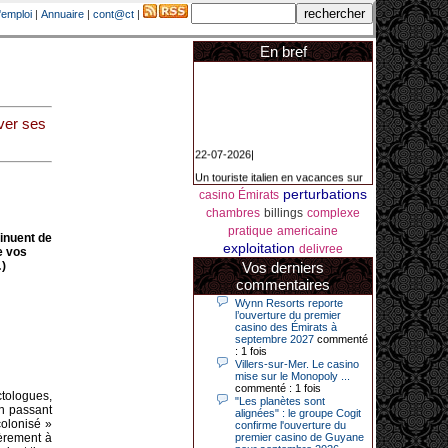
'emploi
|
Annuaire
|
cont@ct
|
En bref
uver ses
22-07-2026|
Un touriste italien en vacances sur
la Côte d’Azur a remporté un
jackpot exceptionnel de 84.631
perturbations
casino Émirats
euros dans la nuit de samedi à
chambres
billings
complexe
dimanche au Casino Barrière Le
Croisette à Cannes. Il s’agit d’un
pratique
americaine
inuent de
nouveau record de gains de l’année
exploitation
delivree
2026 pour cet établissement.
e vos
)
Vos derniers
commentaires
Wynn Resorts reporte
14-04-2026|
l’ouverture du premier
casino des Émirats à
Dimanche 12 avril 2026, cette date
septembre 2027
commenté
restera gravée dans la mémoire de
: 1 fois
ce joueur du casino de Saint-Quay-
Villers-sur-Mer. Le casino
Portrieux (Côtes-d’Armor).
mise sur le Monopoly ...
commenté : 1 fois
Ce quinquagénaire, habitant Plouha
tologues,
"Les planètes sont
mais souhaitant garder l’anonymat,
n passant
alignées" : le groupe Cogit
a eu l’énorme surprise de décrocher
olonisé »
confirme l'ouverture du
un jackpot record de 82 426 €.
ièrement à
premier casino de Guyane