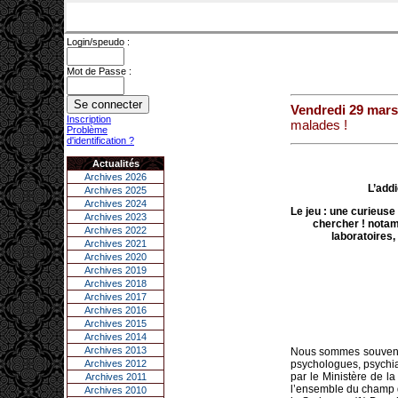
Login/speudo :
Mot de Passe :
Vendredi 29 mars
Inscription
malades !
Problème
d'identification ?
Actualités
Archives 2026
L’addi
Archives 2025
Archives 2024
Le jeu : une curieus
Archives 2023
chercher
! notam
Archives 2022
laboratoires
Archives 2021
Archives 2020
Archives 2019
Archives 2018
Archives 2017
Archives 2016
Archives 2015
Archives 2014
Archives 2013
Nous sommes souvent i
Archives 2012
psychologues, psychi
par le Ministère de la
Archives 2011
l’ensemble du champ d
Archives 2010