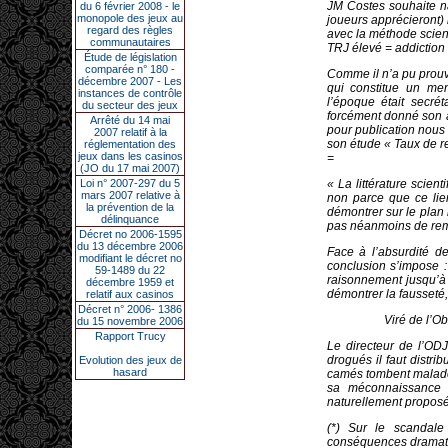
JM Costes souhaite na
du 6 février 2008 - le
monopole des jeux au
joueurs apprécieront) 
regard des règles
avec la méthode scient
communautaires
TRJ élevé = addiction 
Étude de législation
comparée n° 180 -
Comme il n’a pu prouver
décembre 2007 - Les
qui constitue un men
instances de contrôle
l’époque était secré
du secteur des jeux
forcément donné son av
Arrêté du 14 mai
pour publication nous
2007 relatif à la
son étude « Taux de re
réglementation des
jeux dans les casinos
=
(JO du 17 mai 2007)
Loi n° 2007-297 du 5
« La littérature scien
mars 2007 relative à
non parce que ce lien
la prévention de la
démontrer sur le plan
délinquance
pas néanmoins de reme
Décret no 2006-1595
du 13 décembre 2006
Face à l’absurdité de
modifiant le décret no
conclusion s’impose
59-1489 du 22
raisonnement jusqu’à 
décembre 1959 et
démontrer la fausseté,
relatif aux casinos
Décret n° 2006- 1386
Viré de l’O
du 15 novembre 2006
Rapport Trucy
Le directeur de l’ODJ
drogués il faut distri
Evolution des jeux de
hasard
camés tombent malade( !)
sa méconnaissance d
naturellement proposé
(*) Sur le scandale
conséquences dramatiq