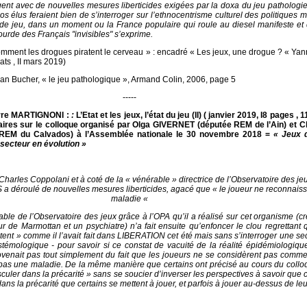
rgent avec de nouvelles mesures liberticides exigées par la doxa du jeu pathologi
s élus feraient bien de s’interroger sur l’ethnocentrisme culturel des politiques
de jeu, dans un moment ou la France populaire qui roule au diesel manifeste et
ourde des Français "invisibles" s’exprime.
mment les drogues piratent le cerveau » : encadré « Les jeux, une drogue ? « Y
ts , II mars 2019)
tian Bucher, « le jeu pathologique », Armand Colin, 2006, page 5
-----
rre MARTIGNONI :
:
L’Etat et les jeux, l’état du jeu (II) ( janvier 2019, I8 pages , 
res sur le colloque organisé par Olga GIVERNET (députée REM de l’Ain) et C
EM du Calvados) à l’Assemblée nationale le 30 novembre 2018 =
« Jeux d
 secteur en évolution »
Charles Coppolani et à coté de la « vénérable » directrice de l’Observatoire des je
 déroulé de nouvelles mesures liberticides, agacé que « le joueur ne reconnais
maladie «
e de l’Observatoire des jeux grâce à l’OPA qu’il a réalisé sur cet organisme (c
ur de Marmottan et un psychiatre) n’a fait ensuite qu’enfoncer le clou regrettant 
ent » comme il l’avait fait dans LIBERATION cet été mais sans s’interroger une se
témologique - pour savoir si ce constat de vacuité de la réalité épidémiologiqu
ovenait pas tout simplement du fait que les joueurs ne se considèrent pas comm
t pas une maladie. De la même manière que certains ont précisé au cours du coll
sculer dans la précarité » sans se soucier d’inverser les perspectives à savoir que c
dans la précarité que certains se mettent à jouer, et parfois à jouer au-dessus de leur